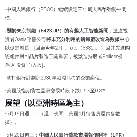
-中國人民銀行（PBOC）繼續設定三年期人民幣強勢中間
價。
-關於東京制鐵（5423.JP）的有趣人工智能新聞，
激進投
資者Oasis呼籲公司
將未充分利用的鋼鐵廠改造為數據中心
以促進增長。[回顧今年2月，Toto（5332.JP）因其先進陶
瓷組件對AI晶片製造至關重要，被激進持股者Palliser視
為"AI投資"而入股]。
-渣打銀行計劃到2030年裁減15%的企業崗位。
-美國股指期貨在亞洲交易時段下跌0.5%至0.3%。
展望（以亞洲時區為主）
-5月19日週二：（週二夜間，美國4月待售房屋銷售數
據）。
-5月20日週三：
中國人民銀行貸款市場報價利率（LPR）
，