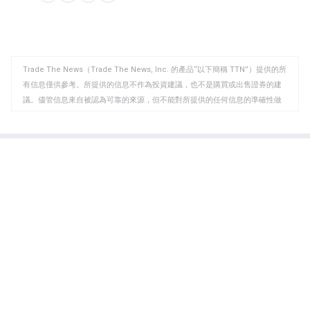
分
分
複
享
享
製
至
至
到
WhatsApp
Telegram
剪
Trade The News（Trade The News, Inc. 的產品“以下簡稱 TTN”）提供的所
貼
有信息僅供參考。所提供的信息不作為投資建議，也不是購買或出售證券的建
板
議。儘管信息來自被認為可靠的來源，但不能對所提供的任何信息的準確性做
出任何保證或保證。 1. 信息可能不准確和/或不完整 2. 信息可能被錯誤地重新
發布或延遲， 3. 信息可能不正確、誤讀、誤解或誤解 4. 人為錯誤是您願意承擔
的業務風險 5.技術可能會在沒有通知的情況下崩潰或中斷 6. 交易決策是交易者
的責任，而不是那些提供額外信息的人。對於 TTN 提供的任何信息可能引起的
任何損失，Trade The News 概不負責（財務和/或非財務）。交易證券涉及高
度風險，財務損失可能而且確實會定期發生，並且是交易和投資風險的一部
分。