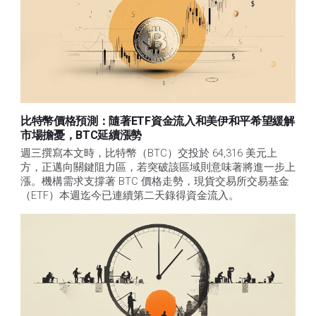
比特幣價格預測：隨著ETF資金流入和美伊和平希望緩解
市場擔憂，BTC延續漲勢
週三撰寫本文時，比特幣（BTC）交投於 64,316 美元上
方，正邁向關鍵阻力區，若突破該區域則意味著將進一步上
漲。機構需求支撐著 BTC 價格走勢，現貨交易所交易基金
（ETF）本週迄今已連續第二天錄得資金流入。