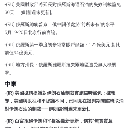
-(RU) 美國財政部將延長對俄羅斯海運石油的失效制裁豁免
30天——媒體[週末更新]。
-(RU) 俄羅斯總統普京：俄中關係處於"前所未有"的水平——
5月19-20日北京行前言論。
-(RU) 俄羅斯第一季度初步經常賬戶餘額：122億美元 對比
前值94億美元。
-(RU) 地方州長：俄羅斯雅羅斯拉夫爾地區遭受無人機襲
擊。
中東
-(IR) 美國據稱提議對伊朗石油制裁實施臨時豁免；據報
導，美國與以往和平提議不同，已同意在談判期間臨時取消
對伊朗石油的制裁——伊朗媒體[週末更新]。
-(IR) 白宮拒絕伊朗和平提案最新更新，稱其"無實質意