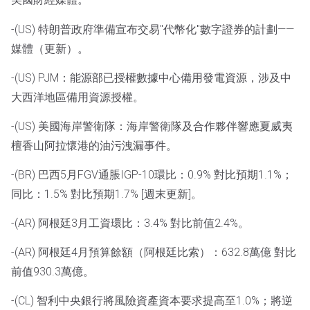
-(US) 特朗普政府準備宣布交易"代幣化"數字證券的計劃——
媒體（更新）。
-(US) PJM：能源部已授權數據中心備用發電資源，涉及中
大西洋地區備用資源授權。
-(US) 美國海岸警衛隊：海岸警衛隊及合作夥伴響應夏威夷
檀香山阿拉懷港的油污洩漏事件。
-(BR) 巴西5月FGV通脹IGP-10環比：0.9% 對比預期1.1%；
同比：1.5% 對比預期1.7% [週末更新]。
-(AR) 阿根廷3月工資環比：3.4% 對比前值2.4%。
-(AR) 阿根廷4月預算餘額（阿根廷比索）：632.8萬億 對比
前值930.3萬億。
-(CL) 智利中央銀行將風險資產資本要求提高至1.0%；將逆