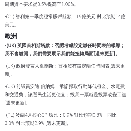
周期資本要求從0.5%提高至1.00%。
-(CL) 智利第一季度經常賬戶餘額：19億美元 對比預期14億
美元。
歐洲
-(UK) 英國首相斯塔默：否認考慮設定離任時間表的報導；
我不會離開，我們需要展示我們能扭轉局面[週末更新]。
-(UK) 政府發言人韋爾斯：首相沒有設定離任時間表[週末更
新]。
-(UK) 前議員安迪·伯納姆：承諾採取行動降低租金、水電費
和交通費，讓選民生活更便宜；投我一票就是投票改變工黨
[週末更新]。
-(PL) 波蘭4月核心CPI環比：0.9% 對比預期0.8%；同比：
3.0% 對比預期2.9% [週末更新]。