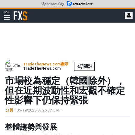
轉
至
FXStreet
MENU
主
顯
示
要
導
內
航
容
TradeTheNews.com團隊
關註
TradeTheNews.com
市場較為穩定（韓國除外），
但在近期波動性和宏觀不確定
性影響下仍保持緊張
分析
|
05/19/2026 07:25:37 GMT
整體趨勢與發展