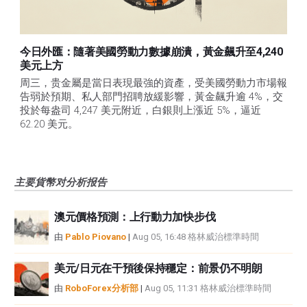
今日外匯：隨著美國勞動力數據崩潰，黃金飆升至4,240
美元上方
周三，贵金屬是當日表現最強的資產，受美國勞動力市場報
告弱於預期、私人部門招聘放緩影響，黃金飆升逾 4%，交
投於每盎司 4,247 美元附近，白銀則上漲近 5%，逼近 
62.20 美元。 
主要貨幣对分析报告
澳元價格預測：上行動力加快步伐
由
Pablo Piovano
|
Aug 05, 16:48 格林威治標準時間
美元/日元在干預後保持穩定：前景仍不明朗
由
RoboForex分析部
|
Aug 05, 11:31 格林威治標準時間