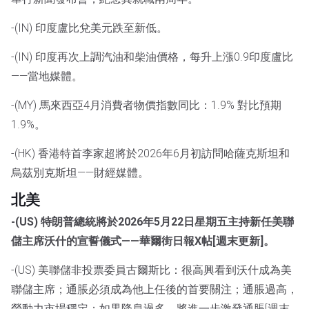
-(IN) 印度盧比兌美元跌至新低。
-(IN) 印度再次上調汽油和柴油價格，每升上漲0.9印度盧比
——當地媒體。
-(MY) 馬來西亞4月消費者物價指數同比：1.9% 對比預期
1.9%。
-(HK) 香港特首李家超將於2026年6月初訪問哈薩克斯坦和
烏茲別克斯坦——財經媒體。
北美
-(US) 特朗普總統將於2026年5月22日星期五主持新任美聯
儲主席沃什的宣誓儀式——華爾街日報X帖[週末更新]。
-(US) 美聯儲非投票委員古爾斯比：很高興看到沃什成為美
聯儲主席；通脹必須成為他上任後的首要關注；通脹過高，
勞動力市場穩定；如果降息過多，將進一步激發通脹[週末