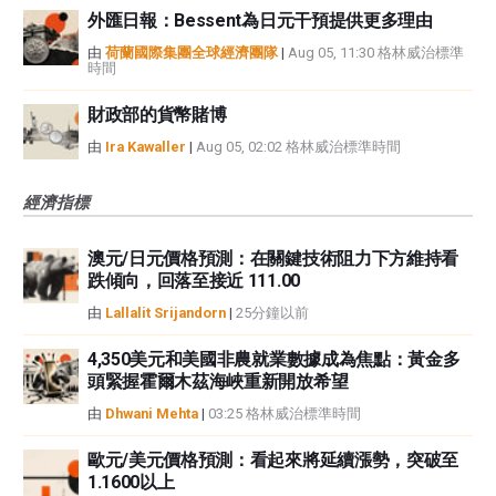
外匯日報：Bessent為日元干預提供更多理由
由
荷蘭國際集團全球經濟團隊
|
Aug 05, 11:30 格林威治標準
時間
財政部的貨幣賭博
由
Ira Kawaller
|
Aug 05, 02:02 格林威治標準時間
經濟指標
澳元/日元價格預測：在關鍵技術阻力下方維持看
跌傾向，回落至接近 111.00
由
Lallalit Srijandorn
|
25分鐘以前
4,350美元和美國非農就業數據成為焦點：黃金多
頭緊握霍爾木茲海峽重新開放希望
由
Dhwani Mehta
|
03:25 格林威治標準時間
歐元/美元價格預測：看起來將延續漲勢，突破至
1.1600以上