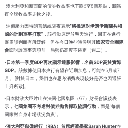
-澳大利亞和新西蘭的債券收益率也下跌6至8個基點，繼隔
夜全球收益率走軟之後。
-油價壓力因特朗普總統隔夜表示
"將推遲對伊朗伊斯蘭共和
國的計劃軍事打擊"，
該行動原定於明天進行，因正在進行
嚴肅談判而有所緩解，但在今日晚些時候與其
國家安全團隊
會面
討論軍事選項前，局勢仍高度不確定（週二）。
-日本第一季度GDP再次顯示通脹影響，名義GDP高於實際
GDP。
該數據使日本央行有望在近期加息，可能在6月或7
月。
[對於日本，我們也在思考消費表現較好是否也因通脹
上升所致]。
-日本財政大臣片山在法國七國集團（G7）財長會議後表
示，
七國集團不考慮對債券拋售採取協調行動
，而是"每個
國家對自身市場狀況負責"。
-澳大利亞儲備銀行（RBA）首席經濟學家Sarah Hunter
在