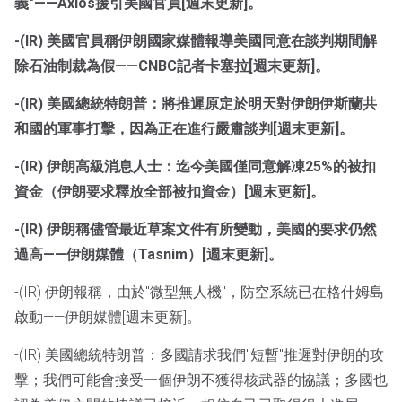
義"——Axios援引美國官員[週末更新]。
-(IR) 美國官員稱伊朗國家媒體報導美國同意在談判期間解
除石油制裁為假——CNBC記者卡塞拉[週末更新]。
-(IR) 美國總統特朗普：將推遲原定於明天對伊朗伊斯蘭共
和國的軍事打擊，因為正在進行嚴肅談判[週末更新]。
-(IR) 伊朗高級消息人士：迄今美國僅同意解凍25%的被扣
資金（伊朗要求釋放全部被扣資金）[週末更新]。
-(IR) 伊朗稱儘管最近草案文件有所變動，美國的要求仍然
過高——伊朗媒體（Tasnim）[週末更新]。
-(IR) 伊朗報稱，由於"微型無人機"，防空系統已在格什姆島
啟動——伊朗媒體[週末更新]。
-(IR) 美國總統特朗普：多國請求我們"短暫"推遲對伊朗的攻
擊；我們可能會接受一個伊朗不獲得核武器的協議；多國也