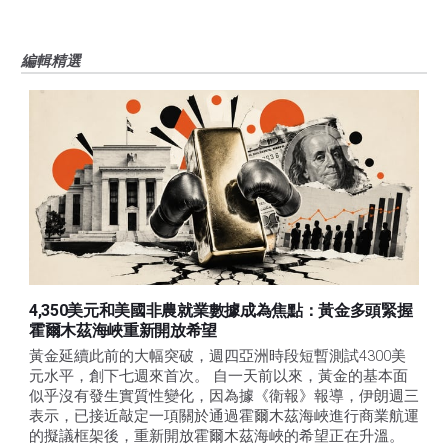
編輯精選
4,350美元和美國非農就業數據成為焦點：黃金多頭緊握
霍爾木茲海峽重新開放希望
黃金延續此前的大幅突破，週四亞洲時段短暫測試4300美
元水平，創下七週來首次。 自一天前以來，黃金的基本面
似乎沒有發生實質性變化，因為據《衛報》報導，伊朗週三
表示，已接近敲定一項關於通過霍爾木茲海峽進行商業航運
的擬議框架後，重新開放霍爾木茲海峽的希望正在升溫。