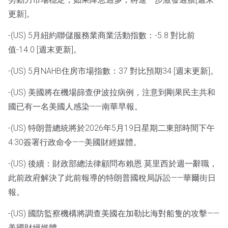
更新]。
-(US) 5月紐約聯儲服務業商業活動指數：-5.8 對比前
值-14.0 [週末更新]。
-(US) 5月NAHB住房市場指數：37 對比預期34 [週末更新]。
-(US) 美國將在機場篩查伊波拉病例，注意到剛果民主共和
國已有一名美國人感染——南華早報。
-(US) 特朗普總統將於2026年5月19日星期二東部時間下午
4:30簽署行政命令——美國財經媒體。
-(US) 後續：財政部總法律顧問布賴恩·莫里西於週一辭職，
此前政府解決了此前報導的特朗普國稅局訴訟——華爾街日
報。
-(US) 國防監察機構將調查美國在加勒比海對船隻的攻擊——
美國財經媒體。