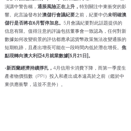
演講中警告稱，
通脹風險正在上升，
特別關注中東衝突的影
響。此言論發布於
澳儲行會議紀要
之前，紀要中仍
未明確澳
儲行是否將在6月暫停加息。
5月會議紀要對此話題提供的
信息有限。值得注意的評論包括董事會一致認為，任何對新
數據如何改變前景的評估都應承認貨幣政策無法改變通脹的
短期軌跡，且產出增長可能在一段時間內低於潛在增長。
焦
點現轉向澳大利亞4月就業數據[5月21日]。
-新西蘭經濟持續掙扎，
4月信用卡消費下降，而第一季度生
產者物價指數（PPI）投入和產出成本遠高於之前（鑑於中
東供應衝擊，這並不意外）。