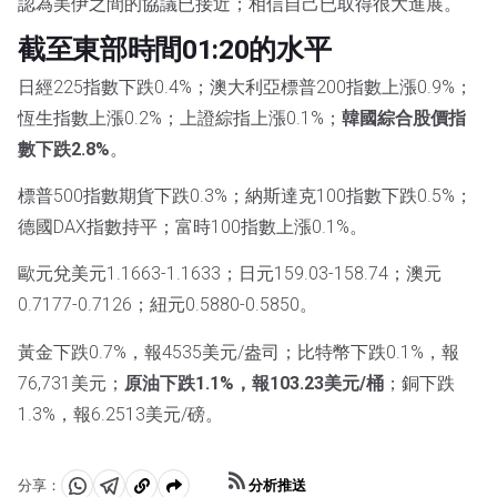
認為美伊之間的協議已接近；相信自己已取得很大進展。
截至東部時間01:20的水平
日經225指數下跌0.4%；澳大利亞標普200指數上漲0.9%；
恆生指數上漲0.2%；上證綜指上漲0.1%；
韓國綜合股價指
數下跌2.8%
。
標普500指數期貨下跌0.3%；納斯達克100指數下跌0.5%；
德國DAX指數持平；富時100指數上漲0.1%。
歐元兌美元1.1663-1.1633；日元159.03-158.74；澳元
0.7177-0.7126；紐元0.5880-0.5850。
黃金下跌0.7%，報4535美元/盎司；比特幣下跌0.1%，報
76,731美元；
原油下跌1.1%，報103.23美元/桶
；銅下跌
1.3%，報6.2513美元/磅。
分析推送
分享：