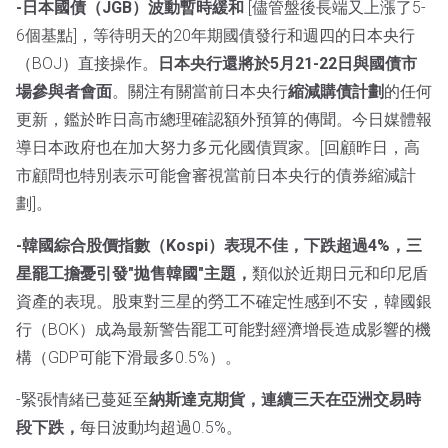
-日本國債（JGB）波動暫時緩和
[儘管盤後長端又上漲了5-
6個基點]，等待明天的20年期國債發行和週四的日本央行
（BOJ）直接操作。
日本央行還將於5月21-22日與國債市
場參與者會面
。關注有關當前日本央行
縮減購債計劃
的任何
更新，鑑於昨日高市總理確認額外預算的傳聞。今日媒體報
導日本政府也在加大努力多元化國債買家。[回顧昨日，高
市顧問也特別表示可能會審視當前日本央行的債券縮減計
劃]。
-韓國綜合股價指數（Kospi）表現不佳，下跌超過4%，三
星罷工擔憂引發"拋售韓國"主題，
類似於近期日元和印尼盾
資產的表現。股東對三星的勞工不確定性感到不安，韓國銀
行（BOK）成為最新警告罷工可能對經濟增長造成影響的機
構（GDP可能下滑最多0.5%）。
-緊張情緒已蔓延至
納斯達克期貨，連續三天在亞洲交易時
段下跌，
每日波動均超過0.5%。