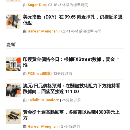
由
Sagar Dua
|
03:18 格林威治標準時間
美元指數（DXY）在 99.65 附近掙扎，仍接近多週
低點
由
Haresh Menghani
|
02:41 格林威治標準時間
新聞
印度黃金價格今日：根據FXStreet數據，黃金上
漲
由
FXStreet團隊
|
13分鐘以前
澳元/日元價格預測：在關鍵技術阻力下方維持看
跌傾向，回落至接近 111.00
由
Lallalit Srijandorn
|
25分鐘以前
黃金從七週高點回落，多頭難以站穩4300美元上
方
由
Haresh Menghani
|
27分鐘以前