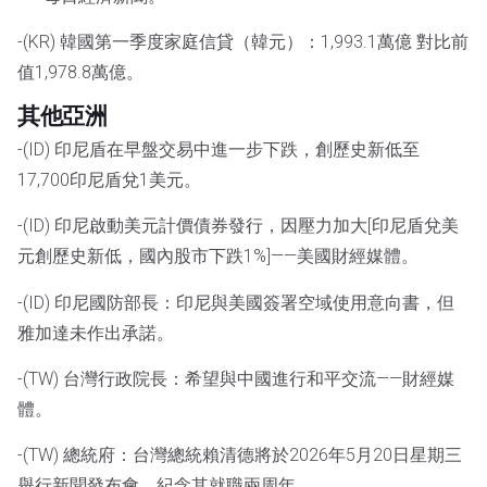
-(KR) 韓國第一季度家庭信貸（韓元）：1,993.1萬億 對比前
值1,978.8萬億。
其他亞洲
-(ID) 印尼盾在早盤交易中進一步下跌，創歷史新低至
17,700印尼盾兌1美元。
-(ID) 印尼啟動美元計價債券發行，因壓力加大[印尼盾兌美
元創歷史新低，國內股市下跌1%]——美國財經媒體。
-(ID) 印尼國防部長：印尼與美國簽署空域使用意向書，但
雅加達未作出承諾。
-(TW) 台灣行政院長：希望與中國進行和平交流——財經媒
體。
-(TW) 總統府：台灣總統賴清德將於2026年5月20日星期三
舉行新聞發布會，紀念其就職兩周年。