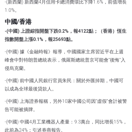
-(新西蘭) 新西蘭4月信用卡總消費環比下降1.6%，前值增長
1.0%。
中國/香港
-(中國) 上證綜指開盤下跌0.2%，報4122點；（香港）恆生
指數開盤上漲0.1%，報25693點。
-(中國) 據《金融時報》報導，中國國家主席習近平在上週
峰會中對特朗普總統表示，俄羅斯總統普京可能會"後悔"入
侵烏克蘭。
-(中國) 前中國人民銀行官員朱民：關於外匯掉期，中國可
以成為全球最後貸款人。
-(中國) 上海證券報稱，另外10家中國公司因"虛假"會計被警
告可能被摘牌。
-(中國) 中國4月工業機器人產量：9.3萬台，同比增長15%，
此前為24%；引述券商報告。