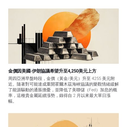
金價因美國-伊朗協議希望升至4,250美元上方
周四亞洲早盤時段，金價（黃金/美元）升至 4255 美元附
近。隨著對可能達成重開霍爾木茲海峽協議的樂觀情緒緩解
了能源驅動的通脹擔憂，並降低了美聯儲（Fed）加息的概
率，這種貴金屬延續漲勢，錄得自 2 月以來最大單日漲
幅。 