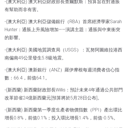
-(澳大利亞) 澳大利亞財政部長查爾默斯：預算旨在對通脹
有幫助而非有害。
-(澳大利亞) 澳大利亞儲備銀行（RBA）首席經濟學家Sarah
Hunter：通脹上升風險增加——演講主題：通脹與中東衝突
的影響。
-(澳大利亞) 美國地質調查局（USGS）：瓦努阿圖維拉港西
南偏南49公里發生5.8級地震。
-(澳大利亞) 澳新銀行（ANZ）羅伊摩根每週消費者信心指
數：66.4，前值64.1。
-(新西蘭) 新西蘭財政部長Willis：預計未來4年通過公共部門
改革節省24億新西蘭元[預算將於5月28日公布]。
-(新西蘭) 新西蘭第一季度生產者物價指數（PPI）產出環比
增長0.8%，前值0.1%；投入環比增長1.4%，前值-0.5%。