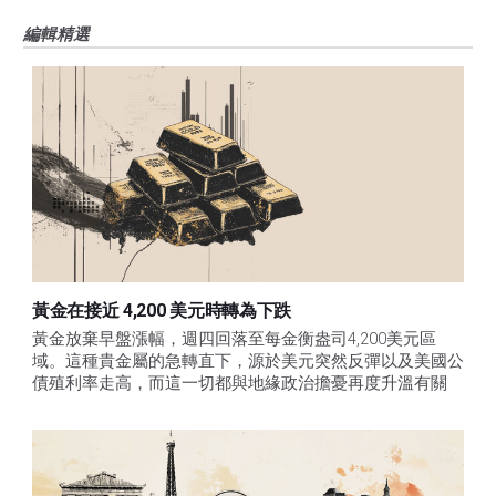
編輯精選
黃金在接近 4,200 美元時轉為下跌
黃金放棄早盤漲幅，週四回落至每金衡盎司4,200美元區
域。這種貴金屬的急轉直下，源於美元突然反彈以及美國公
債殖利率走高，而這一切都與地緣政治擔憂再度升溫有關