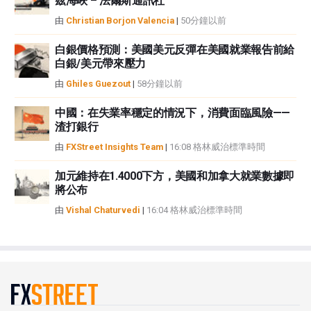
茲海峽 – 法爾斯通訊社
由
Christian Borjon Valencia
|
50分鐘以前
白銀價格預測：美國美元反彈在美國就業報告前給
白銀/美元帶來壓力
由
Ghiles Guezout
|
58分鐘以前
中國：在失業率穩定的情況下，消費面臨風險——
渣打銀行
由
FXStreet Insights Team
|
16:08 格林威治標準時間
加元維持在1.4000下方，美國和加拿大就業數據即
將公布
由
Vishal Chaturvedi
|
16:04 格林威治標準時間