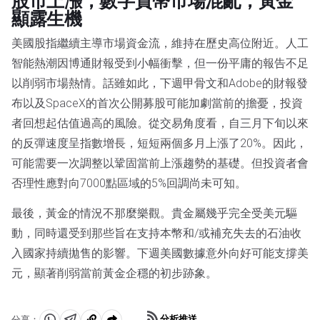
股市上漲，數字貨幣市場混亂，黃金
顯露生機
美國股指繼續主導市場資金流，維持在歷史高位附近。人工
智能熱潮因博通財報受到小幅衝擊，但一份平庸的報告不足
以削弱市場熱情。話雖如此，下週甲骨文和Adobe的財報發
布以及SpaceX的首次公開募股可能加劇當前的擔憂，投資
者回想起估值過高的風險。從交易角度看，自三月下旬以來
的反彈速度呈指數增長，短短兩個多月上漲了20%。因此，
可能需要一次調整以鞏固當前上漲趨勢的基礎。但投資者會
否理性應對向7000點區域的5%回調尚未可知。
最後，黃金的情況不那麼樂觀。貴金屬幾乎完全受美元驅
動，同時還受到那些旨在支持本幣和/或補充失去的石油收
入國家持續拋售的影響。下週美國數據意外向好可能支撐美
元，顯著削弱當前黃金企穩的初步跡象。
分析推送
分享：