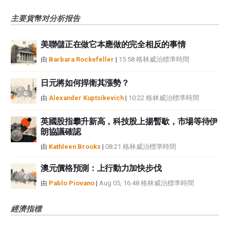
主要貨幣对分析报告
美聯儲正在做它本應做的完全相反的事情
由
Barbara Rockefeller
|
15:58 格林威治標準時間
日元將如何捍衛其漲勢？
由
Alexander Kuptsikevich
|
10:22 格林威治標準時間
英國股指攀升新高，科技股上揚暫歇，市場等待伊
朗協議確認
由
Kathleen Brooks
|
08:21 格林威治標準時間
澳元價格預測：上行動力加快步伐
由
Pablo Piovano
|
Aug 05, 16:48 格林威治標準時間
經濟指標