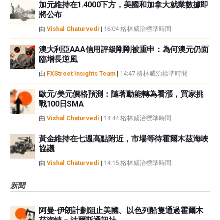
加元維持在1.4000下方，美國和加拿大就業數據即
將公布
由
Vishal Chaturvedi
|
16:04 格林威治標準時間
澳大利亞AAA信用評級剛剛被重申：為何澳元仍面
臨增長逆風
由
FXStreet Insights Team
|
14:47 格林威治標準時間
歐元/美元價格預測：隨著動能轉為看漲，買家挑
戰100日SMA
由
Vishal Chaturvedi
|
14:44 格林威治標準時間
黃金維持在七週高點附近，市場等待霍爾木茲海峽
協議
由
Vishal Chaturvedi
|
14:15 格林威治標準時間
新聞
阿曼-伊朗計劃阻止美國、以色列船隻通過霍爾木