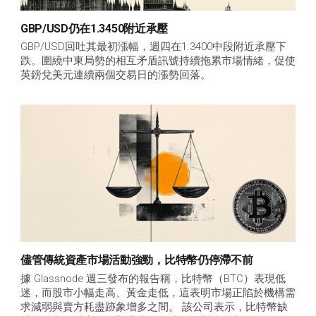
GBP/USD仍在1.3450附近承壓
GBP/USD回吐其最初漲幅，週四在1.3400中段附近承壓下
跌。圍繞中東局勢的相互矛盾訊號持續拖累市場情緒，促使
英鎊兌美元連續兩個交易日的漲勢回落。
儘管傳統資產市場活動強勁，比特幣仍停滯不前
據 Glassnode 週三發布的報告稱，比特幣（BTC）表現低
迷，而股市小幅走高、黃金走低，這表明市場正陷於機構需
求減弱與賣方耗盡跡象增多之間。 該公司表示，比特幣缺