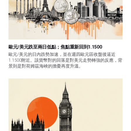
歐元/美元跌至兩日低點；焦點重新回到1.1500
歐元/美元的日內跌勢加速，並在週四歐元區收盤後逼近
1.1500附近。該貨幣對的回落是對美元走勢轉強的反應，背
景則是對荷姆茲海峽的擔憂再度升溫。