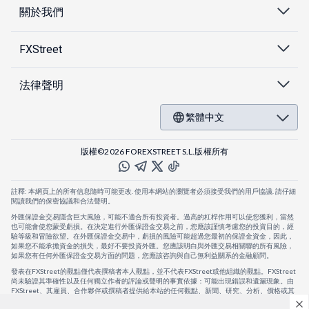
關於我們
FXStreet
法律聲明
繁體中文
版權©2026 FOREXSTREET S.L.版權所有
註釋: 本網頁上的所有信息隨時可能更改. 使用本網站的瀏覽者必須接受我們的用戶協議. 請仔細
閱讀我們的保密協議和合法聲明。
外匯保證金交易隱含巨大風險，可能不適合所有投資者。過高的杠桿作用可以使您獲利，當然
也可能會使您蒙受虧損。在決定進行外匯保證金交易之前，您應該謹慎考慮您的投資目的，經
驗等級和冒險欲望。在外匯保證金交易中，虧損的風險可能超過您最初的保證金資金，因此，
如果您不能承擔資金的損失，最好不要投資外匯。您應該明白與外匯交易相關聯的所有風險，
如果您有任何外匯保證金交易方面的問題，您應該咨詢與自己無利益關系的金融顧問。
發表在FXStreet的觀點僅代表撰稿者本人觀點，並不代表FXStreet或他組織的觀點。FXStreet
尚未驗證其準確性以及任何獨立作者的評論或聲明的事實依據：可能出現錯誤和遺漏現象。由
FXStreet、其雇員、合作夥伴或撰稿者提供給本站的任何觀點、新聞、研究、分析、價格或其
他信息，僅作為壹般的市場評論，並不構成投資建議。FXStreet將不會承擔任何損失或損害的