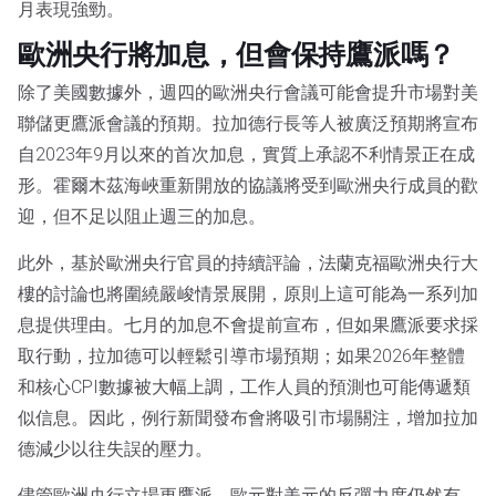
月表現強勁。
歐洲央行將加息，但會保持鷹派嗎？
除了美國數據外，週四的歐洲央行會議可能會提升市場對美
聯儲更鷹派會議的預期。拉加德行長等人被廣泛預期將宣布
自2023年9月以來的首次加息，實質上承認不利情景正在成
形。霍爾木茲海峽重新開放的協議將受到歐洲央行成員的歡
迎，但不足以阻止週三的加息。
此外，基於歐洲央行官員的持續評論，法蘭克福歐洲央行大
樓的討論也將圍繞嚴峻情景展開，原則上這可能為一系列加
息提供理由。七月的加息不會提前宣布，但如果鷹派要求採
取行動，拉加德可以輕鬆引導市場預期；如果2026年整體
和核心CPI數據被大幅上調，工作人員的預測也可能傳遞類
似信息。因此，例行新聞發布會將吸引市場關注，增加拉加
德減少以往失誤的壓力。
儘管歐洲央行立場更鷹派，歐元對美元的反彈力度仍然有