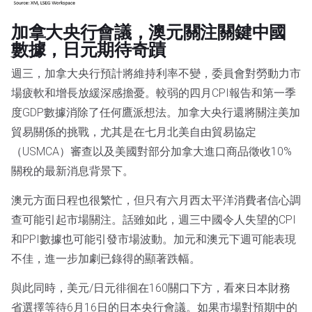
加拿大央行會議，澳元關注關鍵中國
數據，日元期待奇蹟
週三，加拿大央行預計將維持利率不變，委員會對勞動力市
場疲軟和增長放緩深感擔憂。較弱的四月CPI報告和第一季
度GDP數據消除了任何鷹派想法。加拿大央行還將關注美加
貿易關係的挑戰，尤其是在七月北美自由貿易協定
（USMCA）審查以及美國對部分加拿大進口商品徵收10%
關稅的最新消息背景下。
澳元方面日程也很繁忙，但只有六月西太平洋消費者信心調
查可能引起市場關注。話雖如此，週三中國令人失望的CPI
和PPI數據也可能引發市場波動。加元和澳元下週可能表現
不佳，進一步加劇已錄得的顯著跌幅。
與此同時，美元/日元徘徊在160關口下方，看來日本財務
省選擇等待6月16日的日本央行會議。如果市場對預期中的