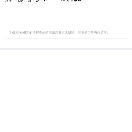
分
分
複
享
享
製
至
至
到
WhatsApp
Telegram
剪
外匯交易和其他槓桿產品的交易涉及重大風險，並不適合所有投資者。
貼
板