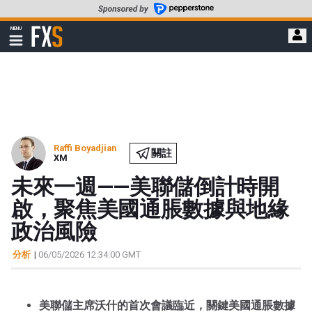
轉
至
FXStreet
MENU
主
顯
示
要
導
內
航
容
Raffi Boyadjian
關註
XM
未來一週——美聯儲倒計時開
啟，聚焦美國通脹數據與地緣
政治風險
分析
|
06/05/2026 12:34:00 GMT
美聯儲主席沃什的首次會議臨近，關鍵美國通脹數據