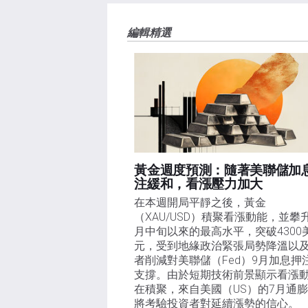
編輯精選
黃金週度預測：隨著美聯儲加
注緩和，看漲壓力加大
在本週開局平靜之後，黃金
（XAU/USD）積聚看漲動能，並攀
月中旬以來的最高水平，突破4300
元，受到地緣政治緊張局勢降溫以
者削減對美聯儲（Fed）9月加息押
支撐。由於短期技術前景顯示看漲
在積聚，來自美國（US）的7月通
將考驗投資者對延續漲勢的信心。 