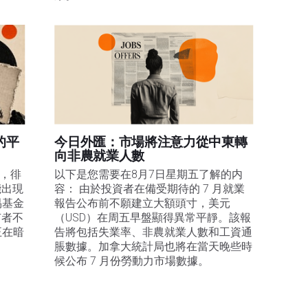
的平
今日外匯：市場將注意力從中東轉
向非農就業人數
易，徘
以下是您需要在8月7日星期五了解的内
能出現
容： 由於投資者在備受期待的 7 月就業
易基金
報告公布前不願建立大額頭寸，美元
有者不
（USD）在周五早盤顯得異常平靜。該報
正在暗
告將包括失業率、非農就業人數和工資通
脹數據。加拿大統計局也將在當天晚些時
候公布 7 月份勞動力市場數據。