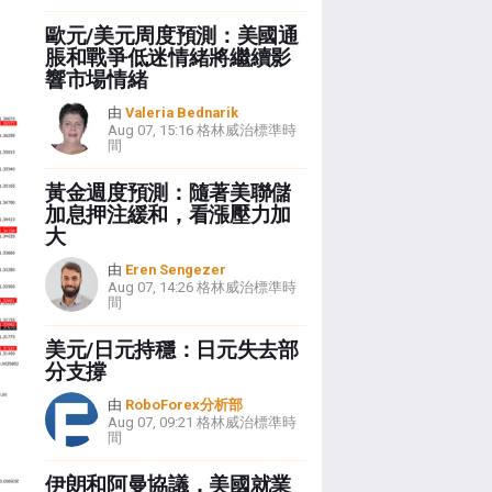
歐元/美元周度預測：美國通
脹和戰爭低迷情緒將繼續影
響市場情緒
由
Valeria Bednarik
Aug 07, 15:16 格林威治標準時
間
黃金週度預測：隨著美聯儲
加息押注緩和，看漲壓力加
大
由
Eren Sengezer
Aug 07, 14:26 格林威治標準時
間
美元/日元持穩：日元失去部
分支撐
由
RoboForex分析部
Aug 07, 09:21 格林威治標準時
間
伊朗和阿曼協議，美國就業