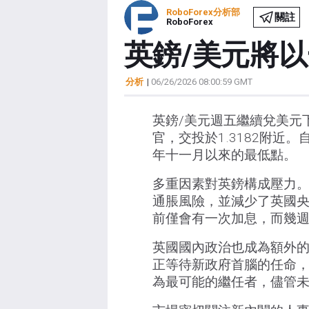
RoboForex分析部
關註
RoboForex
英鎊/美元將
分析
|
06/26/2026 08:00:59 GMT
英鎊/美元週五繼續兌美元
官，交投於1.3182附近
年十一月以來的最低點。
多重因素對英鎊構成壓力
通脹風險，並減少了英國
前僅會有一次加息，而幾
英國國內政治也成為額外的
正等待新政府首腦的任命，
為最可能的繼任者，儘管