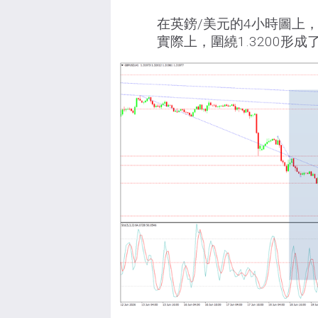
在英鎊/美元的4小時圖上，市
實際上，圍繞1.3200形