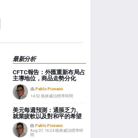
月
最新分析
CFTC報告：外匯重新布局占
主導地位，商品走勢分化
由
Pablo Piovano
14:52 格林威治標準時間
美元每週預測：通脹乏力、
就業疲軟以及對和平的希望
由
Pablo Piovano
Aug 07, 16:24 格林威治標準時
間