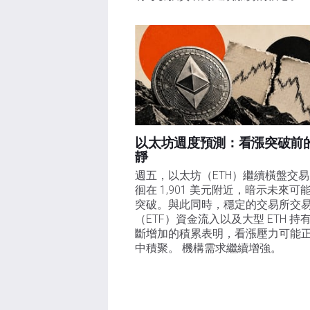
以太坊週度預測：看漲突破前
靜
週五，以太坊（ETH）繼續橫盤交
徊在 1,901 美元附近，暗示未來可
突破。與此同時，穩定的交易所交
（ETF）資金流入以及大型 ETH 持
斷增加的積累表明，看漲壓力可能
中積聚。 機構需求繼續增強。