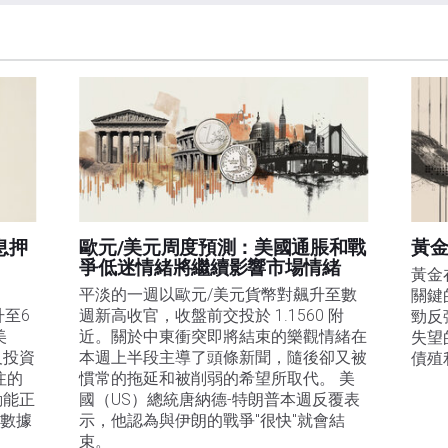
息押
歐元/美元周度預測：美國通脹和戰
黃金
爭低迷情緒將繼續影響市場情緒
黃金
平淡的一週以歐元/美元貨幣對飆升至數
關鍵
升至6
週新高收官，收盤前交投於 1.1560 附
勁反
美
近。關於中東衝突即將結束的樂觀情緒在
失望
及投資
本週上半段主導了頭條新聞，隨後卻又被
債殖
注的
慣常的拖延和被削弱的希望所取代。 美
動能正
國（US）總統唐納德-特朗普本週反覆表
膨數據
示，他認為與伊朗的戰爭"很快"就會結
束。