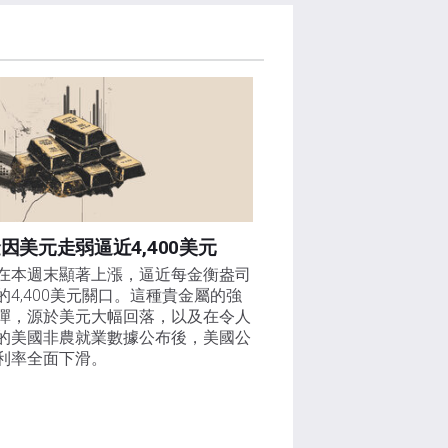
因美元走弱逼近4,400美元
在本週末顯著上漲，逼近每金衡盎司
的4,400美元關口。這種貴金屬的強
彈，源於美元大幅回落，以及在令人
的美國非農就業數據公布後，美國公
利率全面下滑。