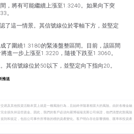
，將有可能繼續上漲至1.3240。如果向下突
33。
確認了這一情景。其信號線位於零軸下方，並堅定
成了圍繞1.3180的緊湊盤整區間。目前，該區間
將進一步上漲至1.3220，隨後下跌至1.3060。
。其信號線位於50以下，並堅定向下指向20。
析推送
幣交易及其他投資活動本質上就是一種風險行為，且始終伴隨著相當大的風險。由於各種金融
會完全損失掉這些資金。因此，我們的客戶必須向羅博福瑞克斯公司保證，他們清楚此類風險
、規則和規定，包括公司事件所導致的標的資產變化。客戶明白存在影響價格、匯率和投資產