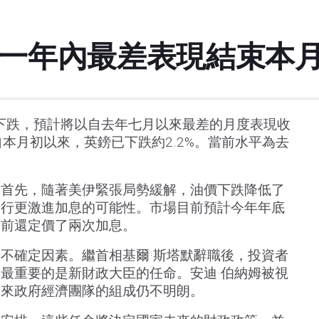
以一年內最差表現結束本
下跌，預計將以自去年七月以來最差的月度表現收
。自本月初以來，英鎊已下跌約2.2%。當前水平為去
。首先，隨著美伊緊張局勢緩解，油價下跌降低了
央行更激進加息的可能性。市場目前預計今年年底
週前還定價了兩次加息。
不確定因素。繼首相基爾·斯塔默辭職後，投資者
最重要的是新財政大臣的任命。安迪·伯納姆被視
未來政府經濟團隊的組成仍不明朗。