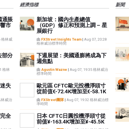
經濟指標
新聞
國通脹
新加坡：國內生產總值
響市
（GDP）修正和預測上調 – 星
展銀行
:16 格林威
由
FXStreet Insights Team
|
Aug 07, 20:28
格林威治標準時間
去部分
下週展望：美國通膨將成為下
週焦點
:21 格林
由
Agustin Wazne
|
Aug 07, 19:35 格林威治
標準時間
迷失
歐元區 CFTC歐元投機淨頭寸
從前值€-72.4K增加至€-58.1K
8 格林威治
由
FXStreet團隊
|
Aug 07, 19:32 格林威治標
準時間
完全
日本 CFTC日圓投機淨頭寸從
前值¥-163.4K增加至¥-45.5K