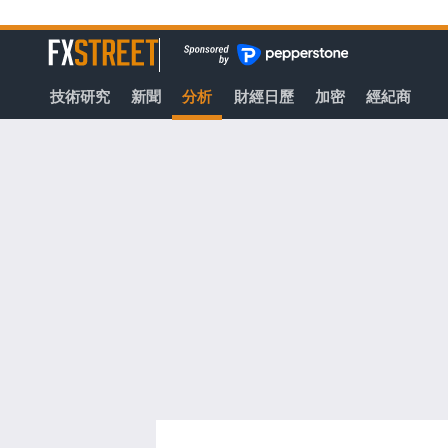
轉
至
FXStreet
主
要
技術研究
新聞
分析
財經日歷
加密
經紀商
內
容