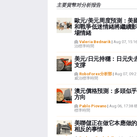
主要貨幣对分析报告
歐元/美元周度預測：美
和戰爭低迷情緒將繼續影
場情緒
由
Valeria Bednarik
|
Aug 07, 15
治標準時間
美元/日元持穩：日元失
支撐
由
RoboForex分析部
|
Aug 07, 09
威治標準時間
澳元價格預測：多頭似乎
方向
由
Pablo Piovano
|
Aug 06, 17:3
標準時間
美聯儲正在做它本應做的
相反的事情