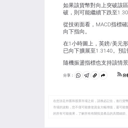
如果該貨幣對向上突破該區間
破，則可能繼續下跌至1.30
從技術面看，MACD指標
向下指向。
在1小時圖上，英鎊/美元形
已向下擴展至1.3140。預計
隨機振盪指標也支持該情景
分
分享：
分
分
複
享
享
製
至
至
到
WhatsApp
Telegram
剪
在您涉足外匯和股票市場之前，請務必記住，進行貨
貼
市場的波動，您不僅可能會使資金大幅增值，還可能
的所有可能後果，了解所有有關投資產品的具體細節
板
品的特殊風險和特征。