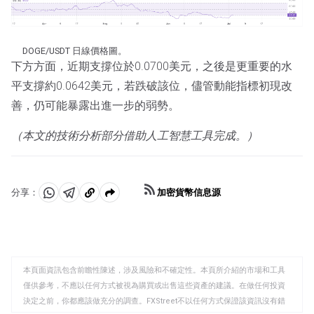
DOGE/USDT 日線價格圖。
下方方面，近期支撐位於0.0700美元，之後是更重要的水
平支撐約0.0642美元，若跌破該位，儘管動能指標初現改
善，仍可能暴露出進一步的弱勢。
（本文的技術分析部分借助人工智慧工具完成。）
加密貨幣信息源
分享：
分
分
複
享
享
製
至
至
到
WhatsApp
Telegram
剪
本頁面資訊包含前瞻性陳述，涉及風險和不確定性。本頁所介紹的市場和工具
貼
僅供參考，不應以任何方式被視為購買或出售這些資產的建議。在做任何投資
板
決定之前，你都應該做充分的調查。FXStreet不以任何方式保證該資訊沒有錯