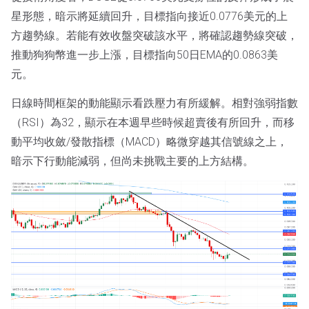
星形態，暗示將延續回升，目標指向接近0.0776美元的上
方趨勢線。若能有效收盤突破該水平，將確認趨勢線突破，
推動狗狗幣進一步上漲，目標指向50日EMA的0.0863美
元。
日線時間框架的動能顯示看跌壓力有所緩解。相對強弱指數
（RSI）為32，顯示在本週早些時候超賣後有所回升，而移
動平均收斂/發散指標（MACD）略微穿越其信號線之上，
暗示下行動能減弱，但尚未挑戰主要的上方結構。