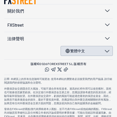
關於我們
FXStreet
法律聲明
繁體中文
版權©2026 FOREXSTREET S.L.版權所有
註釋: 本網頁上的所有信息隨時可能更改. 使用本網站的瀏覽者必須接受我們的用戶協議. 請仔細
閱讀我們的保密協議和合法聲明。
外匯保證金交易隱含巨大風險，可能不適合所有投資者。過高的杠桿作用可以使您獲利，當然
也可能會使您蒙受虧損。在決定進行外匯保證金交易之前，您應該謹慎考慮您的投資目的，經
驗等級和冒險欲望。在外匯保證金交易中，虧損的風險可能超過您最初的保證金資金，因此，
如果您不能承擔資金的損失，最好不要投資外匯。您應該明白與外匯交易相關聯的所有風險，
如果您有任何外匯保證金交易方面的問題，您應該咨詢與自己無利益關系的金融顧問。
發表在FXStreet的觀點僅代表撰稿者本人觀點，並不代表FXStreet或他組織的觀點。FXStreet
尚未驗證其準確性以及任何獨立作者的評論或聲明的事實依據：可能出現錯誤和遺漏現象。由
FXStreet、其雇員、合作夥伴或撰稿者提供給本站的任何觀點、新聞、研究、分析、價格或其