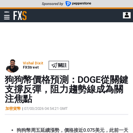
轉
至
FXStreet
MENU
主
顯
示
要
導
內
航
容
Vishal Dixit
關註
FXStreet
狗狗幣價格預測：DOGE從關鍵
支撐反彈，阻力趨勢線成為關
注焦點
加密貨幣
|
07/03/2026 04:54:21 GMT
狗狗幣周五延續漲勢，價格接近0.075美元，此前一天