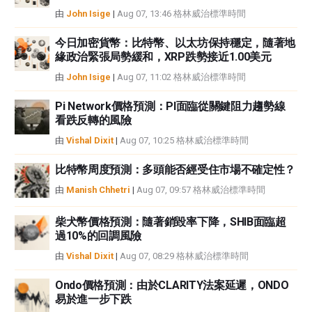
由
John Isige
|
Aug 07, 13:46 格林威治標準時間
今日加密貨幣：比特幣、以太坊保持穩定，隨著地
緣政治緊張局勢緩和，XRP跌勢接近1.00美元
由
John Isige
|
Aug 07, 11:02 格林威治標準時間
Pi Network價格預測：PI面臨從關鍵阻力趨勢線
看跌反轉的風險
由
Vishal Dixit
|
Aug 07, 10:25 格林威治標準時間
比特幣周度預測：多頭能否經受住市場不確定性？
由
Manish Chhetri
|
Aug 07, 09:57 格林威治標準時間
柴犬幣價格預測：隨著銷毀率下降，SHIB面臨超
過10%的回調風險
由
Vishal Dixit
|
Aug 07, 08:29 格林威治標準時間
Ondo價格預測：由於CLARITY法案延遲，ONDO
易於進一步下跌