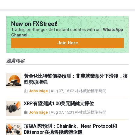
誤、錯誤或重大錯報。它也不保證這些資料是及時的。在公開市場投資涉及很
大的風險，包括損失全部或部分投資，以及精神上的痛苦。所有與投資有關的
風險、損失和成本，包括本金的全部損失，均由您負責。本文僅代表作者個人
觀點，並不代表FXStreet或其廣告商的官方政策或立場。作者不對本頁連結的
New on FXStreet!
資訊負責。
Trading on-the-go? Get instant updates with our
WhatsApp
如果文章正文中沒有明確提到，在撰寫本文時，作者在本文中提到的任何股票
Channel!
中都沒有頭寸，也沒有與文中提到的任何公司有業務關係。除了FXStreet，作
Join Here
者沒有收到撰寫這篇文章的報酬。
FXStreet和作者不提供個性化的建議。作者對該資訊的準確性、完整性或適用
推薦內容
性不作任何陳述。FXStreet和作者將不承擔任何錯誤，遺漏或任何損失，傷害
或損害由此資訊及其顯示或使用引起的。錯誤和遺漏除外。本文作者和
FXStreet並非註冊投資顧問，本文內容無意提供任何投資建議。
黃金兌比特幣價格預測：非農就業意外下滑後，復
甦勢頭增強
由
John Isige
|
Aug 07, 16:02 格林威治標準時間
XRP有望測試1.00美元關鍵支撐位
由
John Isige
|
Aug 07, 15:31 格林威治標準時間
頂級AI幣預測：Chainlink、Near Protocol和
Bittensor在拋售後總體企穩