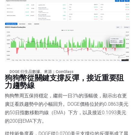
DOGE 衍生品數據。來源：CoinGlass
狗狗幣從關鍵支撐反彈，接近重要阻
力趨勢線
狗狗幣周五保持穩定，繼前一日3%的漲幅後，顯示出在更
廣泛看跌趨勢中的小幅回升。DOGE價格位於約0.0863美元
的50日指數移動均線（EMA）下方，以及接近0.1093美元
的200日EMA下方。
從技術角度看，DOGE從0.0700美元支撐位的反彈形成了晨