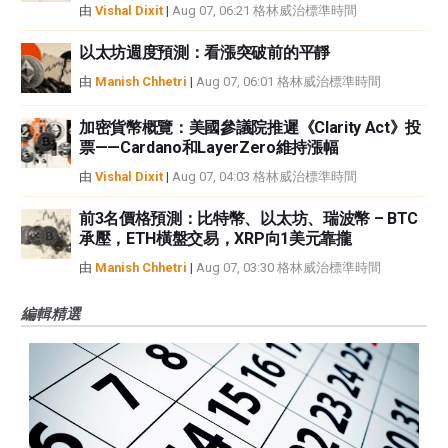
由
Vishal Dixit
|
Aug 07, 06:21 格林威治標準時間
以太坊週度預測：看漲突破前的平靜
由
Manish Chhetri
|
Aug 07, 06:01 格林威治標準時間
加密貨幣概覽：美國參議院推遲《Clarity Act》投
票——Cardano和LayerZero維持漲幅
由
Vishal Dixit
|
Aug 07, 04:03 格林威治標準時間
前3名價格預測：比特幣、以太坊、瑞波幣 – BTC
承壓，ETH橫盤交易，XRP向1美元靠攏
由
Manish Chhetri
|
Aug 07, 03:30 格林威治標準時間
編輯精選