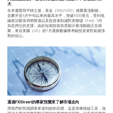
大
在本週開局平靜之後，黃金（XAU/USD）積聚看漲動能，
並攀升至6月中旬以來的最高水平，突破4300美元，受到地
緣政治緊張局勢降溫以及投資者削減對美聯儲（Fed）9月
加息押注的支撐。由於短期技術前景顯示看漲動能正在積
聚，來自美國（US）的7月通膨數據將考驗投資者對延續漲
勢的信心。 
通過FXStreet的專家預覽來了解市場走向
用我們的預測調查來達到妳的目標，這是壹種情緒工具，強