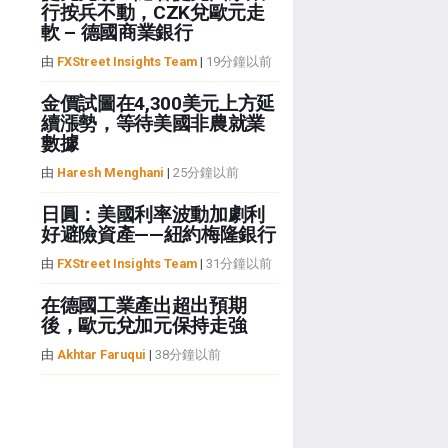
行按兵不動，CZK兌歐元走
軟 – 德國商業銀行
由
FXStreet Insights Team
|
19分鐘以前
金價試圖在4,300美元上方延
續漲勢，等待美國非農就業
數據
由
Haresh Menghani
|
25分鐘以前
日圓：美國利率波動加劇利
好避險資產——紐約梅隆銀行
由
FXStreet Insights Team
|
31分鐘以前
在德國工業產出超出預期
後，歐元兌加元保持走強
由
Akhtar Faruqui
|
38分鐘以前