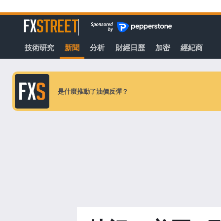
轉
至
FXStreet
主
要
技術研究
新聞
分析
財經日歷
加密
經紀商
內
容
是什麼推動了油價反彈？