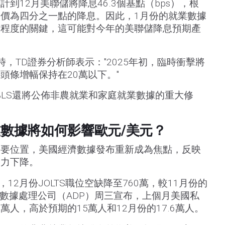
到12月美聯儲將降息46.3個基點（bps），根
全定價為四分之一點的降息。因此，1月份的就業數據
勁程度的關鍵，這可能對今年的美聯儲降息預期產
，TD證券分析師表示："2025年初，臨時衝擊將
頭條增幅保持在20萬以下。"
。BLS還將公佈非農就業和家庭就業數據的重大修
業數據將如何影響歐元/美元？
次要位置，美國經濟數據發布重新成為焦點，反映
引力下降。
12月份JOLTS職位空缺降至760萬，較11月份的
動數據處理公司（ADP）周三宣布，上個月美國私
3萬人，高於預期的15萬人和12月份的17.6萬人。