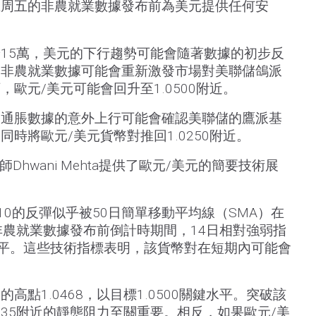
在周五的非農就業數據發布前為美元提供任何安
15萬，美元的下行趨勢可能會隨著數據的初步反
條非農就業數據可能會重新激發市場對美聯儲鴿派
歐元/美元可能會回升至1.0500附近。
資通脹數據的意外上行可能會確認美聯儲的鷹派基
時將歐元/美元貨幣對推回1.0250附近。
析師Dhwani Mehta提供了歐元/美元的簡要技術展
210的反彈似乎被50日簡單移動平均線（SMA）在
在非農就業數據發布前倒計時期間，14日相對強弱指
0水平。這些技術指標表明，該貨幣對在短期內可能會
的高點1.0468，以目標1.0500關鍵水平。突破該
535附近的靜態阻力至關重要。相反，如果歐元/美