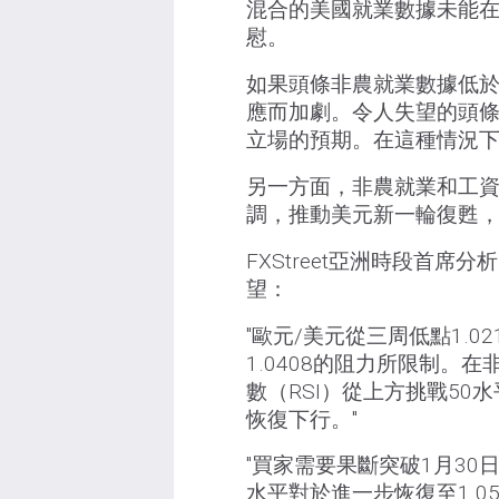
混合的美國就業數據未能
慰。
如果頭條非農就業數據低於
應而加劇。令人失望的頭
立場的預期。在這種情況下，
另一方面，非農就業和工
調，推動美元新一輪復甦，同
FXStreet亞洲時段首席分
望：
"歐元/美元從三周低點1.0
1.0408的阻力所限制。
數（RSI）從上方挑戰5
恢復下行。"
"買家需要果斷突破1月30日
水平對於進一步恢復至1.0