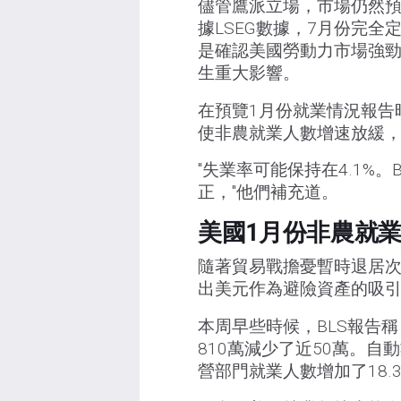
儘管鷹派立場，市場仍然預計
據LSEG數據，7月份完
是確認美國勞動力市場強
生重大影響。
在預覽1月份就業情況報告時
使非農就業人數增速放緩，
"失業率可能保持在4.1%
正，"他們補充道。
美國1月份非農就
隨著貿易戰擔憂暫時退居
出美元作為避險資產的吸
本周早些時候，BLS報告稱，
810萬減少了近50萬。自
營部門就業人數增加了18.