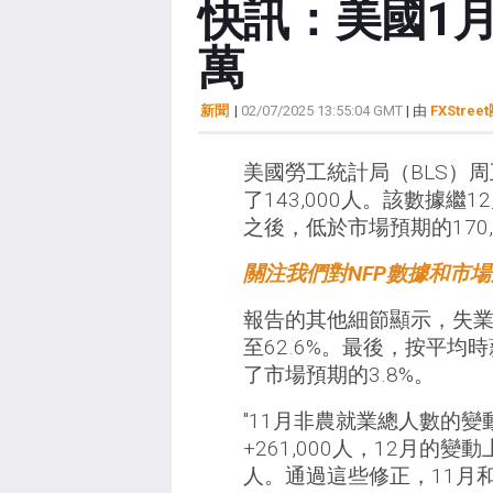
快訊：美國1月
萬
新聞
|
02/07/2025 13:55:04 GMT
| 由
FXStree
美國勞工統計局（BLS）
了143,000人。該數據繼1
之後，低於市場預期的170,
關注我們對NFP數據和市
報告的其他細節顯示，失業率
至62.6%。最後，按平均
了市場預期的3.8%。
"11月非農就業總人數的變動上
+261,000人，12月的變動上
人。通過這些修正，11月和