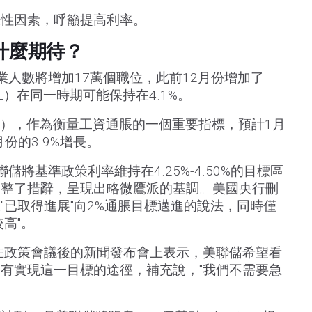
脹性因素，呼籲提高利率。
什麼期待？
業人數將增加17萬個職位，此前12月份增加了
E）在同一時期可能保持在4.1%。
E），作為衡量工資通脹的一個重要指標，預計1月
月份的3.9%增長。
儲將基準政策利率維持在4.25%-4.50%的目標區
調整了措辭，呈現出略微鷹派的基調。美國央行刪
"已取得進展"向2%通脹目標邁進的說法，同時僅
高"。
在政策會議後的新聞發布會上表示，美聯儲希望看
有實現這一目標的途徑，補充說，"我們不需要急