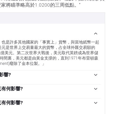
賣家將瞄準略高於1.0200的三周低點。"
幣，也是許多其他國家的「事實上」貨幣，與當地紙幣一起
，美元是世界上交易量最大的貨幣，占全球外匯交易額的
6萬億美元。第二次世界大戰後，美元取代英鎊成為世界儲
時間裏，美元都是由黃金支撐的，直到1971年布雷頓森
greement)廢除了金本位製。」
影響?
因素是貨幣政策，這是由美聯儲(Fed)決定的。美聯儲
控製通脹)和促進充分就業。它實現這兩個目標的主要工具是
元有何影響?
通貨膨脹率高於美聯儲2%的目標時，美聯儲將加息，這
印更多美元，實施量化寬松政策。量化寬松是美聯儲在
率低於2%或失業率過高時，美聯儲可能會降低利率，這
加信貸流動的過程。這是一種非標準的政策措施，用於
元有何影響?
放貸(出於對交易對手違約的擔憂)。當僅僅降低利率不太
的過程，即美聯儲停止從金融機構購買債券，不再將其持有的
最後的手段。這是美聯儲在2008年金融危機期間對抗信