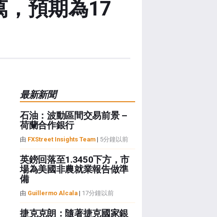
萬，預期為17
最新新聞
石油：波動區間交易前景 –
荷蘭合作銀行
由
FXStreet Insights Team
|
5分鐘以前
英鎊回落至1.3450下方，市
場為美國非農就業報告做準
備
由
Guillermo Alcala
|
17分鐘以前
捷克克朗：隨著捷克國家銀