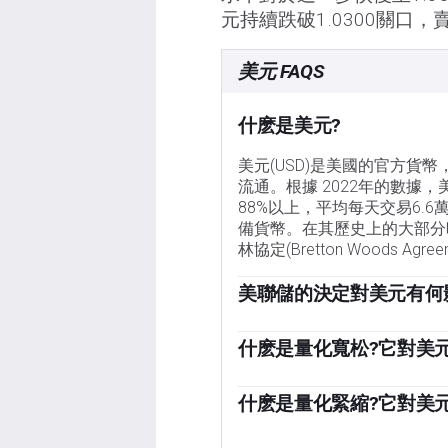
元持續跌破1.0300關口，
美元 FAQS
什麽是美元?
美元(USD)是美國的官方貨
流通。根據 2022年的數據
88%以上，平均每天交易6.
備貨幣。在其歷史上的大部分
林協定(Bretton Woods A
美聯儲的決定對美元有何
「影響美元價值的最重要的單一
有兩項任務:實現物價穩定(
什麽是量化寬松?它對美
調整利率。當物價上漲過快，
在極端情況下，美聯儲還可以
有助於美元升值。當通貨膨脹
陷入困境的金融體系中大幅增
什麽是量化緊縮?它對美
將給美元帶來壓力。」
信貸枯竭，因為銀行不願相互
量化緊縮(QT)是一個相反
可能達到必要的效果時，這是