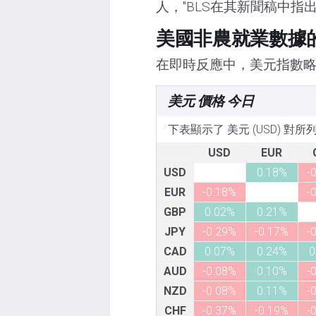
人，"BLS在其新聞稿中指
美國非農就業數據
在即時反應中，美元指數略微
美元 價格 今日
下表顯示了 美元 (USD) 對
USD
EUR
USD
0.18%
-
EUR
-0.18%
-
GBP
0.02%
0.21%
JPY
-0.29%
-0.17%
-
CAD
0.07%
0.24%
0
AUD
-0.08%
0.10%
-
NZD
-0.08%
0.11%
-
CHF
-0.37%
-0.19%
-