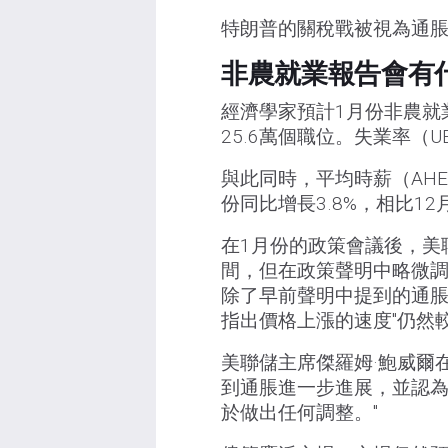
特朗普的關稅戰被視為通
非農就業報告會有
經濟學家預計1月份非農就
25.6萬個職位。失業率（U
與此同時，平均時薪（AH
份同比增長3.8%，相比12
在1月份的政策會議後，美聯
間，但在政策聲明中略微
除了早前聲明中提到的通脹
指出價格上漲的速度"仍然較
美聯儲主席傑羅姆·鮑威爾
到通脹進一步進展，並認為
於做出任何調整。"