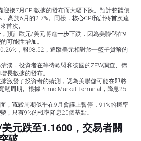
備迎接7月CPI數據的發布而大幅下跌。預計整體價
%，高於6月的2.7%。同樣，核心CPI預計將首次達
以來首次。
，預計歐元/美元將進一步下跌，因為美聯儲在9
變的可能性增加。
0.26%，報98.52，追蹤美元相對於一籃子貨幣的
清淡，投資者在等待歐盟和德國的ZEW調查、德
和增長數據的發布。
數據激發了投資者的猜測，認為美聯儲可能在即將
期。根據Prime Market Terminal，降息25
。
方面，寬鬆周期似乎在9月會議上暫停，91%的概率
不變，只有9%的概率降息25個基點。
美元跌至1.1600，交易者關
突破