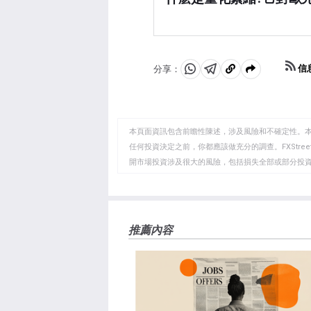
或公司債券。量化寬松通常會
量化緊縮(QT)是量化寬松
的目標時，量化寬松是最後的手
升時進行的。在量化寬松中，歐
2015年通脹持續低迷期間
提供流動性，而在QT中，歐
金進行再投資。這通常對歐元有
信
分享：
分
分
複
享
享
製
至
至
到
WhatsApp
Telegram
剪
本頁面資訊包含前瞻性陳述，涉及風險和不確定性。
貼
任何投資決定之前，你都應該做充分的調查。FXStr
開市場投資涉及很大的風險，包括損失全部或部分投
板
負責。本文僅代表作者個人觀點，並不代表FXStre
如果文章正文中沒有明確提到，在撰寫本文時，作者
FXStreet，作者沒有收到撰寫這篇文章的報酬。
FXStreet和作者不提供個性化的建議。作者對該資
推薦內容
失，傷害或損害由此資訊及其顯示或使用引起的。錯誤和