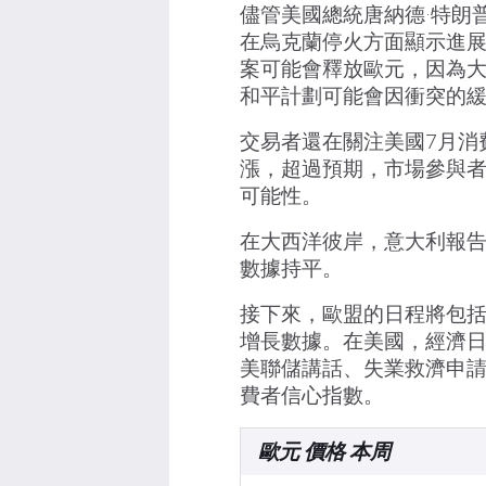
儘管美國總統唐納德·特朗
在烏克蘭停火方面顯示進
案可能會釋放歐元，因為大
和平計劃可能會因衝突的
交易者還在關注美國7月消
漲，超過預期，市場參與者
可能性。
在大西洋彼岸，意大利報告
數據持平。
接下來，歐盟的日程將包括
增長數據。在美國，經濟
美聯儲講話、失業救濟申請
費者信心指數。
歐元 價格 本周