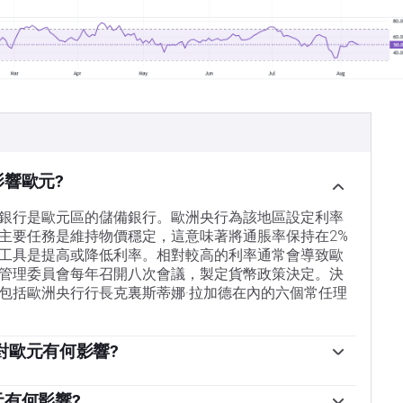
影響歐元?
銀行是歐元區的儲備銀行。歐洲央行為該地區設定利率
主要任務是維持物價穩定，這意味著將通脹率保持在2%
工具是提高或降低利率。相對較高的利率通常會導致歐
管理委員會每年召開八次會議，製定貨幣政策決定。決
包括歐洲央行行長克裏斯蒂娜·拉加德在內的六個常任理
它對歐元有何影響?
以實施一種叫做量化寬松的政策工具。量化寬松是指歐
歐元從銀行和其他金融機構購買資產——通常是政府債券
元有何影響?