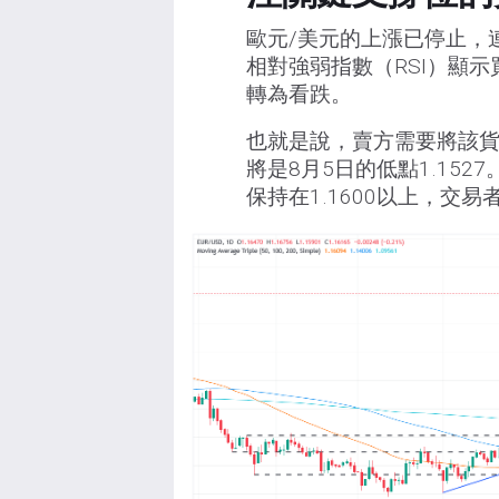
歐元/美元的上漲已停止，連
相對強弱指數（RSI）顯
轉為看跌。
也就是說，賣方需要將該貨
將是8月5日的低點1.152
保持在1.1600以上，交易者