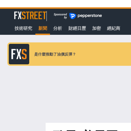
轉
至
FXStreet
主
要
技術研究
新聞
分析
財經日歷
加密
經紀商
內
容
是什麼推動了油價反彈？