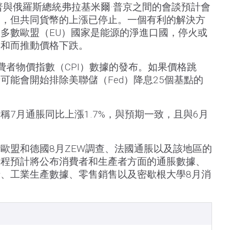
普與俄羅斯總統弗拉基米爾·普京之間的會談預計會
展，但共同貨幣的上漲已停止。一個有利的解決方
多數歐盟（EU）國家是能源的淨進口國，停火或
緩和而推動價格下跌。
費者物價指數（CPI）數據的發布。如果價格跳
可能會開始排除美聯儲（Fed）降息25個基點的
稱7月通脹同比上漲1.7%，與預期一致，且與6月
歐盟和德國8月ZEW調查、法國通脹以及該地區的
日程預計將公布消費者和生產者方面的通脹數據、
、工業生產數據、零售銷售以及密歇根大學8月消