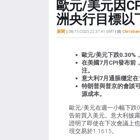
歐元/美元因C
洲央行目標以
新聞
|
08/11/2025 22:37:41 GMT
| 由
Christian
歐元/美元下跌0.30%，
在美國7月CPI發布
注。
意大利7月通脹穩定在
特朗普與普京的會談
源成本。
歐元/美元在週一小幅下跌
告前買入美元。意大利披露
證明了即使在下次會議上也
現交易於1.1615。