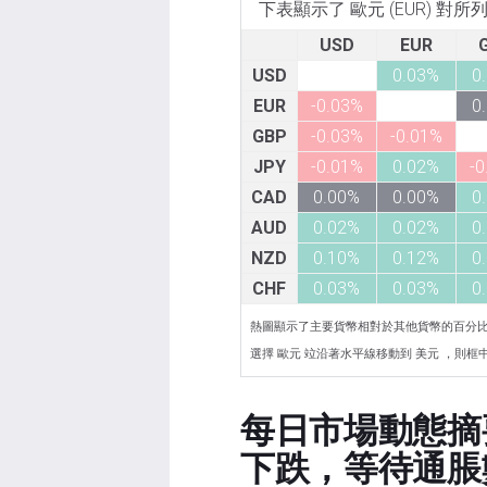
下表顯示了 歐元 (EUR) 對
USD
EUR
USD
0.03%
0
EUR
-0.03%
0
GBP
-0.03%
-0.01%
JPY
-0.01%
0.02%
-0
CAD
0.00%
0.00%
0
AUD
0.02%
0.02%
0
NZD
0.10%
0.12%
0
CHF
0.03%
0.03%
0
熱圖顯示了主要貨幣相對於其他貨幣的百分
選擇 歐元 竝沿著水平線移動到 美元 ，則框中顯
每日市場動態摘
下跌，等待通脹