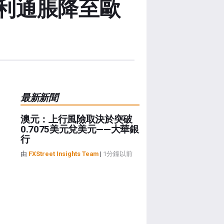
大利通脹降至歐
最新新聞
澳元：上行風險取決於突破
0.7075美元兌美元——大華銀
行
由
FXStreet Insights Team
|
1分鐘以前