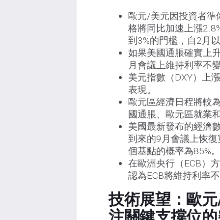
歐元/美元因投資者準
格將同比加速上漲2.8
到3%的門檻，自2月
如果美國通脹確實上升
月會議上維持利率不
美元指數（DXY）上漲
表現。
歐元區經濟日程將較為
國通脹、歐元區就業
美國最新發布的經濟
到來的9月會議上恢復寬鬆周
個基點的概率為85%
在歐洲央行（ECB）
認為ECB將維持利率
技術展望：歐元/
注關鍵支撐位的