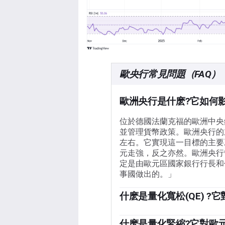
歐央行常見問題（FAQ）
歐洲央行是什麽?它如何
位於德國法蘭克福的歐洲中央
並管理貨幣政策。歐洲央行的
左右。它實現這一目標的主要
元走強，反之亦然。歐洲央行
定是由歐元區國家銀行行長和
事國做出的。」
什麽是量化寬松(QE) ?
「在極端情況下，歐洲央行可
洲央行印製歐元，然後用這些
什麽是量化緊縮?它對歐