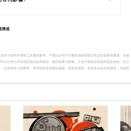
導致歐元走弱。當僅僅降低利率不太可能實現價格穩定
的反面。它是在量化寬松之後，當經濟正在復蘇，通脹開始上
段。歐洲央行在2009年至2011年的金融危機期間、
洲央行(ECB)從金融機構購買政府和公司債券，為它們
以及新冠肺炎大流行期間都使用了這種方法。」
洲央行停止購買更多債券，並停止將其持有的到期債券本
利(或看漲)。
息推送
本頁所介紹的市場和工具僅供參考，不應以任何方式被視為購買或出售這些資產的建議。在做
eet不以任何方式保證該資訊沒有錯誤、錯誤或重大錯報。它也不保證這些資料是及時的。在公
資，以及精神上的痛苦。所有與投資有關的風險、損失和成本，包括本金的全部損失，均由您
et或其廣告商的官方政策或立場。作者不對本頁連結的資訊負責。
在本文中提到的任何股票中都沒有頭寸，也沒有與文中提到的任何公司有業務關係。除了
訊的準確性、完整性或適用性不作任何陳述。FXStreet和作者將不承擔任何錯誤，遺漏或任何損
遺漏除外。本文作者和FXStreet並非註冊投資顧問，本文內容無意提供任何投資建議。