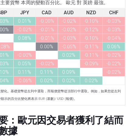
所列主要貨幣 本周的變動百分比。 歐元 對 英鎊 最強。
GBP
JPY
CAD
AUD
NZD
CHF
.03%
0.01%
-0.00%
-0.02%
-0.10%
-0.03%
.00%
-0.02%
-0.01%
-0.02%
-0.12%
-0.03%
0.08%
-0.01%
-0.03%
-0.10%
-0.04%
.08%
0.00%
-0.05%
-0.11%
0.06%
.01%
-0.00%
0.02%
-0.11%
-0.02%
.03%
0.05%
-0.02%
-0.09%
-0.02%
.10%
0.11%
0.11%
0.09%
-0.02%
.04%
-0.06%
0.02%
0.02%
0.02%
比變化。基礎貨幣從左列中選取，而報價貨幣從頂部行中選取。例如，如果您從左列
示的百分比變化將表示 EUR (基數)/ USD (報價)。
要：歐元因交易者獲利了結而
數據