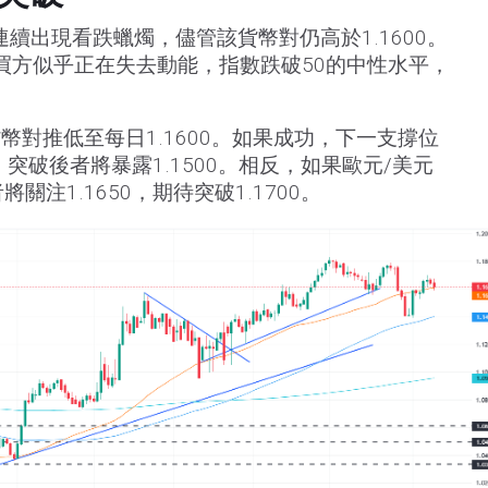
續出現看跌蠟燭，儘管該貨幣對仍高於1.1600。
示買方似乎正在失去動能，指數跌破50的中性水平，
幣對推低至每日1.1600。如果成功，下一支撐位
7。突破後者將暴露1.1500。相反，如果歐元/美元
將關注1.1650，期待突破1.1700。