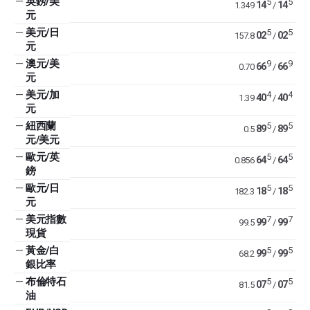
—
英鎊/美
5
5
14
14
1.349
/
元
—
美元/日
5
5
02
02
157.8
/
元
—
澳元/美
9
9
66
66
0.70
/
元
—
美元/加
4
4
40
40
1.39
/
元
—
紐西蘭
5
5
89
89
0.5
/
元/美元
—
歐元/英
5
5
64
64
0.856
/
鎊
—
歐元/日
5
5
18
18
182.3
/
元
—
美元指數
7
7
99
99
99.5
/
現貨
—
黃金/白
5
5
99
99
68.2
/
銀比率
—
布倫特石
5
5
07
07
81.5
/
油