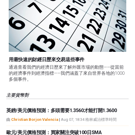
用最快速的財經日歷來交易這些事件
通過查看我們的經濟日歷來了解外匯市場的動態——從當前
的經濟事件到經濟指標——我們涵蓋了來自世界各地的1000
多個事件。
主要貨幣對
英鎊/美元價格預測：多頭需要1.3560才能打開1.3600
由
Christian Borjon Valencia
|
Aug 07, 18:34 格林威治標準時間
歐元/美元價格預測：買家關注突破100日SMA