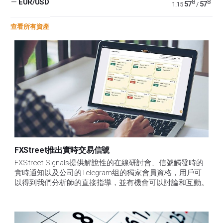
—
EUR/USD
8
8
57
57
1.15
/
查看所有資產
FXStreet推出實時交易信號
FXStreet Signals提供解說性的在線研討會、信號觸發時的
實時通知以及公司的Telegram组的獨家會員資格，用戶可
以得到我們分析師的直接指導，並有機會可以討論和互動。