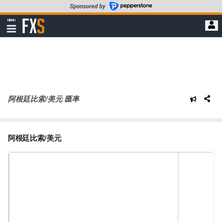
轉
至
FXStreet
MENU
主
顯
示
要
導
內
航
容
阿根廷比索/美元 匯率
阿根廷比索/美元