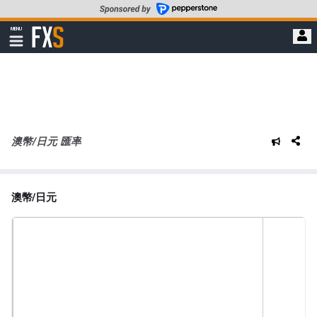
轉
至
FXStreet
MENU
主
顯
示
要
導
內
航
容
澳幣/日元 匯率
澳幣/日元