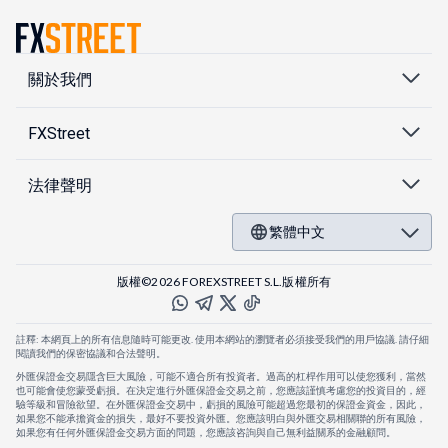
關於我們
FXStreet
法律聲明
繁體中文
版權©2026 FOREXSTREET S.L.版權所有
註釋: 本網頁上的所有信息隨時可能更改. 使用本網站的瀏覽者必須接受我們的用戶協議. 請仔細
閱讀我們的保密協議和合法聲明。
外匯保證金交易隱含巨大風險，可能不適合所有投資者。過高的杠桿作用可以使您獲利，當然
也可能會使您蒙受虧損。在決定進行外匯保證金交易之前，您應該謹慎考慮您的投資目的，經
驗等級和冒險欲望。在外匯保證金交易中，虧損的風險可能超過您最初的保證金資金，因此，
如果您不能承擔資金的損失，最好不要投資外匯。您應該明白與外匯交易相關聯的所有風險，
如果您有任何外匯保證金交易方面的問題，您應該咨詢與自己無利益關系的金融顧問。