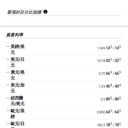
看漲的百分比指標
資產利率
—
英鎊/美
5
5
14
14
1.349
/
元
—
美元/日
5
5
02
02
157.8
/
元
—
澳元/美
9
9
66
66
0.70
/
元
—
美元/加
4
4
40
40
1.39
/
元
—
紐西蘭
5
5
89
89
0.5
/
元/美元
—
歐元/英
5
5
64
64
0.856
/
鎊
—
歐元/日
5
5
18
18
182.3
/