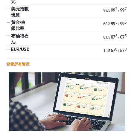
元
—
美元指數
7
7
99
99
99.5
/
現貨
—
黃金/白
5
5
99
99
68.2
/
銀比率
—
布倫特石
5
5
07
07
81.5
/
油
—
EUR/USD
8
8
57
57
1.15
/
查看所有資產