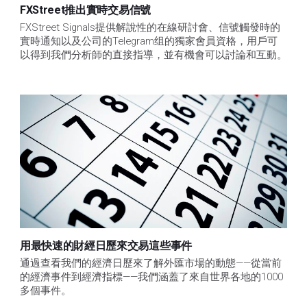
FXStreet推出實時交易信號
FXStreet Signals提供解說性的在線研討會、信號觸發時的
實時通知以及公司的Telegram组的獨家會員資格，用戶可
以得到我們分析師的直接指導，並有機會可以討論和互動。
用最快速的財經日歷來交易這些事件
通過查看我們的經濟日歷來了解外匯市場的動態——從當前
的經濟事件到經濟指標——我們涵蓋了來自世界各地的1000
多個事件。