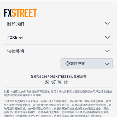
關於我們
FXStreet
法律聲明
繁體中文
版權©2026 FOREXSTREET S.L.版權所有
註釋: 本網頁上的所有信息隨時可能更改. 使用本網站的瀏覽者必須接受我們的用戶協議. 請仔細
閱讀我們的保密協議和合法聲明。
外匯保證金交易隱含巨大風險，可能不適合所有投資者。過高的杠桿作用可以使您獲利，當然
也可能會使您蒙受虧損。在決定進行外匯保證金交易之前，您應該謹慎考慮您的投資目的，經
驗等級和冒險欲望。在外匯保證金交易中，虧損的風險可能超過您最初的保證金資金，因此，
如果您不能承擔資金的損失，最好不要投資外匯。您應該明白與外匯交易相關聯的所有風險，
如果您有任何外匯保證金交易方面的問題，您應該咨詢與自己無利益關系的金融顧問。