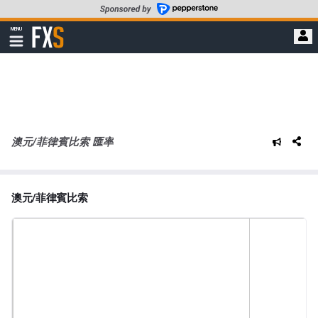
轉
至
FXStreet
MENU
主
顯
示
要
導
內
航
容
澳元/菲律賓比索 匯率
澳元/菲律賓比索