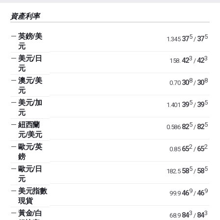
資產利率
—
英鎊/美
5
5
37
37
1.345
/
元
—
美元/日
3
3
42
42
158.
/
元
—
澳元/美
8
8
30
30
0.70
/
元
—
美元/加
5
5
39
39
1.401
/
元
—
紐西蘭
5
5
82
82
0.586
/
元/美元
—
歐元/英
2
2
65
65
0.85
/
鎊
—
歐元/日
5
5
58
58
182.5
/
元
—
美元指數
9
9
46
46
99.9
/
現貨
—
黃金/白
3
3
84
84
68.9
/