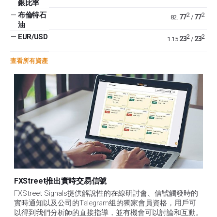
銀比率
—
布倫特石
2
2
77
77
82.
/
油
—
EUR/USD
2
2
23
23
1.15
/
查看所有資產
FXStreet推出實時交易信號
FXStreet Signals提供解說性的在線研討會、信號觸發時的
實時通知以及公司的Telegram组的獨家會員資格，用戶可
以得到我們分析師的直接指導，並有機會可以討論和互動。