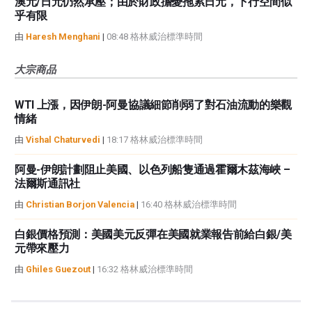
澳元/日元仍然承壓；由於財政擔憂拖累日元，下行空間似
乎有限
由
Haresh Menghani
|
08:48 格林威治標準時間
大宗商品
WTI 上漲，因伊朗-阿曼協議細節削弱了對石油流動的樂觀
情緒
由
Vishal Chaturvedi
|
18:17 格林威治標準時間
阿曼-伊朗計劃阻止美國、以色列船隻通過霍爾木茲海峽 –
法爾斯通訊社
由
Christian Borjon Valencia
|
16:40 格林威治標準時間
白銀價格預測：美國美元反彈在美國就業報告前給白銀/美
元帶來壓力
由
Ghiles Guezout
|
16:32 格林威治標準時間