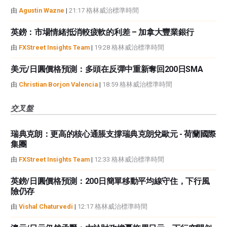
由
Agustin Wazne
|
21:17 格林威治標準時間
英鎊：市場情緒抵消較疲軟的利差 – 加拿大豐業銀行
由
FXStreet Insights Team
|
19:28 格林威治標準時間
美元/日圓價格預測：多頭在反彈中重新奪回200日SMA
由
Christian Borjon Valencia
|
18:59 格林威治標準時間
交叉盤
瑞典克朗：更高的核心通脹支撐瑞典克朗兌歐元 - 荷蘭國際
集團
由
FXStreet Insights Team
|
12:33 格林威治標準時間
英鎊/日圓價格預測：200日簡單移動平均線守住，下行風
險仍存
由
Vishal Chaturvedi
|
12:17 格林威治標準時間