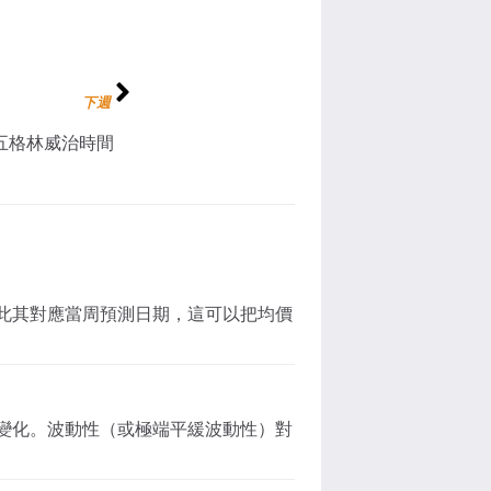
下週
週五格林威治時間
此其對應當周預測日期，這可以把均價
變化。波動性（或極端平緩波動性）對