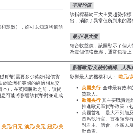
平滑均值
該指標基於三大主要趨勢指標
出，消除了異常值所到來的潛在
值和眾數），妳可以知道均值預
最小/最大值
結合收盤價，該圖顯示了個人
為壹個價格走廊，通常包括上
影響歐元/英鎊的機構、人和
礎貨幣)需要多少英鎊(報價貨
影響最大的機構和人：
歐元/
由於歐洲和英國的經濟相互交
英國央行
, 全球最有效
資本)，在英國脫歐之前，該貨
貸款人。
消息可能將影響該貨幣對並造成
歐洲央行
其主要職責是
推進歐元區貨幣政策（
英國首相，是大不列顛
首席執行官。首相領導
對君主、議會、本黨以
,
美元/日元
,
澳元/美元
,
紐元/美
動負責。