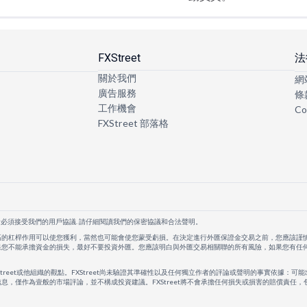
FXStreet
法
關於我們
網
廣告服務
條
工作機會
Co
FXStreet 部落格
者必須接受我們的用戶協議. 請仔細閱讀我們的保密協議和合法聲明。
高的杠桿作用可以使您獲利，當然也可能會使您蒙受虧損。在決定進行外匯保證金交易之前，您應該謹
果您不能承擔資金的損失，最好不要投資外匯。您應該明白與外匯交易相關聯的所有風險，如果您有任
Street或他組織的觀點。FXStreet尚未驗證其準確性以及任何獨立作者的評論或聲明的事實依據：可能
息，僅作為壹般的市場評論，並不構成投資建議。FXStreet將不會承擔任何損失或損害的賠償責任