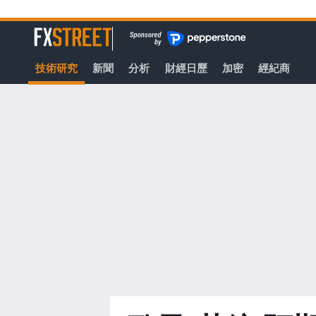
轉
至
FXStreet
主
要
技術研究
新聞
分析
財經日歷
加密
經紀商
內
容