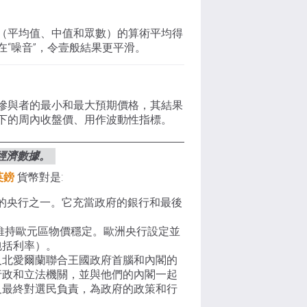
（平均值、中值和眾數）的算術平均得
“噪音”，令壹般結果更平滑。
慘與者的最小和最大預期價格，其結果
下的周內收盤價、用作波動性指標。
經濟數據。
英鎊
貨幣對是:
率的央行之一。它充當政府的銀行和最後
維持歐元區物價穩定。歐洲央行設定並
包括利率）。
及北愛爾蘭聯合王國政府首腦和內閣的
行政和立法機關，並與他們的內閣一起
及最終對選民負責，為政府的政策和行