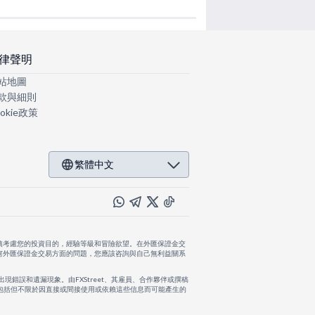
律聲明
站地圖
款與細則
okie政策
繁體中文
慎考慮您的投資目的，經驗等級和冒險欲望。在外匯保證金交
何外匯保證金交易方面的問題，您應該咨詢與自己無利益關系
出現錯誤和遺漏現象。由FXStreet、其雇員、合作夥伴或撰稿
，包括但不限於因直接或間接使用或依賴這些信息而可能產生的