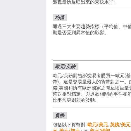
盤數量所反映出來的未抉水平。
均值
通過三大主要趨勢指標（平均值、中
期是否受到異常值的影響。
歐元/英鎊
歐元/英鎊對告訴交易者購買一歐元(基
幣)。這是交易量最大的貨幣對之一。
織(英國和所有歐洲國家之間互換巨量
幣對相對穩定。與退歐相關的事件和
比平常更劇烈的波動。
貨幣
包括以下貨幣對:
歐元/美元
,
英鎊/美元
元
,
美元/加元
and
美元/瑞郎