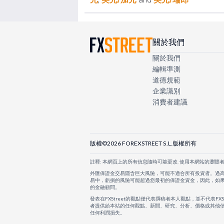
關於我們
關於我們
編輯準測
道德規範
企業識別
消費者建議
版權©2026 FOREXSTREET S.L.版權所有
註釋: 本網頁上的所有信息隨時可能更改. 使用本網站的瀏覽
外匯保證金交易隱含巨大風險，可能不適合所有投資者。過
易中，虧損的風險可能超過您最初的保證金資金，因此，如
的金融顧問。
發表在FXStreet的觀點僅代表撰稿者本人觀點，並不代表FX
者提供給本站的任何觀點、新聞、研究、分析、價格或其他信
任何利潤損失。