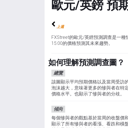
歐元/英鎊 預
上週
FXStreet的歐元/英鎊預測調查
15:00的價格預測其未來趨勢。
如何理解預測調查圖？
總覽
該圖顯示平均預期價格以及當周受訪
泡沫越大，意味著更多的慘與者在特
價格水平。也顯示了慘與者的分歧。
傾向
每個慘與者的觀點基於當周的收盤價
顯示了所有慘與者的看漲、看跌和橫