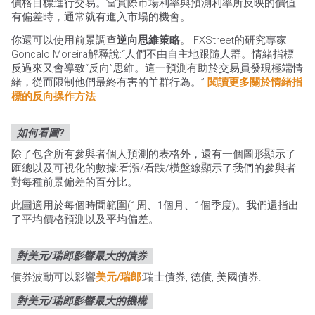
價格目標進行交易。當實際市場利率與預測利率所反映的價值
有偏差時，通常就有進入市場的機會。
你還可以使用前景調查
逆向思維策略
。 FXStreet的研究專家
Goncalo Moreira解釋說:“人們不由自主地跟隨人群。情緒指標
反過來又會導致“反向”思維。這一預測有助於交易員發現極端情
緒，從而限制他們最終有害的羊群行為。”
閱讀更多關於情緒指
標的反向操作方法
如何看圖?
除了包含所有參與者個人預測的表格外，還有一個圖形顯示了
匯總以及可視化的數據:看漲/看跌/橫盤線顯示了我們的參與者
對每種前景偏差的百分比。
此圖適用於每個時間範圍(1周、1個月、1個季度)。我們還指出
了平均價格預測以及平均偏差。
對美元/瑞郎影響最大的債券
債券波動可以影響
美元/瑞郎
:瑞士債券, 德債, 美國債券.
對美元/瑞郎影響最大的機構