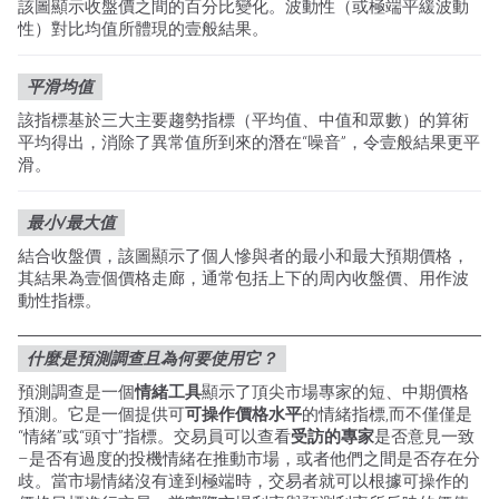
該圖顯示收盤價之間的百分比變化。波動性（或極端平緩波動
性）對比均值所體現的壹般結果。
平滑均值
該指標基於三大主要趨勢指標（平均值、中值和眾數）的算術
平均得出，消除了異常值所到來的潛在“噪音”，令壹般結果更平
滑。
最小/最大值
結合收盤價，該圖顯示了個人慘與者的最小和最大預期價格，
其結果為壹個價格走廊，通常包括上下的周內收盤價、用作波
動性指標。
什麼是預測調查且為何要使用它？
預測調查是一個
情緒工具
顯示了頂尖市場專家的短、中期價格
預測。它是一個提供可
可操作價格水平
的情緒指標,而不僅僅是
“情緒”或“頭寸”指標。交易員可以查看
受訪的專家
是否意見一致
–是否有過度的投機情緒在推動市場，或者他們之間是否存在分
歧。當市場情緒沒有達到極端時，交易者就可以根據可操作的