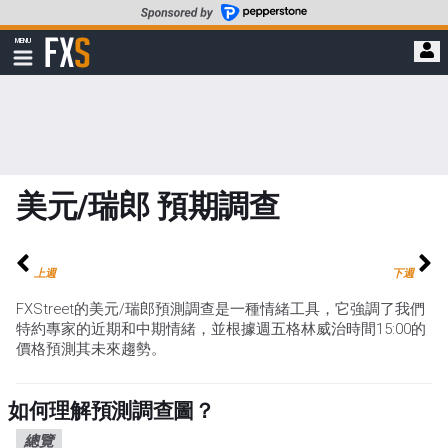
轉
至
FXStreet
MENU
主
顯
示
要
導
內
航
容
美元/瑞郎 預期調查
上週
下週
FXStreet的美元/瑞郎預測調查是一種情緒工具，它強調了我們
特約專家的近期和中期情緒，並根據週五格林威治時間15:00的
價格預測其未來趨勢。
如何理解預測調查圖？
總覽