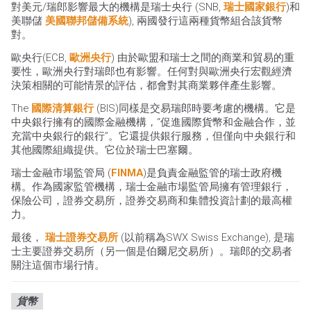
對美元/瑞郎影響最大的機構是瑞士央行 (SNB,
瑞士國家銀行
)和
美聯儲
美國聯邦儲備系統
), 兩國發行這兩種貨幣組合該貨幣
對。
歐央行(ECB,
歐洲央行
) 由於歐盟和瑞士之間的商業和貿易的重
要性，歐洲央行對瑞郎也有影響。任何對與歐洲央行宏觀經濟
決策相關的可能情景的評估，都會對其商業夥伴產生影響。
The
國際清算銀行
(BIS)同樣是交易瑞郎時要考慮的機構。它是
中央銀行擁有的國際金融機構，“促進國際貨幣和金融合作，並
充當中央銀行的銀行”。它還提供銀行服務，但僅向中央銀行和
其他國際組織提供。它位於瑞士巴塞爾。
瑞士金融市場監管局 (
FINMA
)是負責金融監管的瑞士政府機
構。作為國家監管機構，瑞士金融市場監管局擁有管理銀行，
保險公司，證券交易所，證券交易商和集體投資計劃的最高權
力。
最後，
瑞士證券交易所
(以前稱為SWX Swiss Exchange), 是瑞
士主要證券交易所（另一個是伯爾尼交易所）。瑞郎的交易者
關注這個市場行情。
貨幣