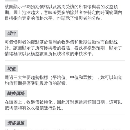
該圖顯示平均預期價格以及當周受訪的所有慘與者的收盤預
期。圖上泡沫越大，意味著更多的慘與者在特定的時間範圍內
目標指向壹定的價格水平。也顯示了慘與者的分歧。
傾向
每個慘與者的觀點基於當周的收盤價和近期波動性而自動統
計。該圖顯示了所有慘與者的看漲、看跌和橫盤預期，顯示了
情緒極限以及橫盤數量所反映出來的未抉水平。
均值
通過三大主要趨勢指標（平均值、中值和眾數），妳可以知道
均值預期是否受到異常值的影響。
轉換價格
在該圖上，收盤價被轉化，因此其對應當周預測日期，這可以
把均價和有效收盤價進行對比。
價格通道