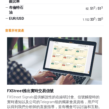
銀比率
—
布倫特石
3
3
51
51
82.
/
油
—
EUR/USD
5
5
33
33
1.152
/
查看所有資產
FXStreet推出實時交易信號
FXStreet Signals提供解說性的在線研討會、信號觸發時的
實時通知以及公司的Telegram组的獨家會員資格，用戶可
以得到我們分析師的直接指導，並有機會可以討論和互動。