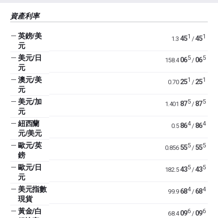
資產利率
—
英鎊/美
1
1
45
45
1.3
/
元
—
美元/日
5
5
06
06
158.4
/
元
—
澳元/美
1
1
25
25
0.70
/
元
—
美元/加
5
5
87
87
1.401
/
元
—
紐西蘭
4
4
86
86
0.5
/
元/美元
—
歐元/英
5
5
55
55
0.856
/
鎊
—
歐元/日
5
5
43
43
182.5
/
元
—
美元指數
4
4
68
68
99.9
/
現貨
—
黃金/白
6
6
09
09
68.4
/