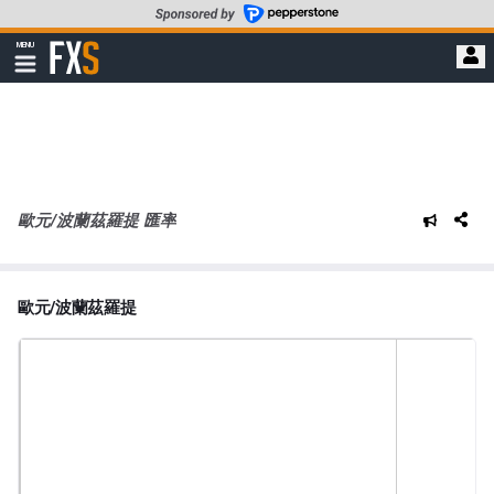
轉
至
FXStreet
MENU
主
顯
示
要
導
內
航
容
歐元/波蘭茲羅提 匯率
歐元/波蘭茲羅提