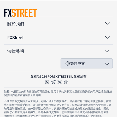
關於我們
FXStreet
法律聲明
繁體中文
版權©2026 FOREXSTREET S.L.版權所有
註釋: 本網頁上的所有信息隨時可能更改. 使用本網站的瀏覽者必須接受我們的用戶協議. 請仔細
閱讀我們的保密協議和合法聲明。
外匯保證金交易隱含巨大風險，可能不適合所有投資者。過高的杠桿作用可以使您獲利，當然
也可能會使您蒙受虧損。在決定進行外匯保證金交易之前，您應該謹慎考慮您的投資目的，經
驗等級和冒險欲望。在外匯保證金交易中，虧損的風險可能超過您最初的保證金資金，因此，
如果您不能承擔資金的損失，最好不要投資外匯。您應該明白與外匯交易相關聯的所有風險，
如果您有任何外匯保證金交易方面的問題，您應該咨詢與自己無利益關系的金融顧問。