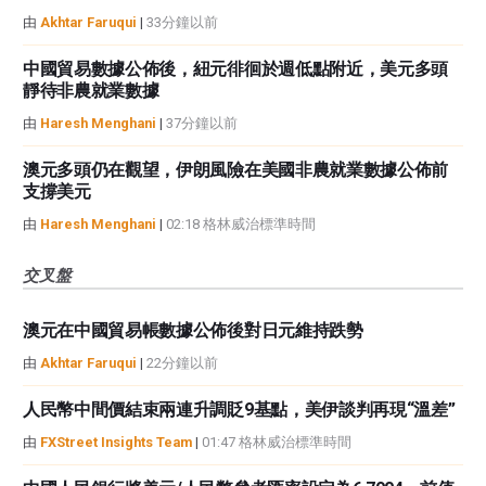
由
Akhtar Faruqui
|
33分鐘以前
中國貿易數據公佈後，紐元徘徊於週低點附近，美元多頭
靜待非農就業數據
由
Haresh Menghani
|
37分鐘以前
澳元多頭仍在觀望，伊朗風險在美國非農就業數據公佈前
支撐美元
由
Haresh Menghani
|
02:18 格林威治標準時間
交叉盤
澳元在中國貿易帳數據公佈後對日元維持跌勢
由
Akhtar Faruqui
|
22分鐘以前
人民幣中間價結束兩連升調貶9基點，美伊談判再現“溫差”
由
FXStreet Insights Team
|
01:47 格林威治標準時間