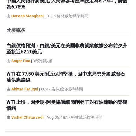
中國人民銀行將美元/人民幣參考匯率設定為6.7904，前值
為6.7895
由
Haresh Menghani
|
01:16 格林威治標準時間
大宗商品
白銀價格預測：白銀/美元在美國非農就業數據公布前夕升
至接近62.20美元
由
Sagar Dua
|
35分鐘以前
WTI 在 77.50 美元附近保持堅挺，因中東局勢升級威脅石
油供應路線
由
Akhtar Faruqui
|
00:47 格林威治標準時間
WTI 上漲，因伊朗-阿曼協議細節削弱了對石油流動的樂觀
情緒
由
Vishal Chaturvedi
|
Aug 06, 18:17 格林威治標準時間