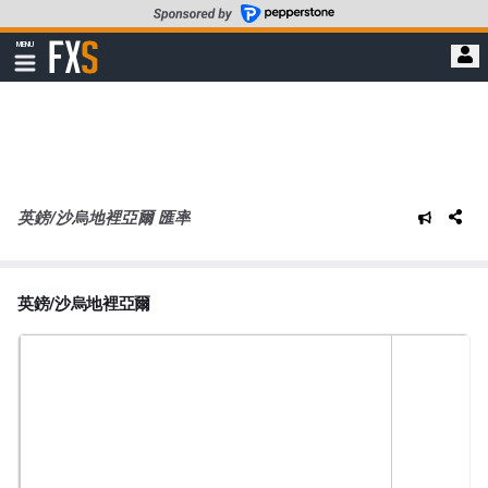
轉
至
FXStreet
MENU
主
顯
示
要
導
內
航
容
英鎊/沙烏地裡亞爾 匯率
英鎊/沙烏地裡亞爾