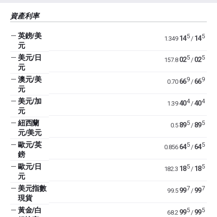
資產利率
—
英鎊/美
5
5
14
14
1.349
/
元
—
美元/日
5
5
02
02
157.8
/
元
—
澳元/美
9
9
66
66
0.70
/
元
—
美元/加
4
4
40
40
1.39
/
元
—
紐西蘭
5
5
89
89
0.5
/
元/美元
—
歐元/英
5
5
64
64
0.856
/
鎊
—
歐元/日
5
5
18
18
182.3
/
元
—
美元指數
7
7
99
99
99.5
/
現貨
—
黃金/白
5
5
99
99
68.2
/