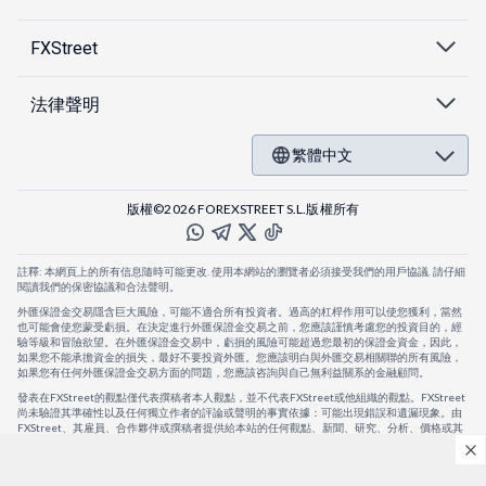
FXStreet
法律聲明
繁體中文
版權©2026 FOREXSTREET S.L.版權所有
註釋: 本網頁上的所有信息隨時可能更改. 使用本網站的瀏覽者必須接受我們的用戶協議. 請仔細
閱讀我們的保密協議和合法聲明。
外匯保證金交易隱含巨大風險，可能不適合所有投資者。過高的杠桿作用可以使您獲利，當然
也可能會使您蒙受虧損。在決定進行外匯保證金交易之前，您應該謹慎考慮您的投資目的，經
驗等級和冒險欲望。在外匯保證金交易中，虧損的風險可能超過您最初的保證金資金，因此，
如果您不能承擔資金的損失，最好不要投資外匯。您應該明白與外匯交易相關聯的所有風險，
如果您有任何外匯保證金交易方面的問題，您應該咨詢與自己無利益關系的金融顧問。
發表在FXStreet的觀點僅代表撰稿者本人觀點，並不代表FXStreet或他組織的觀點。FXStreet
尚未驗證其準確性以及任何獨立作者的評論或聲明的事實依據：可能出現錯誤和遺漏現象。由
FXStreet、其雇員、合作夥伴或撰稿者提供給本站的任何觀點、新聞、研究、分析、價格或其
他信息，僅作為壹般的市場評論，並不構成投資建議。FXStreet將不會承擔任何損失或損害的
賠償責任，包括但不限於因直接或間接使用或依賴這些信息而可能產生的任何利潤損失。