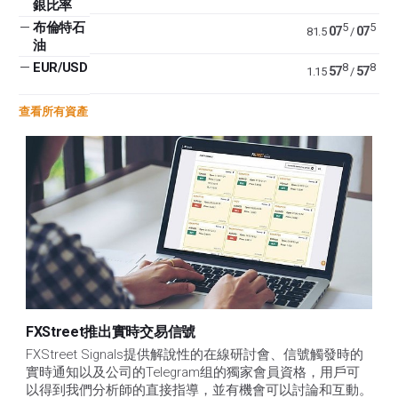
銀比率
—
布倫特石
5
5
07
07
81.5
/
油
—
EUR/USD
8
8
57
57
1.15
/
查看所有資產
FXStreet推出實時交易信號
FXStreet Signals提供解說性的在線研討會、信號觸發時的
實時通知以及公司的Telegram组的獨家會員資格，用戶可
以得到我們分析師的直接指導，並有機會可以討論和互動。