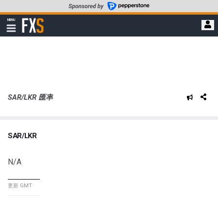
轉
至
FXStreet
MENU
主
顯
示
要
導
內
航
容
SAR/LKR 匯率
SAR/LKR
N/A
更新 GMT