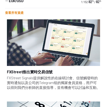
—
EUR/USD
5
5
82
82
1.152
/
查看所有資產
FXStreet推出實時交易信號
FXStreet Signals提供解說性的在線研討會、信號觸發時的
實時通知以及公司的Telegram组的獨家會員資格，用戶可
以得到我們分析師的直接指導，並有機會可以討論和互動。