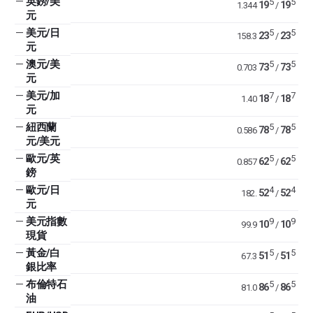
—
英鎊/美
5
5
19
19
1.344
/
元
—
美元/日
5
5
23
23
158.3
/
元
—
澳元/美
5
5
73
73
0.703
/
元
—
美元/加
7
7
18
18
1.40
/
元
—
紐西蘭
5
5
78
78
0.586
/
元/美元
—
歐元/英
5
5
62
62
0.857
/
鎊
—
歐元/日
4
4
52
52
182.
/
元
—
美元指數
9
9
10
10
99.9
/
現貨
—
黃金/白
5
5
51
51
67.3
/
銀比率
—
布倫特石
5
5
86
86
81.0
/
油