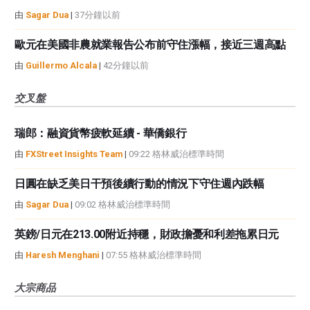
由
Sagar Dua
|
37分鐘以前
歐元在美國非農就業報告公布前守住漲幅，接近三週高點
由
Guillermo Alcala
|
42分鐘以前
交叉盤
瑞郎：融資貨幣疲軟延續 - 華僑銀行
由
FXStreet Insights Team
|
09:22 格林威治標準時間
日圓在缺乏美日干預後續行動的情況下守住週內跌幅
由
Sagar Dua
|
09:02 格林威治標準時間
英鎊/日元在213.00附近持穩，財政擔憂和利差拖累日元
由
Haresh Menghani
|
07:55 格林威治標準時間
大宗商品