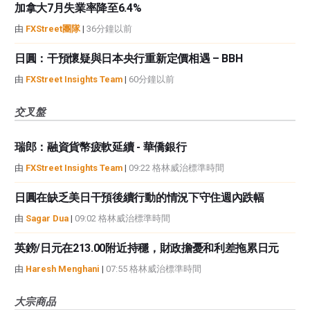
加拿大7月失業率降至6.4%
由
FXStreet團隊
|
36分鐘以前
日圓：干預懷疑與日本央行重新定價相遇 – BBH
由
FXStreet Insights Team
|
60分鐘以前
交叉盤
瑞郎：融資貨幣疲軟延續 - 華僑銀行
由
FXStreet Insights Team
|
09:22 格林威治標準時間
日圓在缺乏美日干預後續行動的情況下守住週內跌幅
由
Sagar Dua
|
09:02 格林威治標準時間
英鎊/日元在213.00附近持穩，財政擔憂和利差拖累日元
由
Haresh Menghani
|
07:55 格林威治標準時間
大宗商品