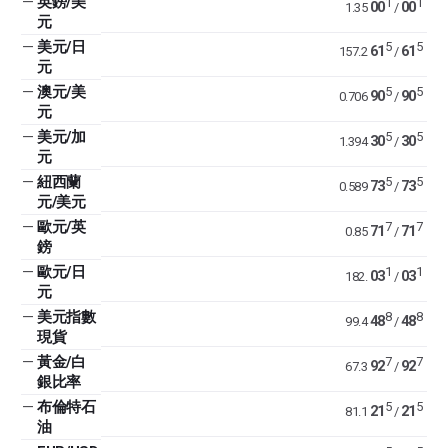
—
英鎊/美
1
1
00
00
1.35
/
元
—
美元/日
5
5
61
61
157.2
/
元
—
澳元/美
5
5
90
90
0.706
/
元
—
美元/加
5
5
30
30
1.394
/
元
—
紐西蘭
5
5
73
73
0.589
/
元/美元
—
歐元/英
7
7
71
71
0.85
/
鎊
—
歐元/日
1
1
03
03
182.
/
元
—
美元指數
8
8
48
48
99.4
/
現貨
—
黃金/白
7
7
92
92
67.3
/
銀比率
—
布倫特石
5
5
21
21
81.1
/
油