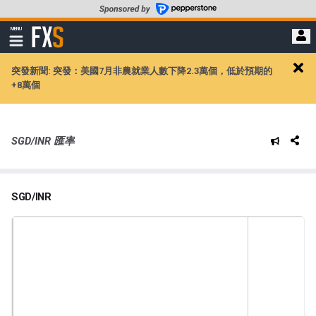
轉
至
FXStreet
MENU
主
顯
示
要
導
內
突發新聞: 突發：美國7月非農就業人數下降2.3萬個，低於預期的
航
Clos
容
+8萬個
alert
SGD/INR 匯率
SGD/INR