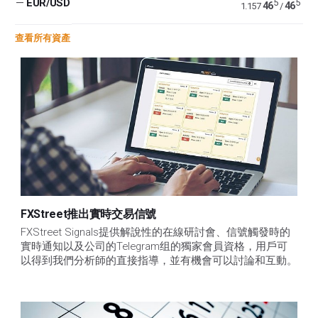
—
EUR/USD
5
5
46
46
1.157
/
查看所有資產
FXStreet推出實時交易信號
FXStreet Signals提供解說性的在線研討會、信號觸發時的
實時通知以及公司的Telegram组的獨家會員資格，用戶可
以得到我們分析師的直接指導，並有機會可以討論和互動。