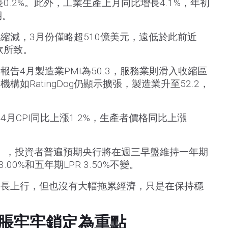
長0.2%。此外，工業生產上月同比增長4.1%，年初
期。
縮減，3月份僅略超510億美元，遠低於此前近
軟所致。
報告4月製造業PMI為50.3，服務業則滑入收縮區
機構如RatingDog仍顯示擴張，製造業升至52.2，
月CPI同比上漲1.2%，生產者價格同比上漲
C），投資者普遍預期央行將在週三早盤維持一年期
00%和五年期LPR 3.50%不變。
增長上行，但也沒有大幅拖累經濟，只是在保持穩
脹牢牢鎖定為重點