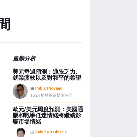
間
最新分析
美元每週預測：通脹乏力、
就業疲軟以及對和平的希望
由
Pablo Piovano
16:24 格林威治標準時間
歐元/美元周度預測：美國通
脹和戰爭低迷情緒將繼續影
響市場情緒
由
Valeria Bednarik