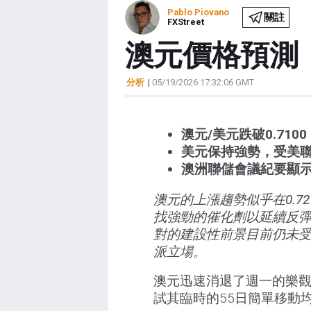
Pablo Piovano
關註
FXStreet
澳元價格預測
分析
|
05/19/2026 17:32:06 GMT
澳元/美元跌破0.71
美元保持強勢，受美
澳洲聯儲會議紀要顯
澳元的上漲趨勢似乎在0.72
找強勁的催化劑以延續反
對的建設性前景目前仍未
派立場。
澳元迅速消退了週一的樂觀情
試其臨時的55日簡單移動