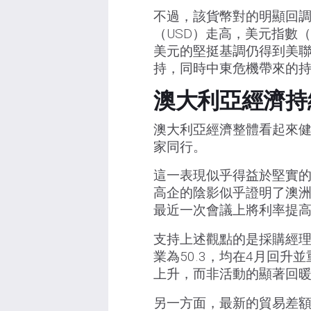
不過，該貨幣對的明顯回
（USD）走高，美元指數（
美元的堅挺基調仍得到美聯
持，同時中東危機帶來的
澳大利亞經濟持
澳大利亞經濟整體看起來健
家同行。
這一表現似乎得益於堅實
高企的陰影似乎證明了澳洲
最近一次會議上將利率提高至
支持上述觀點的是採購經理人
業為50.3，均在4月回
上升，而非活動的顯著回暖
另一方面，最新的貿易差額