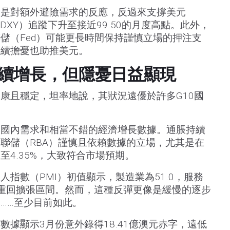
調是對額外避險需求的反應，反過來支撐美元
DXY）追蹤下升至接近99.50的月度高點。此外，
儲（Fed）可能更長時間保持謹慎立場的押注支
持續擔憂也助推美元。
續增長，但隱憂日益顯現
康且穩定，坦率地說，其狀況遠優於許多G10國
的國內需求和相當不錯的經濟增長數據。通脹持續
聯儲（RBA）謹慎且依賴數據的立場，尤其是在
4.35%，大致符合市場預期。
指數（PMI）初值顯示，製造業為51.0，服務
升並重回擴張區間。然而，這種反彈更像是緩慢的逐步
……至少目前如此。
數據顯示3月份意外錄得18.41億澳元赤字，遠低