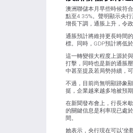
澳洲聯儲本月早些時候符合
點至4.35%。聲明顯示
增長下調，通脹上升，令
通脹預計將維持更長時間的高
標。同時，GDP預計將低
這一轉變很大程度上源於
打擊，同時也是新的通脹
中甚至提及若局勢持續，
不過，目前尚無明顯跡象
挺，企業越來越多地被預
在新聞發布會上，行長米歇爾·布
的關鍵信息是利率現已處
間。
她表示，央行現在可以"坐