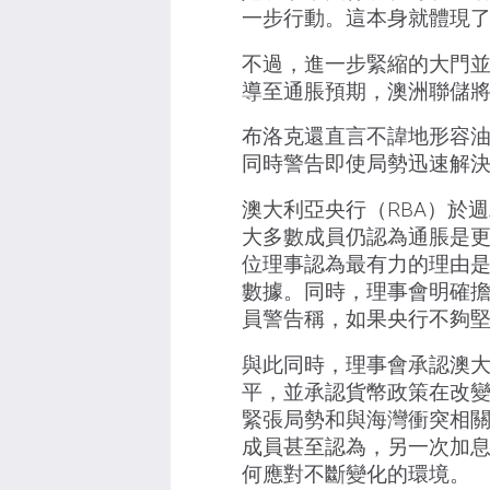
一步行動。這本身就體現
不過，進一步緊縮的大門
導至通脹預期，澳洲聯儲
布洛克還直言不諱地形容油
同時警告即使局勢迅速解
澳大利亞央行（RBA）於
大多數成員仍認為通脹是
位理事認為最有力的理由是
數據。同時，理事會明確
員警告稱，如果央行不夠
與此同時，理事會承認澳
平，並承認貨幣政策在改
緊張局勢和與海灣衝突相
成員甚至認為，另一次加
何應對不斷變化的環境。