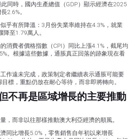
。與此同時，國內生產總值（GDP）顯示經濟在2025
長2.6%。
似乎有所降溫：3月份失業率維持在4.3%，就業
降至1.79萬人。
消費者價格指數（CPI）同比上漲4.1%，截尾均
.5%。根據這些數據，通脹真正回落的跡象現在看
著工作遠未完成，政策制定者繼續表示通脹可能要
回歸目標，重點仍放在耐心等待，而非即將轉向。
但不再是區域增長的主要推動
力量，而非以往那樣推動澳大利亞經濟的順風。
濟同比增長5.0%，零售銷售自年初以來增長