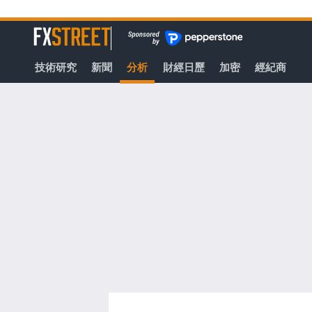
轉
至
FXStreet
主
要
技術研究
新聞
分析
財經日歷
加密
經紀商
內
容