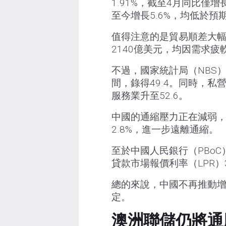
1.91%，截至4月同比僅增
至今增長5.6%，均低於預
值得注意的是貿易順差大幅
2140億美元，均因需求疲
不過，國家統計局（NBS）
間，錄得49.4。同時，私營
服務業升至52.6。
中國的通縮壓力正在減弱，4
2.8%，進一步遠離通縮。
至於中國人民銀行（PBo
貸款市場報價利率（LPR）3.
總的來說，中國不再推動
定。
澳洲聯儲仍將通