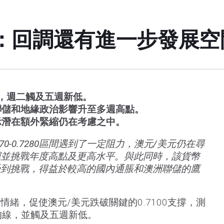
：回調還有進一步發展空
00，週二觸及五週新低。
聯儲和地緣政治影響升至多週高點。
示潛在額外緊縮仍在考慮之中。
70-0.7280區間遇到了一定阻力，澳元/美元仍在尋
彈並挑戰年度高點及更高水平。與此同時，該貨幣
受到挑戰，得益於較高的國內通脹和澳洲聯儲的鷹
緒，促使澳元/美元跌破關鍵的0.7100支撐，測
均線，並觸及五週新低。