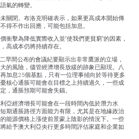
了語氣的轉變。
並未關閉。布洛克明確表示，如果更高成本開始傳
將不得不作出回應，可能包括加息。
價衝擊為降低實際收入並"使我們更貧窮"的因素，
決，高成本仍將持續存在。
週二早間公布的會議紀要顯示出非常鷹派的立場，
更大的風險，儘管經濟增長放緩的跡象已顯現。八
再加息25個基點，只有一位理事傾向於等待更多
擔憂核心通脹可能會在目標之上持續過久，一些成
堅定，通脹預期可能會失錨。
大利亞經濟增長可能會在一段時間內低於潛力水
變短期通脹路徑方面能力有限，尤其是在地緣政治
關的能源價格上漲使前景蒙上陰影的情況下。一些
息將給予澳大利亞央行更多時間評估家庭和企業如