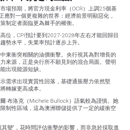
市場預期，將官方現金利率（OCR）上調25個基
央行正應對一個更複雜的世界：經濟前景明顯惡化，
政策制定者面臨更為棘手的權衡。
位，CPI預計要到2027-2028年左右才能回歸目
於趨勢水平，失業率預計逐步上升。
與中東衝突相關的油價衝擊。央行視其為對增長的
壓力來源，正是央行所不願見到的混合局面。聲明
可能出現能源短缺。
顯示需求出現實質性回落，基礎通脹壓力依然堅
期將轉嫁更高成本。
洛克（Michele Bullock）語氣較為謹慎。她
於限制性區域，這為澳洲聯儲提供了一定的緩衝空
觀其變"，花時間評估衝擊的影響，而非急於採取進