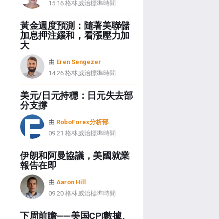
15:16 格林威治標準時間
黃金週度預測：隨著美聯儲
加息押注緩和，看漲壓力加
大
由
Eren Sengezer
14:26 格林威治標準時間
美元/日元持穩：日元失去部
分支撐
由
RoboForex分析部
09:21 格林威治標準時間
伊朗和阿曼協議，美國就業
報告在即
由
Aaron Hill
09:20 格林威治標準時間
下周前瞻——美国CPI數據、