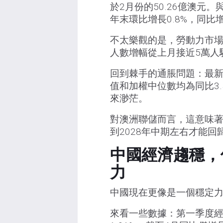
於2月份的50.26億澳元
年末環比增長0.8%，同比增
不太樂觀的是，勞動力市場
人數增幅從上月接近5萬人驟
回到棘手的通脹問題：最新的
值和加權中位數均為同比3
來渺茫。
對澳洲聯儲而言，這意味
到2028年中期左右才能
中國經濟趨穩，
力
中國現在更像是一個穩定
來看一些數據：第一季度經