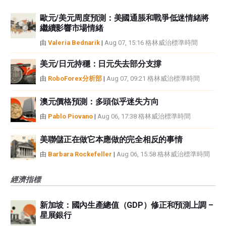
歐元/美元周度預測：美國通脹和戰爭低迷情緒將
繼續影響市場情緒
由
Valeria Bednarik
|
Aug 07, 15:16 格林威治標準時間
美元/日元持穩：日元失去部分支撐
由
RoboForex分析部
|
Aug 07, 09:21 格林威治標準時間
澳元價格預測：多頭似乎迷失方向
由
Pablo Piovano
|
Aug 06, 17:38 格林威治標準時間
美聯儲正在做它本應做的完全相反的事情
由
Barbara Rockefeller
|
Aug 06, 15:58 格林威治標準時間
經濟指標
新加坡：國內生產總值（GDP）修正和預測上調 –
星展銀行