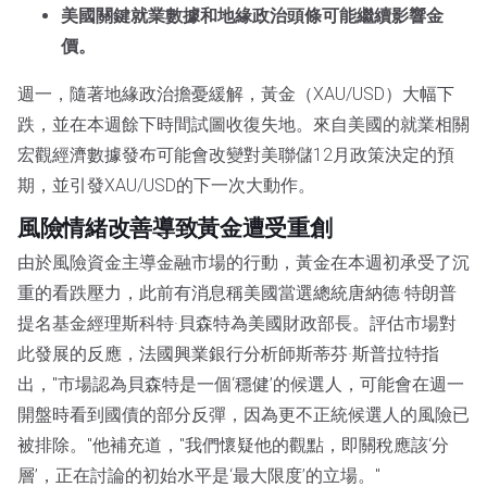
美國關鍵就業數據和地緣政治頭條可能繼續影響金
價。
週一，隨著地緣政治擔憂緩解，黃金（XAU/USD）大幅下
跌，並在本週餘下時間試圖收復失地。來自美國的就業相關
宏觀經濟數據發布可能會改變對美聯儲12月政策決定的預
期，並引發XAU/USD的下一次大動作。
風險情緒改善導致黃金遭受重創
由於風險資金主導金融市場的行動，黃金在本週初承受了沉
重的看跌壓力，此前有消息稱美國當選總統唐納德·特朗普
提名基金經理斯科特·貝森特為美國財政部長。評估市場對
此發展的反應，法國興業銀行分析師斯蒂芬·斯普拉特指
出，"市場認為貝森特是一個‘穩健’的候選人，可能會在週一
開盤時看到國債的部分反彈，因為更不正統候選人的風險已
被排除。"他補充道，"我們懷疑他的觀點，即關稅應該‘分
層’，正在討論的初始水平是‘最大限度’的立場。"