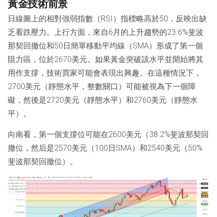
黃金技術前景
日線圖上的相對強弱指數（RSI）指標略高於50，反映出缺
乏看跌壓力。上行方面，來自6月的上升趨勢的23.6%斐波
那契回撤位和50日簡單移動平均線（SMA）形成了第一個
阻力區，位於2670美元。如果黃金突破該水平並開始將其
用作支撐，技術買家可能會表現出興趣。在這種情況下，
2700美元（靜態水平，整數關口）可能被視為下一個障
礙，然後是2720美元（靜態水平）和2760美元（靜態水
平）。
向南看，第一個支撐位可能在2600美元（38.2%斐波那契回
撤位，然后是2570美元（100日SMA）和2540美元（50%
斐波那契回撤位）。