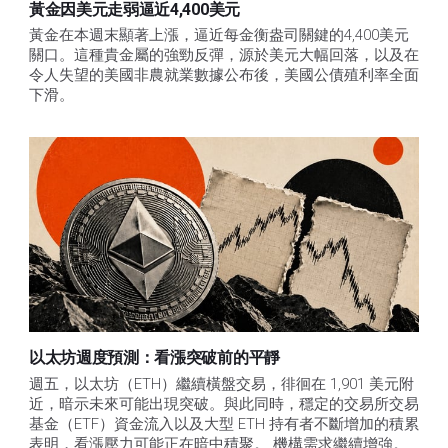
黃金因美元走弱逼近4,400美元
黃金在本週末顯著上漲，逼近每金衡盎司關鍵的4,400美元
關口。這種貴金屬的強勁反彈，源於美元大幅回落，以及在
令人失望的美國非農就業數據公布後，美國公債殖利率全面
下滑。
以太坊週度預測：看漲突破前的平靜
週五，以太坊（ETH）繼續橫盤交易，徘徊在 1,901 美元附
近，暗示未來可能出現突破。與此同時，穩定的交易所交易
基金（ETF）資金流入以及大型 ETH 持有者不斷增加的積累
表明，看漲壓力可能正在暗中積聚。 機構需求繼續增強。