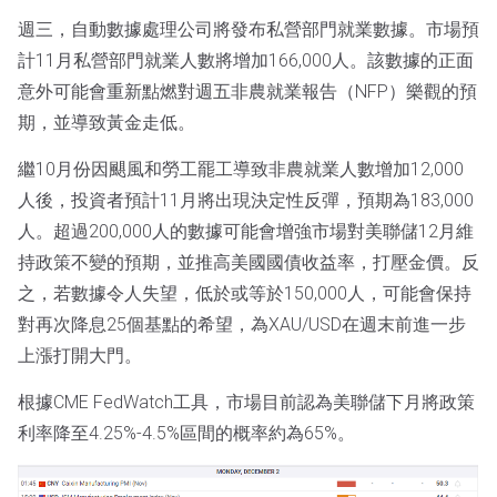
週三，自動數據處理公司將發布私營部門就業數據。市場預
計11月私營部門就業人數將增加166,000人。該數據的正面
意外可能會重新點燃對週五非農就業報告（NFP）樂觀的預
期，並導致黃金走低。
繼10月份因颶風和勞工罷工導致非農就業人數增加12,000
人後，投資者預計11月將出現決定性反彈，預期為183,000
人。超過200,000人的數據可能會增強市場對美聯儲12月維
持政策不變的預期，並推高美國國債收益率，打壓金價。反
之，若數據令人失望，低於或等於150,000人，可能會保持
對再次降息25個基點的希望，為XAU/USD在週末前進一步
上漲打開大門。
根據CME FedWatch工具，市場目前認為美聯儲下月將政策
利率降至4.25%-4.5%區間的概率約為65%。