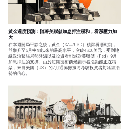
黃金週度預測：隨著美聯儲加息押注緩和，看漲壓力加
大
在本週開局平靜之後，黃金（XAU/USD）積聚看漲動能，
並攀升至6月中旬以來的最高水平，突破4300美元，受到地
緣政治緊張局勢降溫以及投資者削減對美聯儲（Fed）9月
加息押注的支撐。由於短期技術前景顯示看漲動能正在積
聚，來自美國（US）的7月通膨數據將考驗投資者對延續漲
勢的信心。 