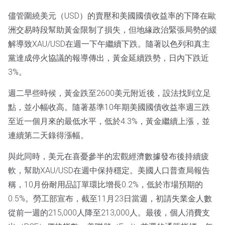
儘管圍繞美元（USD）的賣壓和美國國債收益率的下降在歐
洲交易時段幫助黃金限制了損失，但地緣政治緊張局勢的緩
解導致XAU/USD在週一下午繼續下跌。隨著以色列和真主
黨達成停火協議的報導傳出，黃金延續跌勢，日內下跌近
3%。
週二早些時候，黃金跌至2600美元附近後，設法找到立足
點，並小幅收高。隨著基準10年期美國國債收益率週三跌
至近一個月來的最低水平，低於4.3%，黃金繼續上漲，並
連續第二天錄得漲幅。
與此同時，美元在喜憂參半的宏觀經濟數據發布後持續疲
軟，幫助XAU/USD在週中保持穩定。美國人口普查局報告
稱，10月份耐用品訂單環比增長0.2%，低於市場預期的
0.5%。勞工部宣布，截至11月23日當週，初請失業金人數
從前一週的215,000人降至213,000人。最後，個人消費支