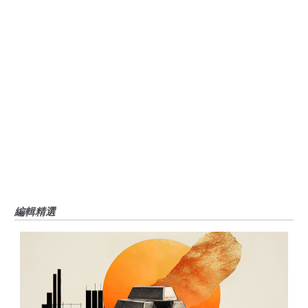
風險、損失和成本，包括本金的全部損失，均由您負責。本文僅代表作者個人
觀點，並不代表FXStreet或其廣告商的官方政策或立場。作者不對本頁連結的
資訊負責。
如果文章正文中沒有明確提到，在撰寫本文時，作者在本文中提到的任何股票
中都沒有頭寸，也沒有與文中提到的任何公司有業務關係。除了FXStreet，作
者沒有收到撰寫這篇文章的報酬。
FXStreet和作者不提供個性化的建議。作者對該資訊的準確性、完整性或適用
性不作任何陳述。FXStreet和作者將不承擔任何錯誤，遺漏或任何損失，傷害
或損害由此資訊及其顯示或使用引起的。錯誤和遺漏除外。本文作者和
FXStreet並非註冊投資顧問，本文內容無意提供任何投資建議。
編輯精選