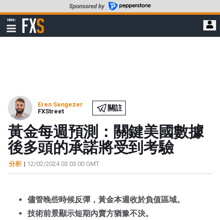
轉
至
FXStreet
MENU
主
顯
示
要
導
內
航
容
Eren Sengezer
關註
FXStreet
黃金每週預測：關鍵美國數據
後多頭的承諾將受到考驗
分析
|
12/02/2024 03:03:00 GMT
儘管晚些時候反彈，黃金本週收於負值區域。
技術前景顯示短期內賣方猶豫不決。