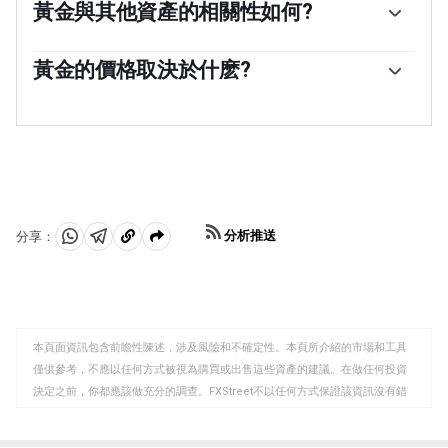
貨幣，各國央行傾向於使儲備多樣化，並購買黃金，以提
黃金與其他資產的相關性如何?
高人們對經濟和貨幣實力的看法。高黃金儲備可以成為一
黃金與美元和美國國債呈負相關，兩者都是主要的儲備資
個國家償付能力的信任來源。根據世界黃金協會的數據，
產和避險資產。當美元貶值時，黃金往往會上漲，使投資
黃金的價格取決於什麽?
各國央行在2022年增加了1136噸黃金儲備，價值約700億
者和央行能夠在動蕩時期實現資產多元化。黃金與風險資
美元。這是有記錄以來最高的年度購買量。中國、印度和
由於各種各樣的因素，價格可能會變動。地緣政治不穩定
產也呈負相關。股市的反彈往往會壓低金價，而風險較高
土耳其等新興經濟體的央行正在迅速增加黃金儲備。
或對深度衰退的擔憂可能會迅速推高黃金價格，因其避險
的市場的拋售往往有利於黃金。
地位。作為一種低收益資產，黃金往往會隨著利率下降而
上漲，而較高的資金成本通常會拖累黃金。盡管如此，由
於資產以美元(XAU/USD)定價，大多數走勢取決於美元
(USD)的表現。強勢美元傾向於控製金價，而弱勢美元則
可能推高金價。
分析推送
分享：
分
分
複
享
享
製
至
至
到
WhatsApp
Telegram
剪
本頁面資訊包含前瞻性陳述，涉及風險和不確定性。本頁所介紹的市場和工具
貼
僅供參考，不應以任何方式被視為購買或出售這些資產的建議。在做任何投資
板
決定之前，你都應該做充分的調查。FXStreet不以任何方式保證該資訊沒有錯
誤、錯誤或重大錯報。它也不保證這些資料是及時的。在公開市場投資涉及很
大的風險，包括損失全部或部分投資，以及精神上的痛苦。所有與投資有關的