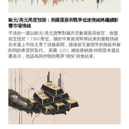
歐元/美元周度預測：美國通脹和戰爭低迷情緒將繼續影
響市場情緒
平淡的一週以歐元/美元貨幣對飆升至數週新高收官，收盤
前交投於 1.1560 附近。關於中東衝突即將結束的樂觀情緒
在本週上半段主導了頭條新聞，隨後卻又被慣常的拖延和被
削弱的希望所取代。 美國（US）總統唐納德-特朗普本週反
覆表示，他認為與伊朗的戰爭"很快"就會結束。