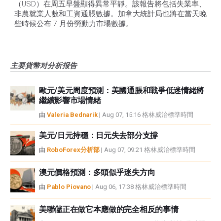
（USD）在周五早盤顯得異常平靜。該報告將包括失業率、
非農就業人數和工資通脹數據。加拿大統計局也將在當天晚
些時候公布 7 月份勞動力市場數據。
主要貨幣对分析报告
歐元/美元周度預測：美國通脹和戰爭低迷情緒將
繼續影響市場情緒
由
Valeria Bednarik
|
Aug 07, 15:16 格林威治標準時間
美元/日元持穩：日元失去部分支撐
由
RoboForex分析部
|
Aug 07, 09:21 格林威治標準時間
澳元價格預測：多頭似乎迷失方向
由
Pablo Piovano
|
Aug 06, 17:38 格林威治標準時間
美聯儲正在做它本應做的完全相反的事情