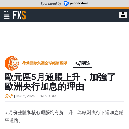
轉
至
FXStreet
MENU
主
顯
示
要
導
內
航
容
關註
荷蘭國際集團全球經濟團隊
歐元區5月通脹上升，加強了
歐洲央行加息的理由
分析
|
06/02/2026 13:41:29 GMT
5 月份整體和核心通脹均有所上升，為歐洲央行下週加息鋪
平道路。