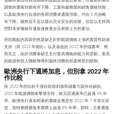
運輸和食品等其他價格的連鎖反應難以避免，但最新的基於
調查的通脹預期有所下降。工業和服務業的銷售價格預期，
以及歐洲央行自身的長期消費者通脹預期，均在 5 月份略
有下降。雖然這不足以發出完全安全的信號，但足以支持我
們對未來幾個月通脹僅會逐步且有限上升的看法。
持此觀點的原因仍然是缺乏針對能源價格上漲的實質性財政
支持（與 2022 年相比）以及遠低於 2022 年的儲蓄率。簡
而言之，由於消費者缺乏支付更高價格的能力和意願，更高
的能源和投入價格傳導到最終消費的程度將受到限制。
歐洲央行下週將加息，但別拿 2022 年
作比較
與 2022 年的比較不僅在財政刺激和儲蓄方面存在缺陷。
2022 年能源價格衝擊發生時，歐元區通脹率已超過 4% 年
率。歐洲央行臭名昭著的遲緩反應是在 2022 年 7 月首次加
息，當時整體通脹率實際上超過 8% 年率。那時，主要通脹