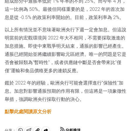
組成部分中通脹率低於 1% 年率的不到 25%。而今年 4 月，
這一比例為 50%。最後但同樣重要的是，2022 年的首次加
息是從 -0.5% 的政策利率開始的。目前，政策利率為 2%。
以上所有情況並不意味著歐洲央行下週一定會加息。但這說
明當前的宏觀環境與 2022 年大不相同，不需要採取激進的
加息措施。即使中東戰爭明天結束，通脹的影響已經產生。
通脹已經開始並將繼續影響歐元區經濟。唯一的問題是它是
否會被歸類為"暫時性"，或者供應鏈中斷是否會帶來比"僅
僅"運輸和食品價格更多的連鎖反應。
鑑於 2022 年的經驗，歐洲央行可能會選擇進行"保險性"加
息。加息對影響通脹預期的作用有限，但這將是一項象徵性
舉措，強調歐洲央行採取行動的決心。
點擊此處閱讀原文分析
分析推送
分享：