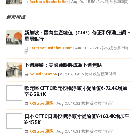
由
Barbara Rockefeller
|
Aug 06, 15:58 格林威治標準時間
經濟指標
新加坡：國內生產總值（GDP）修正和預測上調 –
星展銀行
由
FXStreet Insights Team
|
Aug 07, 20:28 格林威治標準時
間
下週展望：美國通膨將成為下週焦點
由
Agustin Wazne
|
Aug 07, 19:35 格林威治標準時間
歐元區 CFTC歐元投機淨頭寸從前值€-72.4K增加
至€-58.1K
由
FXStreet團隊
|
Aug 07, 19:32 格林威治標準時間
日本 CFTC日圓投機淨頭寸從前值¥-163.4K增加至
¥-45.5K
由
FXStreet團隊
|
Aug 07, 19:31 格林威治標準時間