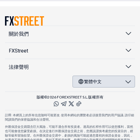
關於我們
FXStreet
法律聲明
繁體中文
版權©2026 FOREXSTREET S.L.版權所有
註釋: 本網頁上的所有信息隨時可能更改. 使用本網站的瀏覽者必須接受我們的用戶協議. 請仔細
閱讀我們的保密協議和合法聲明。
外匯保證金交易隱含巨大風險，可能不適合所有投資者。過高的杠桿作用可以使您獲利，當然
也可能會使您蒙受虧損。在決定進行外匯保證金交易之前，您應該謹慎考慮您的投資目的，經
驗等級和冒險欲望。在外匯保證金交易中，虧損的風險可能超過您最初的保證金資金，因此，
如果您不能承擔資金的損失，最好不要投資外匯。您應該明白與外匯交易相關聯的所有風險，