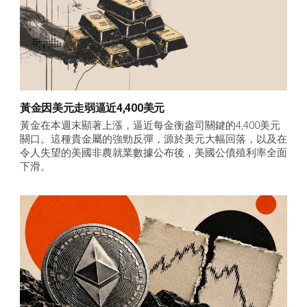
黃金因美元走弱逼近4,400美元
黃金在本週末顯著上漲，逼近每金衡盎司關鍵的4,400美元
關口。這種貴金屬的強勁反彈，源於美元大幅回落，以及在
令人失望的美國非農就業數據公布後，美國公債殖利率全面
下滑。