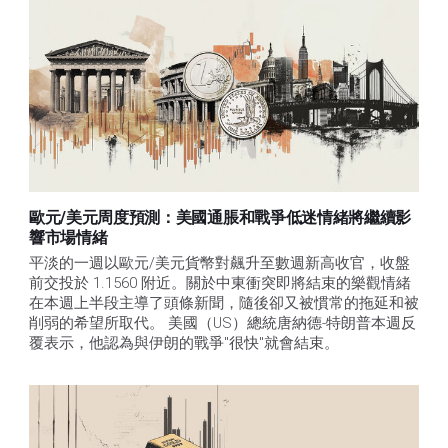
歐元/美元周度預測：美國通脹和戰爭低迷情緒將繼續影
響市場情緒
平淡的一週以歐元/美元貨幣對飆升至數週新高收官，收盤
前交投於 1.1560 附近。關於中東衝突即將結束的樂觀情緒
在本週上半段主導了頭條新聞，隨後卻又被慣常的拖延和被
削弱的希望所取代。 美國（US）總統唐納德-特朗普本週反
覆表示，他認為與伊朗的戰爭"很快"就會結束。