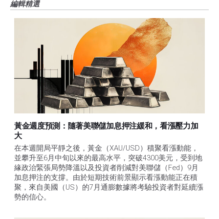
編輯精選
黃金週度預測：隨著美聯儲加息押注緩和，看漲壓力加
大
在本週開局平靜之後，黃金（XAU/USD）積聚看漲動能，
並攀升至6月中旬以來的最高水平，突破4300美元，受到地
緣政治緊張局勢降溫以及投資者削減對美聯儲（Fed）9月
加息押注的支撐。由於短期技術前景顯示看漲動能正在積
聚，來自美國（US）的7月通膨數據將考驗投資者對延續漲
勢的信心。 