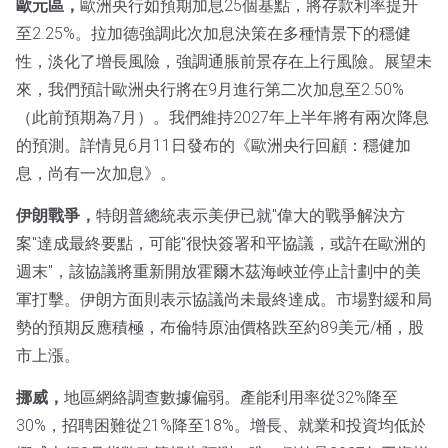
歐元區，
歐洲央行如預期加息25個基點，將存款利率提升
至2.25%。拉加德強調此次加息決策在多種情景下的穩健
性，淡化了增長風險，強調通脹前景存在上行風險。展望未
來，我們預計歐洲央行將在9月進行第二次加息至2.50%
（此前預期為7月）。我們維持2027年上半年將有兩次降息
的預測。詳情見6月11日發布的《歐洲央行回顧：穩健加
息，尚有一次加息》。
伊朗戰爭，
特朗普總統表示美伊已就"偉大的戰爭解決方
案"達成最終要點，可能"很快簽署和平協議，或許在歐洲的
週末"，該協議將重新開放霍爾木茲海峽並停止計劃中的美
軍打擊。伊朗方面則表示協議尚未最終達成。市場對緩和局
勢的預期反應積極，布倫特原油價格跌至約89美元/桶，股
市上漲。
挪威，
地區網絡調查數據偏弱。產能利用率從32%降至
30%，招聘困難從21%降至18%。增長、就業和投資均低於