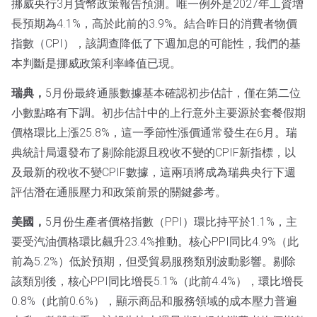
挪威央行3月貨幣政策報告預測。唯一例外是2027年工資增
長預期為4.1%，高於此前的3.9%。結合昨日的消費者物價
指數（CPI），該調查降低了下週加息的可能性，我們的基
本判斷是挪威政策利率峰值已現。
瑞典，
5月份最終通脹數據基本確認初步估計，僅在第二位
小數點略有下調。初步估計中的上行意外主要源於套餐假期
價格環比上漲25.8%，這一季節性漲價通常發生在6月。瑞
典統計局還發布了剔除能源且稅收不變的CPIF新指標，以
及最新的稅收不變CPIF數據，這兩項將成為瑞典央行下週
評估潛在通脹壓力和政策前景的關鍵參考。
美國，
5月份生產者價格指數（PPI）環比持平於1.1%，主
要受汽油價格環比飆升23.4%推動。核心PPI同比4.9%（此
前為5.2%）低於預期，但受貿易服務類別波動影響。剔除
該類別後，核心PPI同比增長5.1%（此前4.4%），環比增長
0.8%（此前0.6%），顯示商品和服務領域的成本壓力普遍