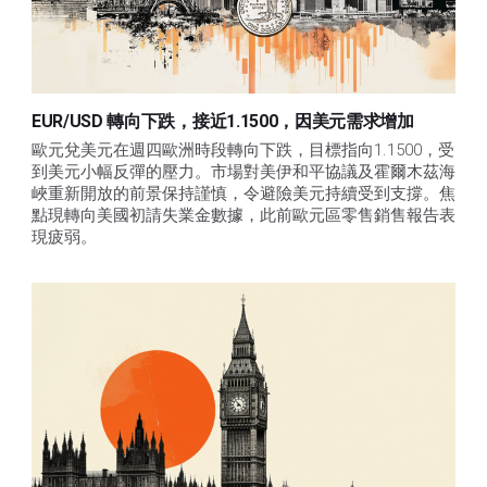
EUR/USD 轉向下跌，接近1.1500，因美元需求增加
歐元兌美元在週四歐洲時段轉向下跌，目標指向1.1500，受
到美元小幅反彈的壓力。市場對美伊和平協議及霍爾木茲海
峽重新開放的前景保持謹慎，令避險美元持續受到支撐。焦
點現轉向美國初請失業金數據，此前歐元區零售銷售報告表
現疲弱。