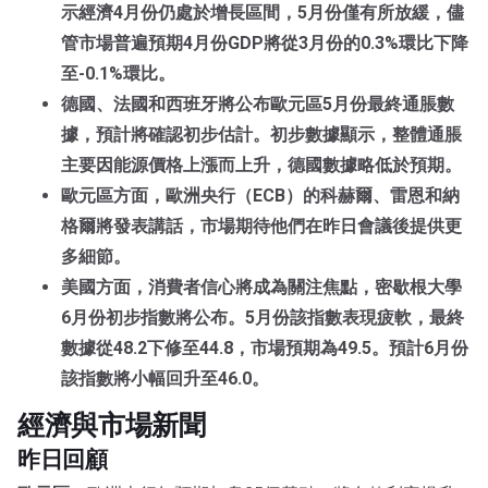
示經濟4月份仍處於增長區間，5月份僅有所放緩，儘
管市場普遍預期4月份GDP將從3月份的0.3%環比下降
至-0.1%環比。
德國、法國和西班牙將公布歐元區5月份最終通脹數
據，預計將確認初步估計。初步數據顯示，整體通脹
主要因能源價格上漲而上升，德國數據略低於預期。
歐元區方面，歐洲央行（ECB）的科赫爾、雷恩和納
格爾將發表講話，市場期待他們在昨日會議後提供更
多細節。
美國方面，消費者信心將成為關注焦點，密歇根大學
6月份初步指數將公布。5月份該指數表現疲軟，最終
數據從48.2下修至44.8，市場預期為49.5。預計6月份
該指數將小幅回升至46.0。
經濟與市場新聞
昨日回顧