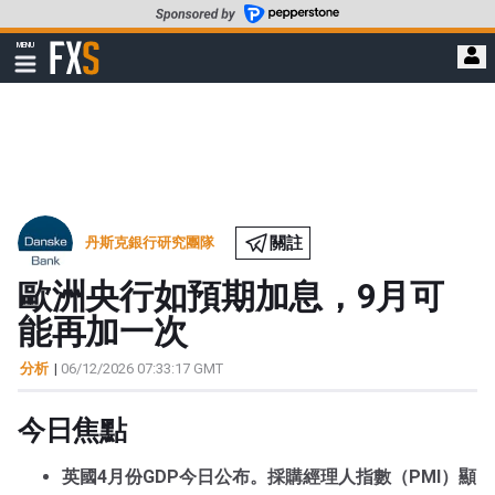
轉
至
FXStreet
MENU
主
顯
示
要
導
內
航
容
關註
丹斯克銀行研究團隊
歐洲央行如預期加息，9月可
能再加一次
分析
|
06/12/2026 07:33:17 GMT
今日焦點
英國4月份GDP今日公布。採購經理人指數（PMI）顯