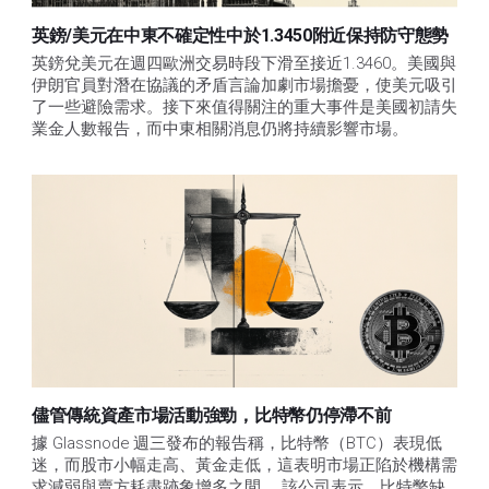
英鎊/美元在中東不確定性中於1.3450附近保持防守態勢
英鎊兌美元在週四歐洲交易時段下滑至接近1.3460。美國與
伊朗官員對潛在協議的矛盾言論加劇市場擔憂，使美元吸引
了一些避險需求。接下來值得關注的重大事件是美國初請失
業金人數報告，而中東相關消息仍將持續影響市場。
儘管傳統資產市場活動強勁，比特幣仍停滯不前
據 Glassnode 週三發布的報告稱，比特幣（BTC）表現低
迷，而股市小幅走高、黃金走低，這表明市場正陷於機構需
求減弱與賣方耗盡跡象增多之間。 該公司表示，比特幣缺