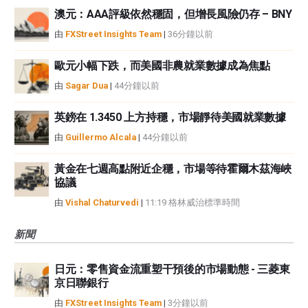
澳元：AAA評級依然穩固，但增長風險仍存 – BNY
由
FXStreet Insights Team
|
36分鐘以前
歐元小幅下跌，而美國非農就業數據成為焦點
由
Sagar Dua
|
44分鐘以前
英鎊在 1.3450 上方持穩，市場靜待美國就業數據
由
Guillermo Alcala
|
44分鐘以前
黃金在七週高點附近企穩，市場等待霍爾木茲海峽
協議
由
Vishal Chaturvedi
|
11:19 格林威治標準時間
新聞
日元：零售資金流重塑干預後的市場動態 - 三菱東
京日聯銀行
由
FXStreet Insights Team
|
3分鐘以前