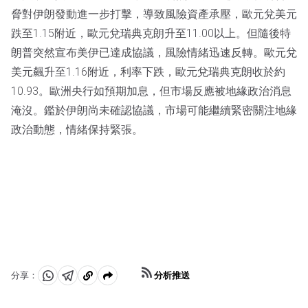
脅對伊朗發動進一步打擊，導致風險資產承壓，歐元兌美元
跌至1.15附近，歐元兌瑞典克朗升至11.00以上。但隨後特
朗普突然宣布美伊已達成協議，風險情緒迅速反轉。歐元兌
美元飆升至1.16附近，利率下跌，歐元兌瑞典克朗收於約
10.93。歐洲央行如預期加息，但市場反應被地緣政治消息
淹沒。鑑於伊朗尚未確認協議，市場可能繼續緊密關注地緣
政治動態，情緒保持緊張。
分析推送
分享：
分
分
複
享
享
製