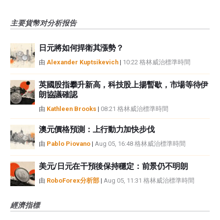
主要貨幣对分析报告
日元將如何捍衛其漲勢？
由
Alexander Kuptsikevich
|
10:22 格林威治標準時間
英國股指攀升新高，科技股上揚暫歇，市場等待伊
朗協議確認
由
Kathleen Brooks
|
08:21 格林威治標準時間
澳元價格預測：上行動力加快步伐
由
Pablo Piovano
|
Aug 05, 16:48 格林威治標準時間
美元/日元在干預後保持穩定：前景仍不明朗
由
RoboForex分析部
|
Aug 05, 11:31 格林威治標準時間
經濟指標