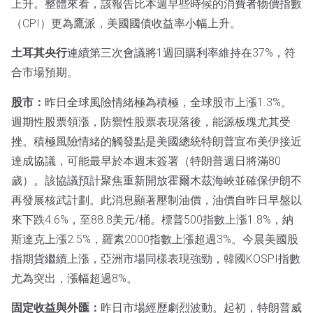
上升。整體來看，該報告比本週早些時候的消費者物價指數
（CPI）更為鷹派，美國國債收益率小幅上升。
土耳其央行
連續第三次會議將1週回購利率維持在37%，符
合市場預期。
股市：
昨日全球風險情緒極為積極，全球股市上漲1.3%。
週期性股票領漲，防禦性股票表現落後，能源板塊尤其受
挫。積極風險情緒的觸發點是美國總統特朗普宣布美伊接近
達成協議，可能最早於本週末簽署（特朗普週日將滿80
歲）。該協議預計聚焦重新開放霍爾木茲海峽並確保伊朗不
再發展核武計劃。此消息顯著壓制油價，油價自昨日早盤以
來下跌4.6%，至88.8美元/桶。標普500指數上漲1.8%，納
斯達克上漲2.5%，羅素2000指數上漲超過3%。今晨美國股
指期貨繼續上漲，亞洲市場同樣表現強勁，韓國KOSPI指數
尤為突出，漲幅超過8%。
固定收益與外匯：
昨日市場經歷劇烈波動。起初，特朗普威