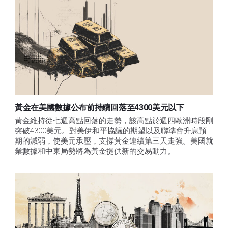
黃金在美國數據公布前持續回落至4300美元以下
黃金維持從七週高點回落的走勢，該高點於週四歐洲時段剛
突破4300美元。對美伊和平協議的期望以及聯準會升息預
期的減弱，使美元承壓，支撐黃金連續第三天走強。美國就
業數據和中東局勢將為黃金提供新的交易動力。