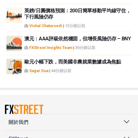
英鎊/日圓價格預測：200日簡單移動平均線守住，
下行風險仍存
由
Vishal Chaturvedi
|
12分鐘以前
澳元：AAA評級依然穩固，但增長風險仍存 – BNY
由
FXStreet Insights Team
|
36分鐘以前
歐元小幅下跌，而美國非農就業數據成為焦點
由
Sagar Dua
|
44分鐘以前
關於我們