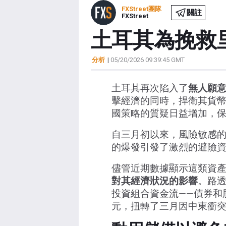
FXStreet團隊
關註
FXStreet
土耳其為挽救
分析
|
05/20/2026 09:39:45 GMT
土耳其再次陷入了
無人願
擊經濟的同時，捍衛其貨
國策略的質疑日益增加，
自三月初以來，風險敏感
的爆發引發了激烈的避險
儘管近期數據顯示這類資
對其經濟狀況的影響
。路透
投資組合資金流——債券和
元，扭轉了三月因中東衝突