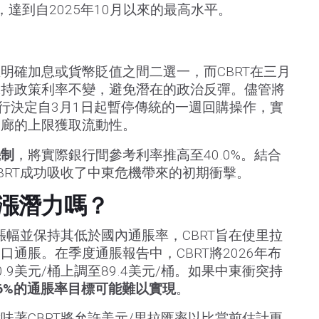
達到自2025年10月以來的最高水平。
明確加息或貨幣貶值之間二選一，而CBRT在三月
保持政策利率不變，避免潛在的政治反彈。儘管將
銀行決定自3月1日起暫停傳統的一週回購操作，實
走廊的上限獲取流動性。
機制
，將實際銀行間參考利率推高至40.0%。結合
BRT成功吸收了中東危機帶來的初期衝擊。
漲潛力嗎？
漲幅並保持其低於國內通脹率，CBRT旨在使里拉
通脹。在季度通脹報告中，CBRT將2026年布
.9美元/桶上調至89.4美元/桶。如果中東衝突持
6%的通脹率目標可能難以實現
。
味著CBRT將允許美元/里拉匯率以比當前估計更