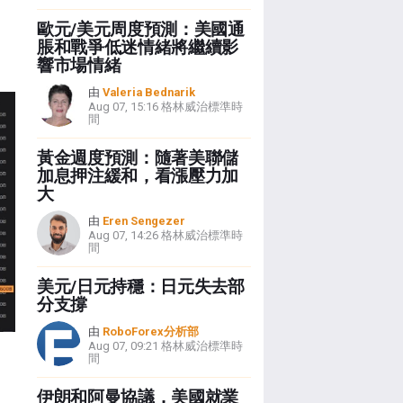
歐元/美元周度預測：美國通
脹和戰爭低迷情緒將繼續影
響市場情緒
由
Valeria Bednarik
Aug 07, 15:16 格林威治標準時
間
黃金週度預測：隨著美聯儲
加息押注緩和，看漲壓力加
大
由
Eren Sengezer
Aug 07, 14:26 格林威治標準時
間
美元/日元持穩：日元失去部
分支撐
由
RoboForex分析部
Aug 07, 09:21 格林威治標準時
間
伊朗和阿曼協議，美國就業