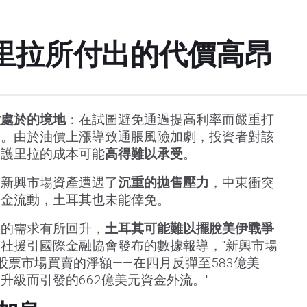
里拉所付出的代價高昂
意處於的境地
：在試圖避免通過提高利率而嚴重打
幣。由於油價上漲導致通脹風險加劇，投資者對該
保護里拉的成本可能
高得難以承受
。
的新興市場資產遭遇了
沉重的拋售壓力
，中東衝突
資金流動，土耳其也未能倖免。
產的需求有所回升，
土耳其可能難以擺脫美伊戰爭
社援引國際金融協會發布的數據報導，"新興市場
股票市場買賣的淨額——在四月反彈至583億美
升級而引發的662億美元資金外流。"