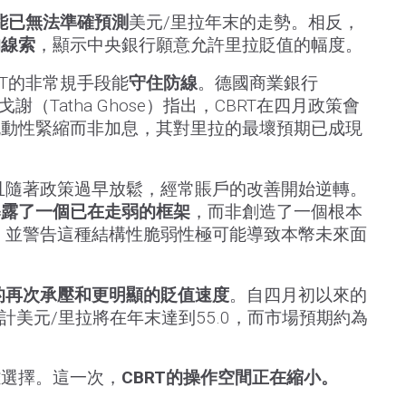
能已無法準確預測
美元/里拉年末的走勢。相反，
的線索
，顯示中央銀行願意允許里拉貶值的幅度。
RT的非常規手段能
守住防線
。德國商業銀行
·戈謝（Tatha Ghose）指出，CBRT在四月政策會
流動性緊縮而非加息，其對里拉的最壞預期已成現
且隨著政策過早放鬆，經常賬戶的改善開始逆轉。
暴露了一個已在走弱的框架
，而非創造了一個根本
，並警告這種結構性脆弱性極可能導致本幣未來面
的再次承壓和更明顯的貶值速度
。自四月初以來的
計美元/里拉將在年末達到55.0，而市場預期約為
難選擇。這一次，
CBRT的操作空間正在縮小。