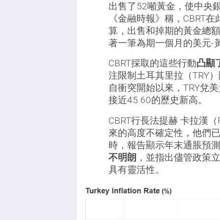
出售了52噸黃金，使中央
《金融時報》稱，CBRT在
算，出售和掉期的黃金總額
著一筆為期一個月的美元-黃
CBRT採取的這些行動
凸顯
注限制土耳其里拉（TRY
自衝突開始以來，TRY兌美
接近45.60的歷史新高。
CBRT行長法提赫·卡拉漢（F
來的高度不確定性，他們
時，報告顯示年末通脹預測
不明朗
，並指出儘管政策
具有靈活性。