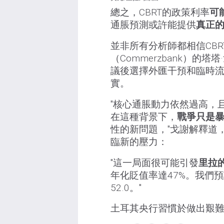
總之，CBRT的政策利率
可
通脹預測或許能提供
真正
並非所有分析師都相信CB
（Commerzbank）的塔塔
議後選擇外匯干預和臨時
實。
"核心通脹動力依然過高，
在這種背景下，
戰爭只是
性的新問題，"戈謝解釋道
臨新的壓力：
"這一局面很可能引發
里拉
年化貶值率達47%。我們預
52.0。"
土耳其央行習慣於做出艱