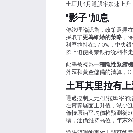
土耳其4月通脹率加速上升，
"影子"加息
傳統理論認為，政策選擇在
採取了
更為細緻的策略
，
利率維持在37.0%，中央
際上迫使商業銀行從利率
此舉被視為
一種隱性緊縮
外匯和黃金儲備的清算，C
土耳其里拉有上
通過控制美元/里拉匯率的
在實際層面上升值，減少進口
倫特原油平均價格預測從60
續，油價維持高位，
年末2
通脹預測的再次上調可能意