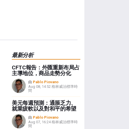
最新分析
CFTC報告：外匯重新布局占
主導地位，商品走勢分化
由
Pablo Piovano
Aug 08, 14:52 格林威治標準時
間
美元每週預測：通脹乏力、
就業疲軟以及對和平的希望
由
Pablo Piovano
Aug 07, 16:24 格林威治標準時
間