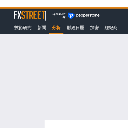
轉
至
FXStreet
主
要
技術研究
新聞
分析
財經日歷
加密
經紀商
內
容