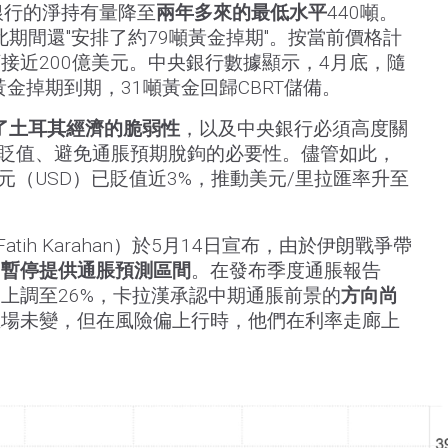
銀行的淨持有量降至
兩年多來的最低水平
440噸。
此期間還"安排了約79噸黃金掉期"。按當前價格計
接近200億美元。中央銀行數據顯示，4月底，隨
金掉期到期，31噸黃金回歸CBRT儲備。
了土耳其經濟的脆弱性
，以及中央銀行必須高度關
）貶值、避免通脹預期脫鉤的必要性。儘管如此，
元（USD）已貶值近3%，推動美元/里拉匯率升至
atih Karahan）於5月14日宣布，由於伊朗戰爭帶
已
暫停提供通脹預測區間
。在發布季度通脹報告
上調至26%，卡拉漢承認中期通脹前景的
方向尚
立場未變，但在風險偏上行時，他們在利率走廊上