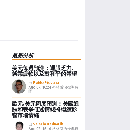
最新分析
美元每週預測：通脹乏力、
就業疲軟以及對和平的希望
由
Pablo Piovano
Aug 07, 16:24 格林威治標準時
間
歐元/美元周度預測：美國通
脹和戰爭低迷情緒將繼續影
響市場情緒
由
Valeria Bednarik
Aug 07, 15:16 格林威治標準時