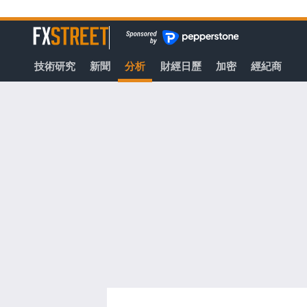
轉
至
FXStreet
主
要
技術研究
新聞
分析
財經日歷
加密
經紀商
內
容