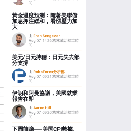
間
黃金週度預測：隨著美聯儲
加息押注緩和，看漲壓力加
大
由
Eren Sengezer
Aug 07, 14:26 格林威治標準時
間
美元/日元持穩：日元失去部
分支撐
由
RoboForex分析部
Aug 07, 09:21 格林威治標準時
間
伊朗和阿曼協議，美國就業
報告在即
由
Aaron Hill
Aug 07, 09:20 格林威治標準時
間
下周前瞻——美国CPI數據、