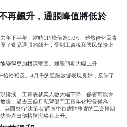
不再飆升，通脹峰值將低於
年下半年，當時CPI峰值為3.8%。雖然催化因素
經歷了食品通脹的飆升，受到工資稅和國民保險上
可能變得更加根深蒂固。通脹預期大幅上升。
—恰恰相反。4月份的通脹數據表現良好，反映了
表現慘淡。工資表就業人數大幅下降，儘管可能會
劇放緩；過去三個月私營部門工資年化增長僅為
的8%。英國央行"決策者"調查中首席財務官的工資預期
，儘管產出價格預測略有上升。