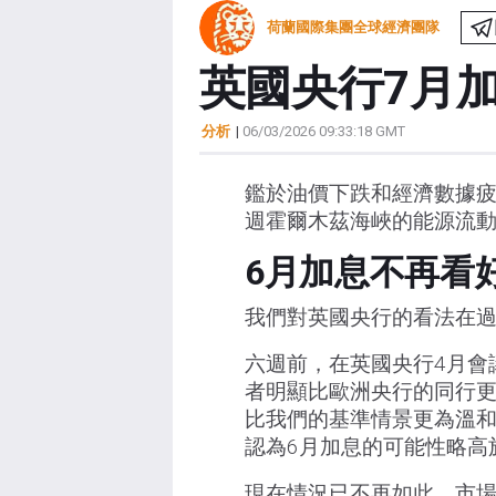
荷蘭國際集團全球經濟團隊
英國央行7月
分析
|
06/03/2026 09:33:18 GMT
鑑於油價下跌和經濟數據疲
週霍爾木茲海峽的能源流動
6月加息不再看
我們對英國央行的看法在
六週前，在英國央行4月會
者明顯比歐洲央行的同行
比我們的基準情景更為溫
認為6月加息的可能性略高
現在情況已不再如此。市