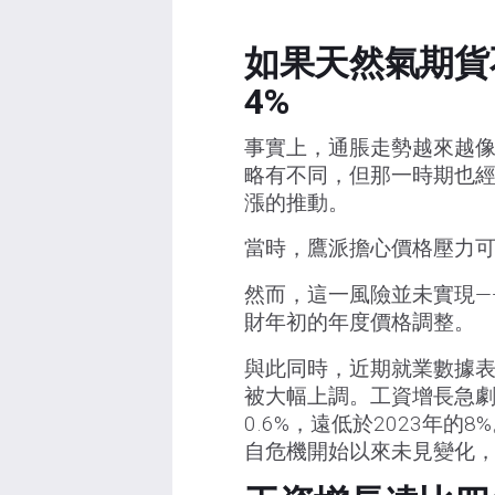
如果天然氣期貨
4%
事實上，通脹走勢越來越像去
略有不同，但那一時期也
漲的推動。
當時，鷹派擔心價格壓力
然而，這一風險並未實現—
財年初的年度價格調整。
與此同時，近期就業數據
被大幅上調。工資增長急
0.6%，遠低於2023年
自危機開始以來未見變化