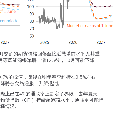
個月交割的期貨價格回落至接近戰爭前水平尤其重
月家庭能源帳單將上漲12%後，10月可能下降
.7%的峰值，隨後在明年春季維持在3.5%左右——
下降將被食品通脹上升所抵消。
際上已在4%的通脹率上劃定了界限。去年夏天，
物價指數（CPI）持續超過該水平，通脹更可能持
這種情況。