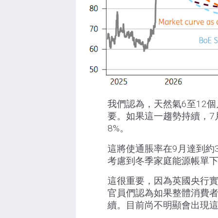
我們認為，天然氣6至12
要。如果這一趨勢持續，7
8%。
這將使通脹率在9月達到約3
考慮到冬季家庭能源帳單
這很重要，因為英國央行實
官員們認為如果整體消費者
續。目前尚不明顯會出現