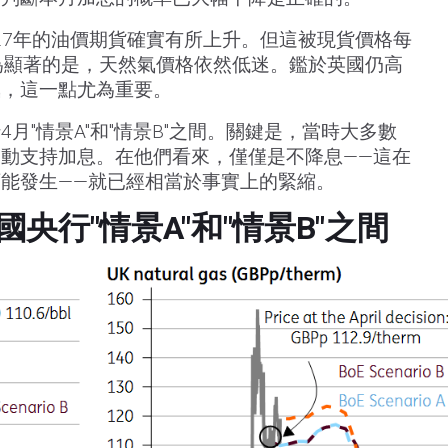
027年的油價期貨確實有所上升。但這被現貨價格每
為顯著的是，天然氣價格依然低迷。鑑於英國仍高
氣，這一點尤為重要。
月"情景A"和"情景B"之間。關鍵是，當時大多數
動支持加息。在他們看來，僅僅是不降息——這在
能發生——就已經相當於事實上的緊縮。
央行"情景A"和"情景B"之間