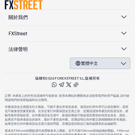
關於我們
FXStreet
法律聲明
繁體中文
版權©2026 FOREXSTREET S.L.版權所有
註釋: 本網頁上的所有信息隨時可能更改. 使用本網站的瀏覽者必須接受我們的用戶協議. 請仔細
閱讀我們的保密協議和合法聲明。
外匯保證金交易隱含巨大風險，可能不適合所有投資者。過高的杠桿作用可以使您獲利，當然
也可能會使您蒙受虧損。在決定進行外匯保證金交易之前，您應該謹慎考慮您的投資目的，經
驗等級和冒險欲望。在外匯保證金交易中，虧損的風險可能超過您最初的保證金資金，因此，
如果您不能承擔資金的損失，最好不要投資外匯。您應該明白與外匯交易相關聯的所有風險，
如果您有任何外匯保證金交易方面的問題，您應該咨詢與自己無利益關系的金融顧問。
發表在FXStreet的觀點僅代表撰稿者本人觀點，並不代表FXStreet或他組織的觀點。FXStreet
尚未驗證其準確性以及任何獨立作者的評論或聲明的事實依據：可能出現錯誤和遺漏現象。由