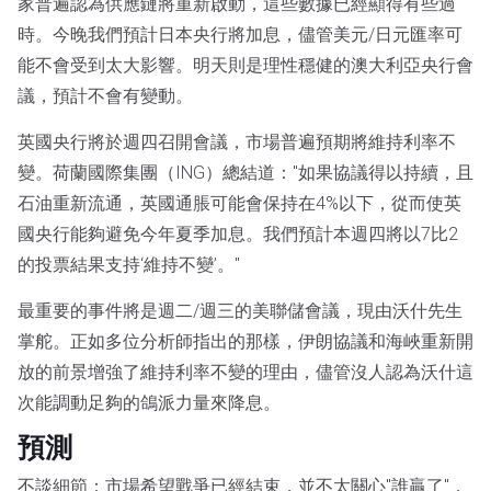
家普遍認為供應鏈將重新啟動，這些數據已經顯得有些過
時。今晚我們預計日本央行將加息，儘管美元/日元匯率可
能不會受到太大影響。明天則是理性穩健的澳大利亞央行會
議，預計不會有變動。
英國央行將於週四召開會議，市場普遍預期將維持利率不
變。荷蘭國際集團（ING）總結道："如果協議得以持續，且
石油重新流通，英國通脹可能會保持在4%以下，從而使英
國央行能夠避免今年夏季加息。我們預計本週四將以7比2
的投票結果支持‘維持不變’。"
最重要的事件將是週二/週三的美聯儲會議，現由沃什先生
掌舵。正如多位分析師指出的那樣，伊朗協議和海峽重新開
放的前景增強了維持利率不變的理由，儘管沒人認為沃什這
次能調動足夠的鴿派力量來降息。
預測
不談細節：市場希望戰爭已經結束，並不太關心"誰贏了"，