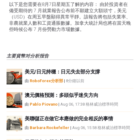
以下是您需要在8月7日星期五了解的内容： 由於投資者在
備受期待的 7 月就業報告公布前不願建立大額頭寸，美元
（USD）在周五早盤顯得異常平靜。該報告將包括失業率、
非農就業人數和工資通脹數據。加拿大統計局也將在當天晚
些時候公布 7 月份勞動力市場數據。
主要貨幣对分析报告
美元/日元持穩：日元失去部分支撐
由
RoboForex分析部
|
8分鐘以前
澳元價格預測：多頭似乎迷失方向
由
Pablo Piovano
|
Aug 06, 17:38 格林威治標準時間
美聯儲正在做它本應做的完全相反的事情
由
Barbara Rockefeller
|
Aug 06, 15:58 格林威治標準時間