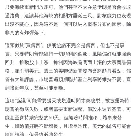
只要海峽重新開放即可。他們甚至不太在意伊朗是否會收取
過路費，這讓其他海峽的相關方垂涎三尺。對核能力也表現
出漠不關心，因為這不是一個可以納入概率分布的因素，除
非真的有炸彈落下。
這類似於"買傳言"。伊朗協議不完全是傳言，但也不是事
實。只要特朗普能維持一切順利的假象，風險偏好就能強勁
回升，推動股市上漲，抑制因海峽關閉而上漲的大宗商品價
格，並削弱美元。週三的美聯儲新聞發布會將頗具看點，儘
管有大量評論，市場普遍預期聯邦基金利率將維持不變，直
到接近年底，甚至可能更晚。
這項"協議"可能需要幾天或幾週時間才會破裂，被披露為特
朗普的徹底失敗，或者需要重新調整。假設本週五簽署，可
能甚至會持續完整的60天。但隨著時間推移，壞事未發
生，風險偏好將不斷增長，且增長迅速。美元的拋售可能會
斷斷續續，但最終必將發生。