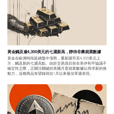
黃金觸及逾4,300美元的七週新高，靜待非農就業數據
黃金在歐洲時段延續盤中漲勢，重新躍升至4,300美元上
方，觸及新的七週高點。由於交易員目前在美伊和平協議不
確定性之際，正關注關鍵的美國月度就業數據以尋求新的推
動力，這種商品有望錄得自1月以來最佳單週表現。