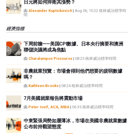
日元將如何捍衛其漲勢？
由
Alexander Kuptsikevich
|
Aug 06, 10:22 格林威治標準時
間
經濟指標
下周前瞻——美国CPI數據、日本央行摘要和澳洲
聯儲決議將成為焦點
由
Charalampos Pissouros
|
08:25 格林威治標準時間
非農就業預覽：市場會得到他們想要的疲弱數據
嗎？
由
Kathleen Brooks
|
08:24 格林威治標準時間
7月美國就業報告將震動市場
由
Peter Iosif, ACA, MBA
|
06:35 格林威治標準時間
中東緊張局勢如履薄冰，市場在美國非農就業數據
公布前持觀望態度