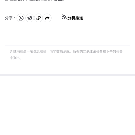
分析推送
分享：
分
分
複
享
享
製
至
至
到
WhatsApp
Telegram
剪
外匯簡報是一項信息服務，而非交易系統。所有的交易建議都會在下午的報告
貼
中列出。
板