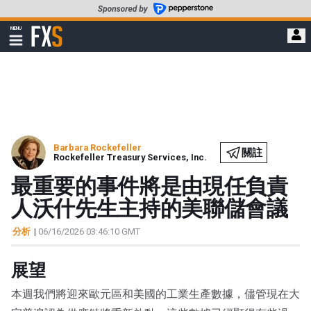
轉
至
FXStreet
MENU
主
顯
示
要
導
內
航
容
Barbara Rockefeller
關註
Rockefeller Treasury Services, Inc.
最重要的事件將是由現任負責
人沃什先生主持的美聯儲會議
分析
|
06/16/2026 03:46:10 GMT
展望
本週我們將迎來歐元區和美國的工業生產數據，儘管現在大