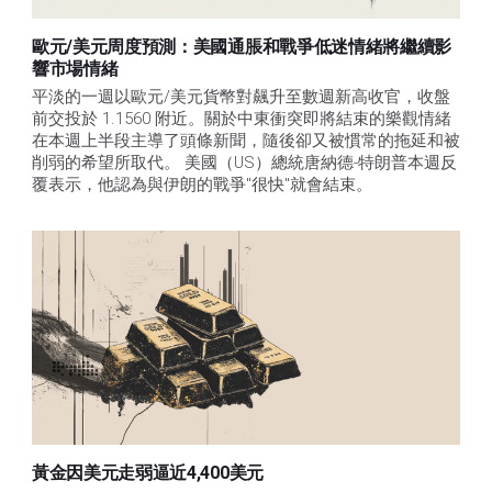
歐元/美元周度預測：美國通脹和戰爭低迷情緒將繼續影
響市場情緒
平淡的一週以歐元/美元貨幣對飆升至數週新高收官，收盤
前交投於 1.1560 附近。關於中東衝突即將結束的樂觀情緒
在本週上半段主導了頭條新聞，隨後卻又被慣常的拖延和被
削弱的希望所取代。 美國（US）總統唐納德-特朗普本週反
覆表示，他認為與伊朗的戰爭"很快"就會結束。
黃金因美元走弱逼近4,400美元