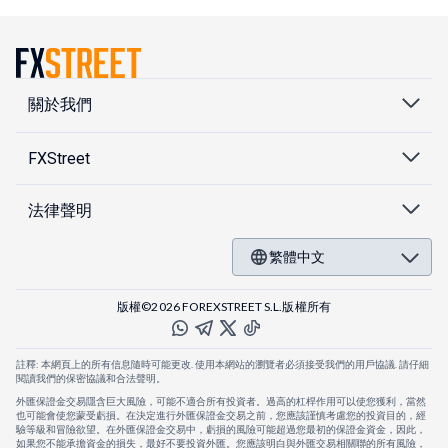
關於我們
FXStreet
法律聲明
繁體中文
版權©2026 FOREXSTREET S.L.版權所有
註釋: 本網頁上的所有信息隨時可能更改. 使用本網站的瀏覽者必須接受我們的用戶協議. 請仔細
閱讀我們的保密協議和合法聲明。
外匯保證金交易隱含巨大風險，可能不適合所有投資者。過高的杠桿作用可以使您獲利，當然
也可能會使您蒙受虧損。在決定進行外匯保證金交易之前，您應該謹慎考慮您的投資目的，經
驗等級和冒險欲望。在外匯保證金交易中，虧損的風險可能超過您最初的保證金資金，因此，
如果您不能承擔資金的損失，最好不要投資外匯。您應該明白與外匯交易相關聯的所有風險，