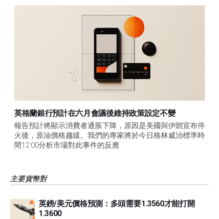
英格蘭銀行預計在六月會議後維持政策設定不變
報告預計將顯示消費者通脹下降，原因是美國與伊朗宣布停
火後，原油價格趨緩。我們的專家將於今日格林威治標準時
間12:00分析市場對此事件的反應
主要貨幣對
英鎊/美元價格預測：多頭需要1.3560才能打開
1.3600