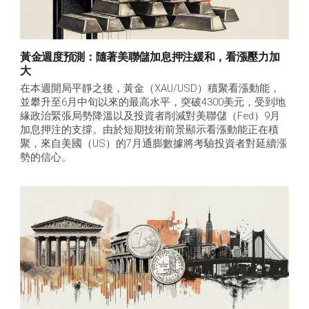
黃金週度預測：隨著美聯儲加息押注緩和，看漲壓力加
大
在本週開局平靜之後，黃金（XAU/USD）積聚看漲動能，
並攀升至6月中旬以來的最高水平，突破4300美元，受到地
緣政治緊張局勢降溫以及投資者削減對美聯儲（Fed）9月
加息押注的支撐。由於短期技術前景顯示看漲動能正在積
聚，來自美國（US）的7月通膨數據將考驗投資者對延續漲
勢的信心。 