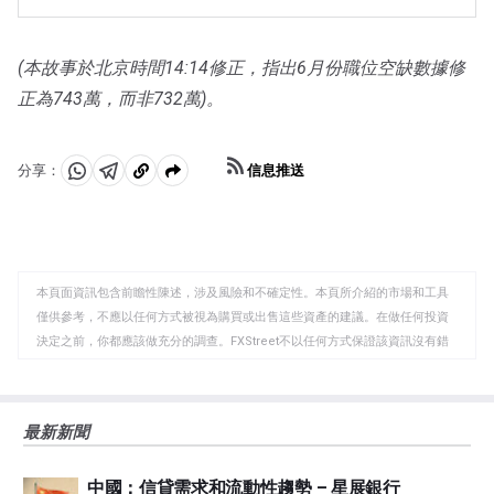
構購買債券，不再將其持有的到期債券的本金再投資於新
憂)。當僅僅降低利率不太可能達到必要的效果時，這是最
的購買。這通常對美元有利。
後的手段。這是美聯儲在2008年金融危機期間對抗信貸緊
縮的首選武器。它涉及到美聯儲印刷更多的美元，並用這
(本故事於北京時間14:14修正，指出6月份職位空缺數據修
些美元主要從金融機構購買美國政府債券。量化寬松通常
正為743萬，而非732萬)。
會導致美元走軟。」
信息推送
分享：
分
分
複
享
享
製
至
至
到
WhatsApp
Telegram
剪
本頁面資訊包含前瞻性陳述，涉及風險和不確定性。本頁所介紹的市場和工具
貼
僅供參考，不應以任何方式被視為購買或出售這些資產的建議。在做任何投資
板
決定之前，你都應該做充分的調查。FXStreet不以任何方式保證該資訊沒有錯
誤、錯誤或重大錯報。它也不保證這些資料是及時的。在公開市場投資涉及很
大的風險，包括損失全部或部分投資，以及精神上的痛苦。所有與投資有關的
風險、損失和成本，包括本金的全部損失，均由您負責。本文僅代表作者個人
最新新聞
觀點，並不代表FXStreet或其廣告商的官方政策或立場。作者不對本頁連結的
資訊負責。
中國：信貸需求和流動性趨勢 – 星展銀行
如果文章正文中沒有明確提到，在撰寫本文時，作者在本文中提到的任何股票