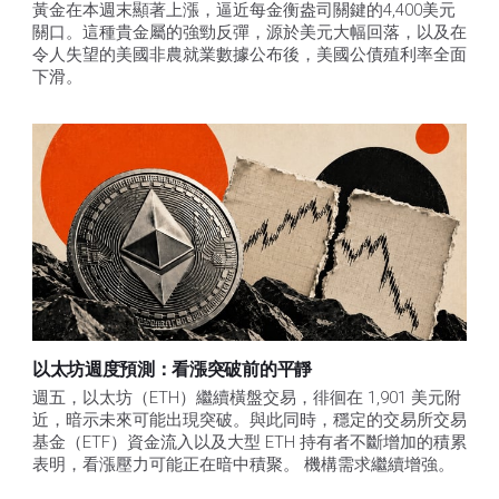
黃金在本週末顯著上漲，逼近每金衡盎司關鍵的4,400美元
關口。這種貴金屬的強勁反彈，源於美元大幅回落，以及在
令人失望的美國非農就業數據公布後，美國公債殖利率全面
下滑。
以太坊週度預測：看漲突破前的平靜
週五，以太坊（ETH）繼續橫盤交易，徘徊在 1,901 美元附
近，暗示未來可能出現突破。與此同時，穩定的交易所交易
基金（ETF）資金流入以及大型 ETH 持有者不斷增加的積累
表明，看漲壓力可能正在暗中積聚。 機構需求繼續增強。