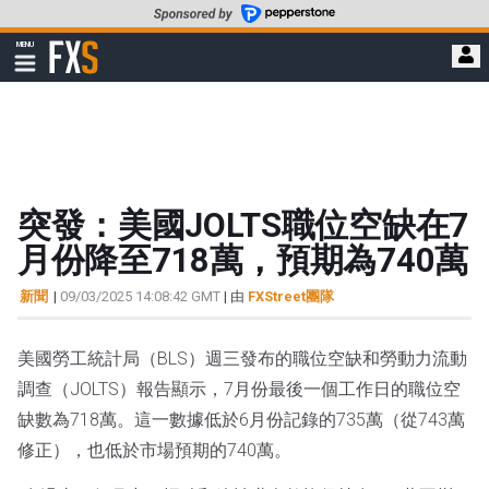
轉
至
FXStreet
MENU
主
顯
示
要
導
內
航
容
突發：美國JOLTS職位空缺在7
月份降至718萬，預期為740萬
新聞
|
09/03/2025 14:08:42 GMT
| 由
FXStreet團隊
美國勞工統計局（BLS）週三發布的職位空缺和勞動力流動
調查（JOLTS）報告顯示，7月份最後一個工作日的職位空
缺數為718萬。這一數據低於6月份記錄的735萬（從743萬
修正），也低於市場預期的740萬。