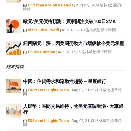
由
Christian Borjon Valencia
|
Aug 07, 18:34 格林威治標準
時間
歐元/美元價格預測：買家關注突破100日SMA
由
Vishal Chaturvedi
|
Aug 07, 17:40 格林威治標準時間
紐西蘭元上漲，因美國勞動力市場疲軟令美元承壓
由
Ghiles Guezout
|
Aug 07, 16:05 格林威治標準時間
經濟指標
中國：信貸需求和流動性趨勢 – 星展銀行
由
FXStreet Insights Team
|
Aug 07, 21:52 格林威治標準時
間
人民幣：區間交易維持，兌美元基調看漲 - 大華銀
行
由
FXStreet Insights Team
|
Aug 07, 21:13 格林威治標準時
間