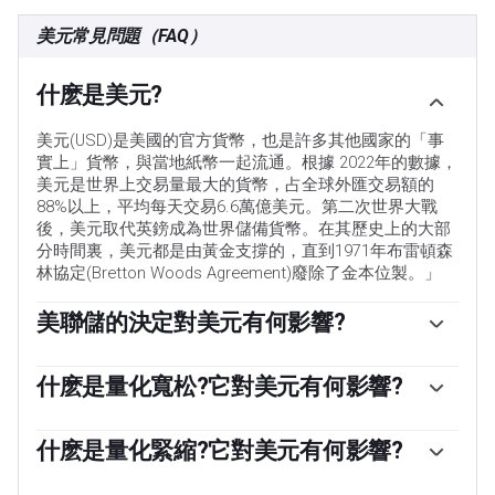
美元常見問題（FAQ）
什麽是美元?
美元(USD)是美國的官方貨幣，也是許多其他國家的「事
實上」貨幣，與當地紙幣一起流通。根據 2022年的數據，
美元是世界上交易量最大的貨幣，占全球外匯交易額的
88%以上，平均每天交易6.6萬億美元。第二次世界大戰
後，美元取代英鎊成為世界儲備貨幣。在其歷史上的大部
分時間裏，美元都是由黃金支撐的，直到1971年布雷頓森
林協定(Bretton Woods Agreement)廢除了金本位製。」
美聯儲的決定對美元有何影響?
「影響美元價值的最重要的單一因素是貨幣政策，這是由
美聯儲(Fed)決定的。美聯儲有兩項任務:實現物價穩定(控
什麽是量化寬松?它對美元有何影響?
製通脹)和促進充分就業。它實現這兩個目標的主要工具是
在極端情況下，美聯儲還可以印更多美元，實施量化寬松
調整利率。當物價上漲過快，通貨膨脹率高於美聯儲2%的
政策。量化寬松是美聯儲在陷入困境的金融體系中大幅增
什麽是量化緊縮?它對美元有何影響?
目標時，美聯儲將加息，這有助於美元升值。當通貨膨脹
加信貸流動的過程。這是一種非標準的政策措施，用於信
率低於2%或失業率過高時，美聯儲可能會降低利率，這將
量化緊縮(QT)是一個相反的過程，即美聯儲停止從金融機
貸枯竭，因為銀行不願相互放貸(出於對交易對手違約的擔
給美元帶來壓力。」