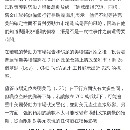
民政策導致勞動力增長急劇放緩，"鮑威爾補充道。同樣，
舊金山聯邦儲備銀行行長瑪麗·戴利表示，他們不能等待完
美的確定性而不冒對勞動力市場造成傷害的風險，因為在他
們知道與關稅相關的價格上漲是否是一次性事件之前還需要
時間。
在糟糕的勞動力市場報告和鴿派的美聯儲評論之後，投資者
普遍預期美聯儲將在 9 月的政策會議上將政策利率下調 25
個基點（bps），CME FedWatch 工具顯示出近 92% 的概
率。
儘管市場定位表明美元（USD）在下行方面沒有太多空間，
但職位空缺的顯著下降，若讀數在 700 萬或以下，可能會
重申美國勞動力市場狀況惡化，並對美元產生直接影響。另
一方面，強於預期的讀數不太可能改變市場對政策前景的預
期，從而限制對美元表現的任何潛在積極影響。