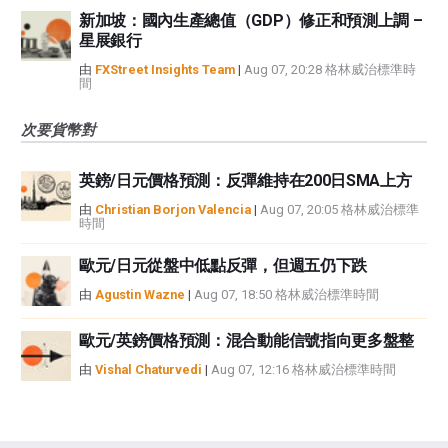
新加坡：國內生產總值（GDP）修正和預測上調 –
星展銀行
由
FXStreet Insights Team
|
Aug 07, 20:28 格林威治標準時
間
次要貨幣對
英鎊/日元價格預測：反彈維持在200日SMA上方
由
Christian Borjon Valencia
|
Aug 07, 20:05 格林威治標準
時間
歐元/日元從盤中低點反彈，但週五仍下跌
由
Agustin Wazne
|
Aug 07, 18:50 格林威治標準時間
歐元/英鎊價格預測：混合動能信號指向更多盤整
由
Vishal Chaturvedi
|
Aug 07, 12:16 格林威治標準時間