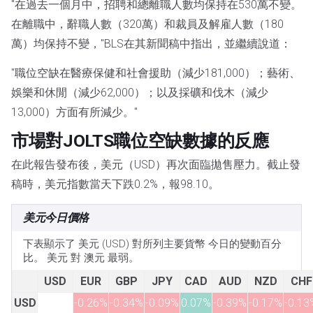
"在過去一個月中，招聘和總離職人數均保持在530萬不變。
在離職中，辭職人數（320萬）和裁員及解雇人數（180
萬）均保持不變，"BLS在其新聞稿中指出，並繼續說道：
"職位空缺在醫療保健和社會援助（減少181,000）；藝術、
娛樂和休閒（減少62,000）；以及採礦和伐木（減少
13,000）方面有所減少。"
市場對JOLTS職位空缺數據的反應
在此報告發布後，美元（USD）再次面臨拋售壓力。截止發
稿時，美元指數當天下跌0.2%，報98.10。
美元今日價格
下表顯示了 美元 (USD) 對所列主要貨幣 今日的變動百分
比。 美元 對 澳元 最弱。
USD
EUR
GBP
JPY
CAD
AUD
NZD
CHF
USD
-0.26%
-0.34%
-0.09%
0.07%
-0.39%
-0.17%
-0.13