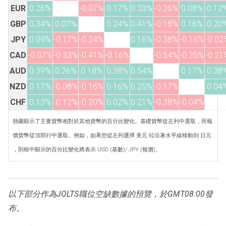
EUR
0.26%
-0.07%
0.17%
0.33%
-0.26%
0.08%
0.12
GBP
0.34%
0.07%
0.24%
0.41%
-0.18%
0.16%
0.20
JPY
0.09%
-0.17%
-0.24%
0.16%
-0.38%
-0.16%
-0.02
CAD
-0.07%
-0.33%
-0.41%
-0.16%
-0.54%
-0.25%
-0.21
AUD
0.39%
0.26%
0.18%
0.38%
0.54%
0.17%
0.38
NZD
0.17%
-0.08%
-0.16%
0.16%
0.25%
-0.17%
0.04
CHF
0.13%
-0.12%
-0.20%
0.02%
0.21%
-0.38%
-0.04%
熱圖顯示了主要貨幣相對於其他貨幣的百分比變化。基礎貨幣從左列中選取，而報
價貨幣從頂部行中選取。例如，如果您從左列選擇 美元 竝沿著水平線移動到 日元
，則框中顯示的百分比變化將表示 USD (基數)/ JPY (報價)。
以下部分作為JOLTS職位空缺數據的預覽，於GMT08:00發
布。