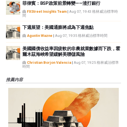
菲律賓：BSP政策前景轉變——渣打銀行
由
FXStreet Insights Team
|
Aug 07, 19:43 格林威治標準時
間
下週展望：美國通膨將成為下週焦點
由
Agustin Wazne
|
Aug 07, 19:35 格林威治標準時間
美國國債收益率因疲軟的非農就業數據而下跌，霍
爾木茲海峽希望緩解美聯儲風險
由
Christian Borjon Valencia
|
Aug 07, 19:25 格林威治標準
時間
推薦內容