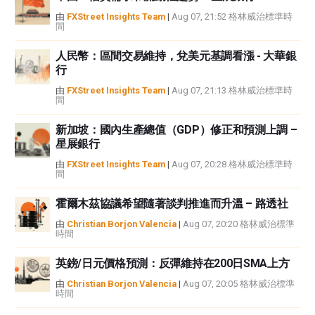
中都沒有頭寸，也沒有與文中提到的任何公司有業務關係。除了FXStreet，作
由
FXStreet Insights Team
|
Aug 07, 21:52 格林威治標準時
間
者沒有收到撰寫這篇文章的報酬。
FXStreet和作者不提供個性化的建議。作者對該資訊的準確性、完整性或適用
人民幣：區間交易維持，兌美元基調看漲 - 大華銀
性不作任何陳述。FXStreet和作者將不承擔任何錯誤，遺漏或任何損失，傷害
行
或損害由此資訊及其顯示或使用引起的。錯誤和遺漏除外。本文作者和
FXStreet並非註冊投資顧問，本文內容無意提供任何投資建議。
由
FXStreet Insights Team
|
Aug 07, 21:13 格林威治標準時
間
新加坡：國內生產總值（GDP）修正和預測上調 –
星展銀行
由
FXStreet Insights Team
|
Aug 07, 20:28 格林威治標準時
間
霍爾木茲協議希望隨著談判推進而升溫 – 路透社
由
Christian Borjon Valencia
|
Aug 07, 20:20 格林威治標準
時間
英鎊/日元價格預測：反彈維持在200日SMA上方
由
Christian Borjon Valencia
|
Aug 07, 20:05 格林威治標準
時間