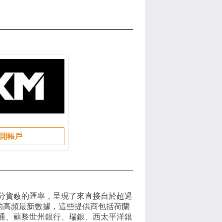
開帳戶
分貨蔽的匯率，呈現了來直接自於超過
商的高頻最新數據，這些提供商包括荷蘭
通、蘇黎世州銀行、瑞銀、西太平洋銀