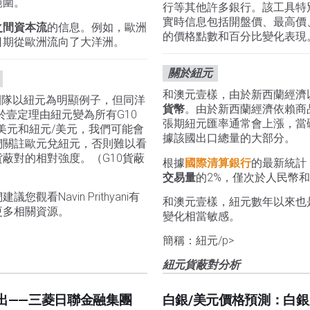
範圍。
行等其他許多銀行。該工具特
實時信息包括開盤價、最高價、
之間資本流
的信息。例如，歐洲
的價格點數和百分比變化表現
日期從歐洲流向了大洋洲。
關於紐元
和澳元壹樣，由於新西蘭經濟
r團隊以紐元為明顯例子，但同洋
貨幣
。由於新西蘭經濟依賴商
於壹定理由紐元變為所有G10
張期紐元匯率通常會上漲，當
美元和紐元/美元，我們可能會
據該國出口總量的大部分。
們關註歐元兌紐元，否則難以看
蔽對的相對強度。（G10貨蔽
根據
國際清算銀行
的最新統計
交易量
的2%，僅次於人民幣
看Navin Prithyani有
和澳元壹樣，紐元數年以來也
更多相關資源。
變化相當敏感。
簡稱：紐元/p>
紐元貨蔽對分析
出——三菱日聯金融集團
白銀/美元價格預測：白銀