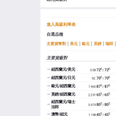
進入高級利率表
自選品種
主要貨幣對
美元
歐元
英鎊
瑞郎
主要貨蔽對
6
6
—
紐西蘭元/美元
72
72
0.58
/
6
6
—
紐西蘭元/日元
70
70
92.
/
5
5
—
歐元/紐西蘭元
87
87
1.965
/
5
5
—
英鎊/紐西蘭元
65
65
2.291
/
紐西蘭元/瑞士
5
5
—
80
80
0.474
/
法郎
5
5
—
澳幣/紐元
45
45
1.198
/