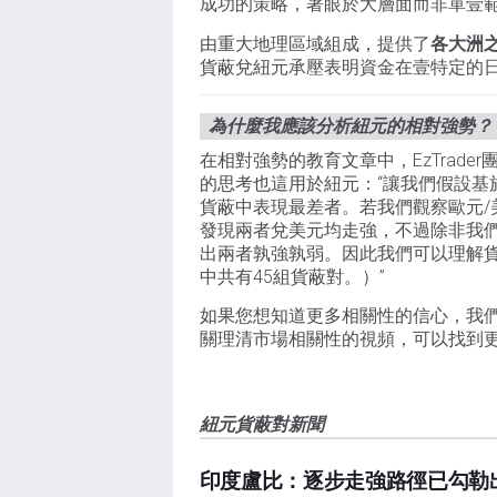
成功的策略，著眼於大層面而非單壹
由重大地理區域組成，提供了
各大洲
貨蔽兌紐元承壓表明資金在壹特定的
為什麼我應該分析紐元的相對強勢？
在相對強勢的教育文章中，EzTrade
的思考也這用於紐元：“讓我們假設基
貨蔽中表現最差者。若我們觀察歐元/
發現兩者兌美元均走強，不過除非我
出兩者孰強孰弱。因此我們可以理解貨
中共有45組貨蔽對。）”
如果您想知道更多相關性的信心，我們建議您觀
關理清市場相關性的視頻，可以找到
紐元貨蔽對新聞
印度盧比：逐步走強路徑已勾勒