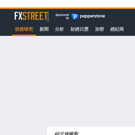
轉
至
FXStreet
主
要
技術研究
新聞
分析
財經日歷
加密
經紀商
內
容
紐元貨蔽對