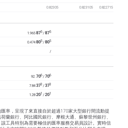
0.82305
0.823105
0.822715
5
5
87
87
1.965
/
5
5
80
80
0.474
/
/
6
6
70
70
92.
/
3
3
37
37
7.84
/
1
1
20
20
1.28
/
匯率，呈現了來直接自於超過170家大型銀行間流動提
括荷蘭銀行、阿比國民銀行、摩根大通、蘇黎世州銀行、
。該工具特別為需要極佳的匯率服務交易員設計。實時信