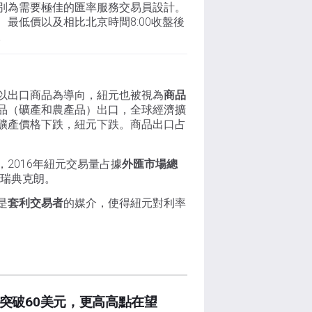
別為需要極佳的匯率服務交易員設計。
最低價以及相比北京時間8:00收盤後
。
以出口商品為導向，紐元也被視為
商品
品（礦產和農產品）出口，全球經濟擴
礦產價格下跌，紐元下跌。商品出口占
，2016年紐元交易量占據
外匯市場總
和瑞典克朗。
是
套利交易者
的媒介，使得紐元對利率
突破60美元，更高高點在望