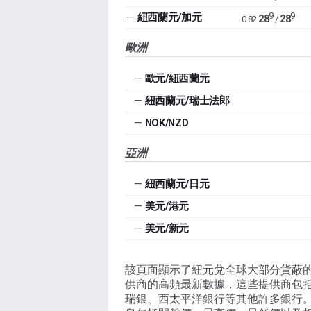
9
9
—
紐西蘭元/加元
28
28
0.82
/
歐洲
—
歐元/紐西蘭元
—
紐西蘭元/瑞士法郎
—
NOK/NZD
亞洲
—
紐西蘭元/日元
—
美元/港元
—
美元/新元
該頁面顯示了紐元兌全球大部分貨蔽的
供商的高頻最新數據，這些提供商包
瑞銀、西太平洋銀行等其他許多銀行