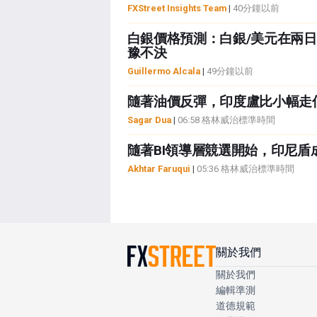
FXStreet Insights Team
|
40分鐘以前
白銀價格預測：白銀/美元在兩日上
豫不決
Guillermo Alcala
|
49分鐘以前
隨著油價反彈，印度盧比小幅走
Sagar Dua
|
06:58 格林威治標準時間
隨著BI領導層競選開始，印尼盾
Akhtar Faruqui
|
05:36 格林威治標準時間
關於我們
關於我們
編輯準測
道德規範