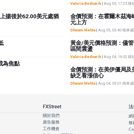
Valeria Bednarik
|
Aug 05, 17:2
揚後於62.00美元處猶
金價預測：在霍爾木茲海峽
元上方
Dhwani Mehta
|
Aug 05, 03:40 
低
黃金/美元價格預測：儘
區間震盪
Valeria Bednarik
|
Aug 04, 16:0
成為焦點
金價預測：在美伊僵局及
缺乏看漲信心
Dhwani Mehta
|
Aug 04, 03:01 
FXStreet
法
關於我們
網
廣告服務
條
工作機會
Co