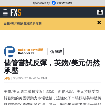
轉
至
FXStreet
MENU
主
顯
示
要
導
內
白銀/美元確認看漲頭肩形態
航
Clos
容
alert
RoboForex分析部
關註
RoboForex
儘管嘗試反彈，英鎊/美元仍然
承壓
分析
|
06/09/2026 07:41:59 GMT
英鎊/美元週二試圖接近1.3350，但仍承壓。美元持續受益
於強勁的美國勞動力市場數據，這強化了市場預期美聯儲將
維持緊縮的貨幣政策立場，甚至可能在年底前考慮進一步加