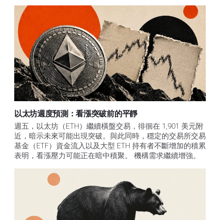
以太坊週度預測：看漲突破前的平靜
週五，以太坊（ETH）繼續橫盤交易，徘徊在 1,901 美元附
近，暗示未來可能出現突破。與此同時，穩定的交易所交易
基金（ETF）資金流入以及大型 ETH 持有者不斷增加的積累
表明，看漲壓力可能正在暗中積聚。 機構需求繼續增強。