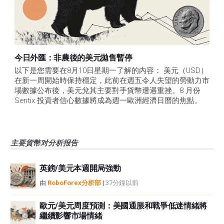
今日外匯：非農後的美元拋售暫停
以下是您需要在8月10日星期一了解的內容： 美元（USD）
在新一周開始時保持穩定，此前在週五令人失望的勞動力市
場數據公布後，美元兌其主要對手貨幣遭遇重挫。8 月份 
Sentix 投資者信心數據將成為週一歐洲經濟日曆的焦點。
主要貨幣对分析报告
英鎊/美元本週開局強勁
由
RoboForex分析部
|
37分鐘以前
歐元/美元周度預測：美國通脹和戰爭低迷情緒將
繼續影響市場情緒