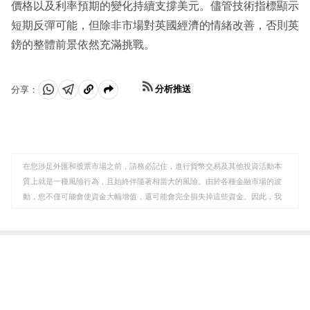
價格以及利率預期的變化持續支撐美元。儘管技術指標顯示
短期反彈可能，但除非市場對英國經濟的情緒改善，否則英
鎊的整體前景依然充滿挑戰。
分析推送
分享：
分
分
複
享
享
製
至
至
到
WhatsApp
Telegram
剪
在您涉足外匯和股票市場之前，請務必記住，進行貨幣交易及其他投資活動本
貼
質上就是一種風險行為，且始終伴隨著相當大的風險。由於各種金融市場的波
板
動，您不僅可能會使資金大幅增值，還可能會完全損失掉這些資金。因此，我
們的客戶必須向羅博福瑞克斯公司保證，他們清楚此類風險的所有可能後果，
了解所有有關投資產品的具體細節、規則和規定，包括公司事件所導致的標的
資產變化。客戶明白存在影響價格、匯率和投資產品的特殊風險和特征。