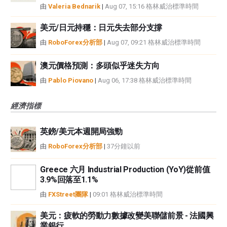
由
Valeria Bednarik
|
Aug 07, 15:16 格林威治標準時間
美元/日元持穩：日元失去部分支撐
由
RoboForex分析部
|
Aug 07, 09:21 格林威治標準時間
澳元價格預測：多頭似乎迷失方向
由
Pablo Piovano
|
Aug 06, 17:38 格林威治標準時間
經濟指標
英鎊/美元本週開局強勁
由
RoboForex分析部
|
37分鐘以前
Greece 六月 Industrial Production (YoY)從前值
3.9%回落至1.1%
由
FXStreet團隊
|
09:01 格林威治標準時間
美元：疲軟的勞動力數據改變美聯儲前景 - 法國興
業銀行