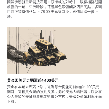
國與伊朗就重新開放霍爾木茲海峽的對峙中，以積極姿態開
啟新的一週。亞洲時段，這種黑色液體觸及四日高點，多頭
目前正等待價格站上 78.00 美元關口後，再佈局進一步上
漲。 
黃金因美元走弱逼近4,400美元
黃金在本週末顯著上漲，逼近每金衡盎司關鍵的4,400美元
關口。這種貴金屬的強勁反彈，源於美元大幅回落，以及在
令人失望的美國非農就業數據公布後，美國公債殖利率全面
下滑。