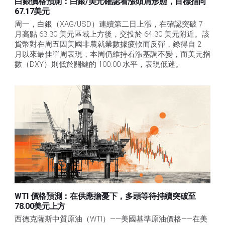
白銀價格預測：白銀/美元確認看漲頭肩形態，目標指向
67.17美元
周一，白銀（XAG/USD）連續第二日上漲，在確認突破 7 
月高點 63.30 美元區域上方後，交投於 64.30 美元附近。該
貨幣對在周五因美國非農就業數據疲軟而反彈，錄得自 2 
月以來最佳單周表現，本周仍維持看漲基調不變，而美元指
數（DXY）則低於關鍵的 100.00 水平，表現低迷。
WTI 價格預測：在供應擔憂下，多頭等待持續突破至
78.00美元上方
西德克薩斯中質原油（WTI）——美國基準原油價格——在美