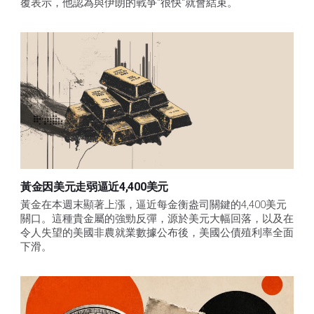
覆表示，他認為與伊朗的戰爭"很快"就會結束。
黃金因美元走弱逼近4,400美元
黃金在本週末顯著上漲，逼近每金衡盎司關鍵的4,400美元
關口。這種貴金屬的強勁反彈，源於美元大幅回落，以及在
令人失望的美國非農就業數據公布後，美國公債殖利率全面
下滑。