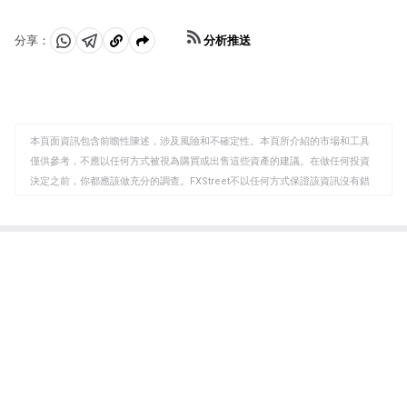
因為當通脹高企時，央行會提高利率來對抗通脹。較高的
利率對黃金來說是負面的，因為相對於有息資產或將錢存
分析推送
分享：
入現金存款賬戶，它們增加了持有黃金的機會成本。另一
分
分
複
方面，較低的通脹往往對黃金有利，因為它會降低利率，
享
享
製
使這種明亮的金屬成為更可行的投資選擇。」
至
至
到
WhatsApp
Telegram
剪
本頁面資訊包含前瞻性陳述，涉及風險和不確定性。本頁所介紹的市場和工具
貼
僅供參考，不應以任何方式被視為購買或出售這些資產的建議。在做任何投資
板
決定之前，你都應該做充分的調查。FXStreet不以任何方式保證該資訊沒有錯
誤、錯誤或重大錯報。它也不保證這些資料是及時的。在公開市場投資涉及很
大的風險，包括損失全部或部分投資，以及精神上的痛苦。所有與投資有關的
風險、損失和成本，包括本金的全部損失，均由您負責。本文僅代表作者個人
觀點，並不代表FXStreet或其廣告商的官方政策或立場。作者不對本頁連結的
資訊負責。
如果文章正文中沒有明確提到，在撰寫本文時，作者在本文中提到的任何股票
中都沒有頭寸，也沒有與文中提到的任何公司有業務關係。除了FXStreet，作
者沒有收到撰寫這篇文章的報酬。
FXStreet和作者不提供個性化的建議。作者對該資訊的準確性、完整性或適用
性不作任何陳述。FXStreet和作者將不承擔任何錯誤，遺漏或任何損失，傷害
或損害由此資訊及其顯示或使用引起的。錯誤和遺漏除外。本文作者和