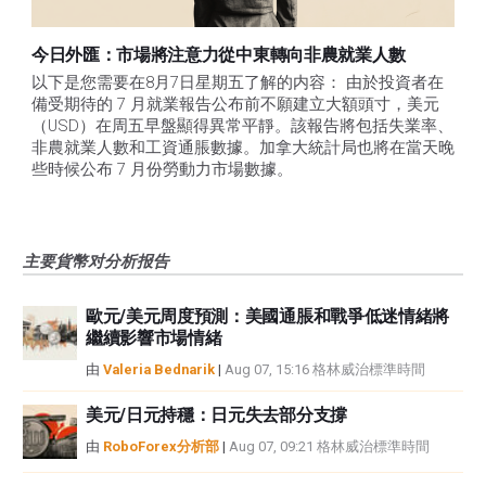
今日外匯：市場將注意力從中東轉向非農就業人數
以下是您需要在8月7日星期五了解的内容： 由於投資者在
備受期待的 7 月就業報告公布前不願建立大額頭寸，美元
（USD）在周五早盤顯得異常平靜。該報告將包括失業率、
非農就業人數和工資通脹數據。加拿大統計局也將在當天晚
些時候公布 7 月份勞動力市場數據。
主要貨幣对分析报告
歐元/美元周度預測：美國通脹和戰爭低迷情緒將
繼續影響市場情緒
由
Valeria Bednarik
|
Aug 07, 15:16 格林威治標準時間
美元/日元持穩：日元失去部分支撐
由
RoboForex分析部
|
Aug 07, 09:21 格林威治標準時間