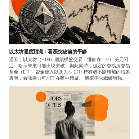
以太坊週度預測：看漲突破前的平靜
週五，以太坊（ETH）繼續橫盤交易，徘徊在 1,901 美元附
近，暗示未來可能出現突破。與此同時，穩定的交易所交易
基金（ETF）資金流入以及大型 ETH 持有者不斷增加的積累
表明，看漲壓力可能正在暗中積聚。 機構需求繼續增強。