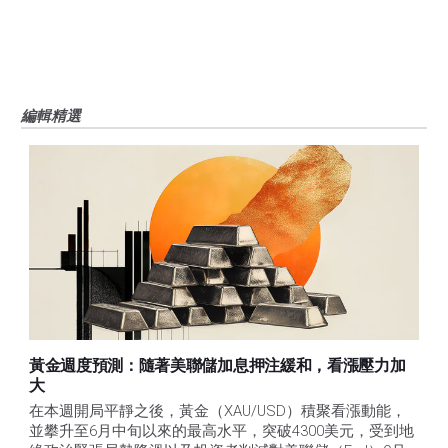
FXStreet並非註冊投資顧問，本文內容無意提供任何投資建議。
編輯精選
黃金週度預測：隨著美聯儲加息押注緩和，看漲壓力加
大
在本週開局平靜之後，黃金（XAU/USD）積聚看漲動能，
並攀升至6月中旬以來的最高水平，突破4300美元，受到地