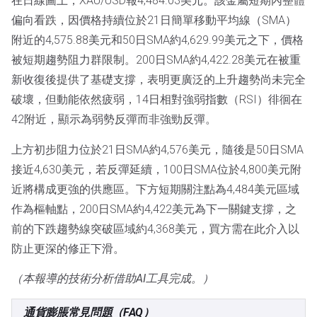
在日線圖上，XAU/USD報4,484.03美元。該金屬短期內整體
偏向看跌，因價格持續位於21日簡單移動平均線（SMA）
附近的4,575.88美元和50日SMA約4,629.99美元之下，價格
被短期趨勢阻力群限制。200日SMA約4,422.28美元在被重
新收復後提供了基礎支撐，表明更廣泛的上升趨勢尚未完全
破壞，但動能依然疲弱，14日相對強弱指數（RSI）徘徊在
42附近，顯示為弱勢反彈而非強勁反彈。
上方初步阻力位於21日SMA約4,576美元，隨後是50日SMA
接近4,630美元，若反彈延續，100日SMA位於4,800美元附
近將構成更強的供應區。下方短期關注點為4,484美元區域
作為樞軸點，200日SMA約4,422美元為下一關鍵支撐，之
前的下跌趨勢線突破區域約4,368美元，買方需在此介入以
防止更深的修正下滑。
（本報導的技術分析借助AI工具完成。）
通貨膨脹常見問題（FAQ）