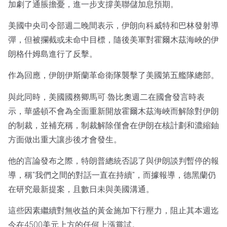
加劇了通脹擔憂，進一步支撐美聯儲加息預期。
美國中央司令部週二晚間表示，伊朗向科威特和巴林發射導
彈，但被攔截或未命中目標，隨後美軍對霍爾木茲海峽的伊
朗格什姆島進行了反擊。
作為回應，伊朗伊斯蘭革命衛隊襲擊了美國第五艦隊總部。
與此同時，美國國務卿馬可·魯比奧週二在國會發言時表
示，華盛頓不會為全面重新開放霍爾木茲海峽而解除對伊朗
的制裁，並補充稱，制裁解除僅會在伊朗在核計劃和濃縮鈾
方面做出重大讓步後才會發生。
他的言論發布之際，特朗普總統否認了與伊朗談判暫停的報
導，稱"我們之間的對話一直在持續"，而據報導，德黑蘭仍
在研究最新提案，且數日未與美國溝通。
這些因素繼續對無收益的黃金施加下行壓力，阻止其本週迄
今在4500美元上方的任何上漲嘗試。