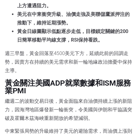
上方遭遇阻力。
美元在中東衝突升級、油價走強及美聯儲鷹派押注的
推動下，維持近期漲勢。
黃金日線圖顯示低點逐步走低，目標鎖定關鍵的200
日簡單移動平均線支撐，RSI保持看跌。
週三早盤，黃金回落至4500美元下方，延續此前的回調走
勢，因賣方在持續的美元需求和新一輪地緣政治擔憂中保持
主導。
黃金關注美國ADP就業數據和ISM服務
業PMI
繼週二的波動交易日後，黃金面臨來自油價持續上漲的新阻
力，因海灣地區爆發新一輪衝突，令美國與伊朗和平協議突
破及霍爾木茲海峽重新開放的希望減弱。
中東緊張局勢的升級維持了美元的避險需求，而油價上漲則