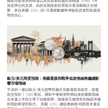
緣政治緊張局勢降溫以及投資者削減對美聯儲（Fed）9月
加息押注的支撐。由於短期技術前景顯示看漲動能正在積
聚，來自美國（US）的7月通膨數據將考驗投資者對延續漲
勢的信心。 
歐元/美元周度預測：美國通脹和戰爭低迷情緒將繼續影
響市場情緒
平淡的一週以歐元/美元貨幣對飆升至數週新高收官，收盤
前交投於 1.1560 附近。關於中東衝突即將結束的樂觀情緒
在本週上半段主導了頭條新聞，隨後卻又被慣常的拖延和被
削弱的希望所取代。 美國（US）總統唐納德-特朗普本週反