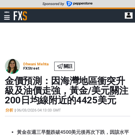
轉
至
FXStreet
MENU
主
顯
示
要
導
內
航
容
Dhwani Mehta
關註
FXStreet
金價預測：因海灣地區衝突升
級及油價走強，黃金/美元關注
200日均線附近的4425美元
分析
|
06/03/2026 04:13:03 GMT
黃金在週三早盤跌破4500美元後再次下跌，因該水平