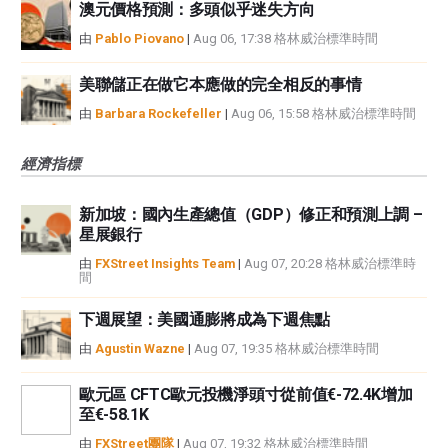
澳元價格預測：多頭似乎迷失方向
由
Pablo Piovano
|
Aug 06, 17:38 格林威治標準時間
美聯儲正在做它本應做的完全相反的事情
由
Barbara Rockefeller
|
Aug 06, 15:58 格林威治標準時間
經濟指標
新加坡：國內生產總值（GDP）修正和預測上調 –
星展銀行
由
FXStreet Insights Team
|
Aug 07, 20:28 格林威治標準時
間
下週展望：美國通膨將成為下週焦點
由
Agustin Wazne
|
Aug 07, 19:35 格林威治標準時間
歐元區 CFTC歐元投機淨頭寸從前值€-72.4K增加
至€-58.1K
由
FXStreet團隊
|
Aug 07, 19:32 格林威治標準時間