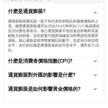
什麽是通貨膨脹?
通貨膨脹衡量的是一籃子有代表性的商品和服務價格的上
漲。總體通貨膨脹通常以月比(MoM)和年比(YoY)為基礎的
百分比變化來表示。核心通貨膨脹不包括食品和燃料等波
動較大的因素，這些因素可能因地緣政治和季節性因素而
波動。核心通脹是經濟學家關註的數字，也是央行的目標
水平，央行的任務是將通脹保持在可控水平，通常在2%左
右。
什麽是消費者價格指數(CPI)?
消費者價格指數(CPI)衡量一籃子商品和服務在一段時間內
的價格變化。它通常以月環比(MoM)和年同比(YoY)的百分
通貨膨脹對外匯的影響是什麽?
比變化來表示。核心CPI是各國央行的目標，因為它不包括
一個國家的高通貨膨脹會推高其貨幣的價值，盡管這似乎
波動較大的食品和燃料投入。當核心CPI高於2%時，通常
有悖常理，反之亦然。這是因為央行通常會提高利率以對
通貨膨脹是如何影響黃金價格的?
會導致更高的利率，反之亦然，當它低於2%時。由於較高
抗更高的通脹，這會吸引更多的全球資本流入，這些投資
的利率對貨幣有利，較高的通貨膨脹通常會導致貨幣走
「以前，黃金是投資者在高通脹時期轉向的資產，因為它
者正在尋找一個有利可圖的投資場所。
強。當通脹下降時，情況正好相反。
能保值，雖然投資者在市場極端動蕩時期仍然會購買黃
金，因為它具有避險屬性，但大多數時候並非如此。這是