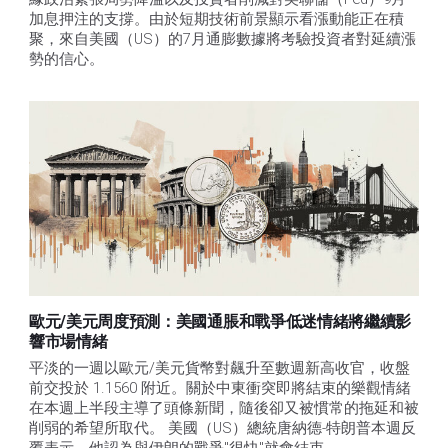
加息押注的支撐。由於短期技術前景顯示看漲動能正在積
聚，來自美國（US）的7月通膨數據將考驗投資者對延續漲
勢的信心。 
歐元/美元周度預測：美國通脹和戰爭低迷情緒將繼續影
響市場情緒
平淡的一週以歐元/美元貨幣對飆升至數週新高收官，收盤
前交投於 1.1560 附近。關於中東衝突即將結束的樂觀情緒
在本週上半段主導了頭條新聞，隨後卻又被慣常的拖延和被
削弱的希望所取代。 美國（US）總統唐納德-特朗普本週反
覆表示，他認為與伊朗的戰爭"很快"就會結束。