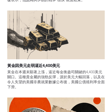
黃金因美元走弱逼近4,400美元
黃金在本週末顯著上漲，逼近每金衡盎司關鍵的4,400美元
關口。這種貴金屬的強勁反彈，源於美元大幅回落，以及在
令人失望的美國非農就業數據公布後，美國公債殖利率全面
下滑。