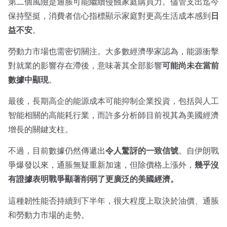
第二個風險是通脹可能繼續侵蝕家庭購買力。儘管支出迄今
保持堅挺，消費者信心指標顯示家庭對更高生活成本感到
日
益不安
。
勞動力市場也需密切關注。大多數經濟學家認為，能源衝擊
對就業的影響存在滯後，意味著其全部影響
可能尚未在當前
數據中顯現
。
最後，長期高企的能源成本可能抑制企業投資，包括與人工
智能相關的高能耗行業，而許多分析師目前視其為美國經濟
增長的關鍵支柱。
不過，目前數據仍然傳遞出
令人驚訝的一致信號
。自伊朗戰
爭爆發以來，通脹無疑重新加速，但除價格上漲外，
幾乎沒
有證據表明戰爭顯著削弱了更廣泛的美國經濟。
這種韌性能否持續到下半年，很大程度上取決於油價、通脹
和勞動力市場的走勢。