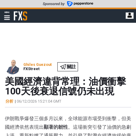
轉
至
FXStreet
MENU
主
顯
示
要
導
內
航
容
Ghiles Guezout
關註
FXStreet
美國經濟違背常理：油價衝擊
100天後衰退信號仍未出現
分析
|
06/12/2026 15:21:04 GMT
伊朗戰爭爆發三個多月以來，全球能源市場受到衝擊，但美
國經濟依然表現出
顯著的韌性
。這場衝突引發了油價的急劇
上漲，重新點燃了通脹壓力，並引發了對潛在經濟放緩的廣