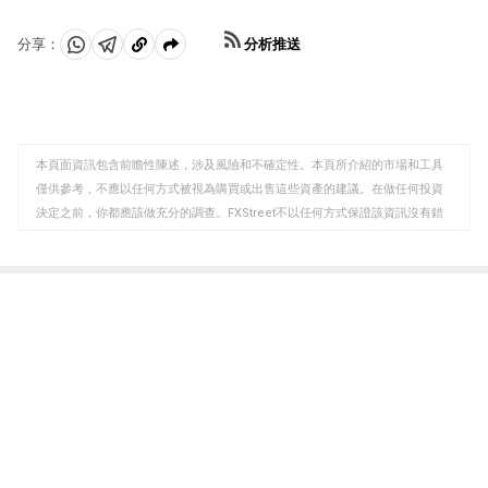
分析推送
分享：
分
分
複
享
享
製
至
至
到
WhatsApp
Telegram
剪
本頁面資訊包含前瞻性陳述，涉及風險和不確定性。本頁所介紹的市場和工具
貼
僅供參考，不應以任何方式被視為購買或出售這些資產的建議。在做任何投資
板
決定之前，你都應該做充分的調查。FXStreet不以任何方式保證該資訊沒有錯
誤、錯誤或重大錯報。它也不保證這些資料是及時的。在公開市場投資涉及很
大的風險，包括損失全部或部分投資，以及精神上的痛苦。所有與投資有關的
風險、損失和成本，包括本金的全部損失，均由您負責。本文僅代表作者個人
觀點，並不代表FXStreet或其廣告商的官方政策或立場。作者不對本頁連結的
資訊負責。
如果文章正文中沒有明確提到，在撰寫本文時，作者在本文中提到的任何股票
中都沒有頭寸，也沒有與文中提到的任何公司有業務關係。除了FXStreet，作
者沒有收到撰寫這篇文章的報酬。
FXStreet和作者不提供個性化的建議。作者對該資訊的準確性、完整性或適用
性不作任何陳述。FXStreet和作者將不承擔任何錯誤，遺漏或任何損失，傷害
或損害由此資訊及其顯示或使用引起的。錯誤和遺漏除外。本文作者和