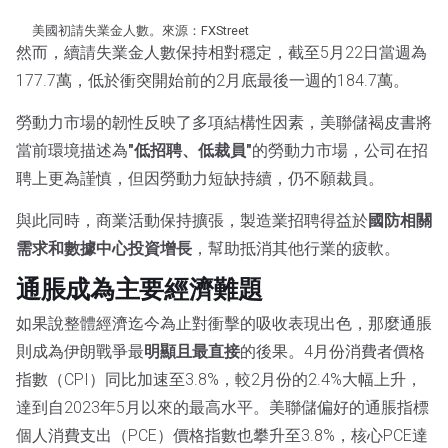
美國初請失業金人數。來源：FXStreet
然而，續請失業金人數保持相對穩定，截至5月22日當週為
177.7萬，低於衝突開始前的2月底最後一週的184.7萬。
勞動力市場的韌性反映了多項結構性因素，美聯儲褐皮書將
當前環境描述為
"低招聘、低裁員"
的勞動力市場，公司在招
聘上更為謹慎，但因勞動力短缺持續，仍不願裁員。
與此同時，商業活動保持擴張，製造業招聘得益於
國防相關
需求和數據中心投資增長
，幫助抵消其他行業的疲軟。
通脹成為主要經濟難題
如果說整體經濟迄今為止對衝擊的吸收表現出色，那麼通脹
則成為伊朗戰爭最
明顯且最直接
的後果。4月份消費者價格
指數（CPI）同比加速至3.8%，較2月份的2.4%大幅上升，
達到自2023年5月以來的最高水平。美聯儲偏好的通脹指標
個人消費支出（PCE）價格指數也攀升至3.8%，核心PCE達