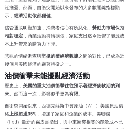
泛擔憂。然而，自衝突開始以來發布的大多數關鍵指標顯
示，
經濟活動依然穩健
。
儘管通脹明顯加速，消費者信心有所惡化，
勞動力市場保持
相對穩定
，商業活動持續擴張，家庭支出迄今抵禦了能源成
本上升帶來的購買力下降。
悲觀的情緒調查與
堅挺的硬經濟數據
之間的對比，已成為近
幾個月美國經濟的顯著特徵之一。
油價衝擊未能擾亂經濟活動
歷史上，
美國的重大油價衝擊往往預示著經濟疲軟期的到
來
。然而這一次，影響似乎更為
有限
。
自衝突開始以來，西德克薩斯中質原油（WTI）美國原油價
格
上漲超過35%
，增加了家庭和企業的成本。美聯儲
（Fed）最新的褐皮書指出，與中東衝突相關的能源成本已