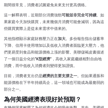
期間很常見，消費者試圖避免未來支付更高價格。
這一解釋表明，近期部分消費強勁
可能並非完全可持續
。如
果家庭今天加快購買，未來幾個月消費可能會減弱，因為這
些購買實際上是從未來需求中借來的。
其他指標顯示家庭財務壓力正在
加大
。多份報告指出儲蓄率
下降、信用卡使用增加以及低收入消費者面臨更大壓力，他
們更易受到食品和能源價格上漲的影響。美聯儲褐皮書描述
了一個日益分化的
"K型經濟"
，高收入家庭繼續相對自由地
消費，而中低收入消費者則變得更加謹慎。
目前，消費者支出仍是
經濟的主要支撐之一
。但如果通脹和
能源價格在下半年持續高企，這一領域也可能成為最脆弱的
部分之一。
為何美國經濟表現好於預期？
有幾個因素解釋了為何經濟迄今能吸收衝擊。首先，美國經