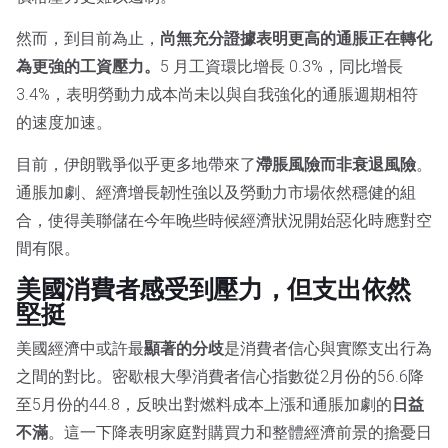
然而，到目前為止，
尚無充分證據表明更高的通脹正在轉化
為更強的工資壓力。
5 月工資環比增長 0.3%，同比增長
3.4%，表明勞動力成本尚未以與自我強化的通脹週期相符
的速度加速。
目前，伊朗戰爭似乎更多地帶來了
滯脹風險而非衰退風險
。
通脹加劇、經濟增長韌性強以及勞動力市場依然穩健的組
合，使得美聯儲在今年晚些時候經濟狀況開始惡化時應對空
間有限。
美國消費者感受到壓力，但支出依然
堅挺
美國經濟中或許最
顯著的分歧
是消費者信心與實際支出行為
之間的對比。密歇根大學消費者信心指數從2月份的56.6降
至5月份的44.8，反映出對燃料成本上漲和通脹加劇的
日益
不滿
。這一下降表明家庭對購買力和整體經濟前景的擔憂日