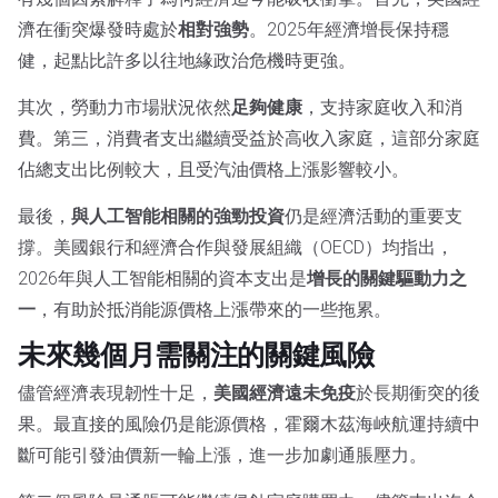
濟在衝突爆發時處於
相對強勢
。2025年經濟增長保持穩
健，起點比許多以往地緣政治危機時更強。
其次，勞動力市場狀況依然
足夠健康
，支持家庭收入和消
費。第三，消費者支出繼續受益於高收入家庭，這部分家庭
佔總支出比例較大，且受汽油價格上漲影響較小。
最後，
與人工智能相關的強勁投資
仍是經濟活動的重要支
撐。美國銀行和經濟合作與發展組織（OECD）均指出，
2026年與人工智能相關的資本支出是
增長的關鍵驅動力之
一
，有助於抵消能源價格上漲帶來的一些拖累。
未來幾個月需關注的關鍵風險
儘管經濟表現韌性十足，
美國經濟遠未免疫
於長期衝突的後
果。最直接的風險仍是能源價格，霍爾木茲海峽航運持續中
斷可能引發油價新一輪上漲，進一步加劇通脹壓力。