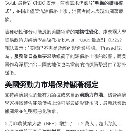
Golub 最近對 CNBC 表示，商業需求仍處於
"明顯的擴張模
式"
，並指出儘管汽油價格上漲，消費者尚未表現出顯著疲
軟。
這種韌性部分可能源於美國經濟的
結構性變化
。康奈爾大學
貿易政策與經濟學高級教授 Eswar Prasad 最近對《財富》
雜誌表示："美國已不再是曾經的製造業強國。"Prasad 認
為，
服務業日益重要
幫助緩衝了能源價格上漲的影響，而美
國作為淨原油出口國的地位也為當前的油價衝擊提供了額外
緩衝。
美國勞動力市場保持顯著穩定
支持經濟韌性的最有力論據或來自於
勞動力市場
。儘管經濟
學家持續警告能源價格上漲可能最終影響招聘，最新就業數
據顯示並無明顯惡化跡象。
5 月非農就業人數（NFP）增加了 17.2 萬人，超出預期，