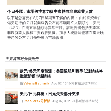
今日外匯：市場將注意力從中東轉向非農就業人數
以下是您需要在8月7日星期五了解的内容： 由於投資者在
備受期待的 7 月就業報告公布前不願建立大額頭寸，美元
（USD）在周五早盤顯得異常平靜。該報告將包括失業率、
非農就業人數和工資通脹數據。加拿大統計局也將在當天晚
些時候公布 7 月份勞動力市場數據。
主要貨幣对分析报告
歐元/美元周度預測：美國通脹和戰爭低迷情緒將
繼續影響市場情緒
由
Valeria Bednarik
|
Aug 07, 15:16 格林威治標準時間
美元/日元持穩：日元失去部分支撐
由
RoboForex分析部
|
Aug 07, 09:21 格林威治標準時間