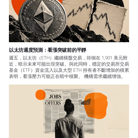
以太坊週度預測：看漲突破前的平靜
週五，以太坊（ETH）繼續橫盤交易，徘徊在 1,901 美元附
近，暗示未來可能出現突破。與此同時，穩定的交易所交易
基金（ETF）資金流入以及大型 ETH 持有者不斷增加的積累
表明，看漲壓力可能正在暗中積聚。 機構需求繼續增強。