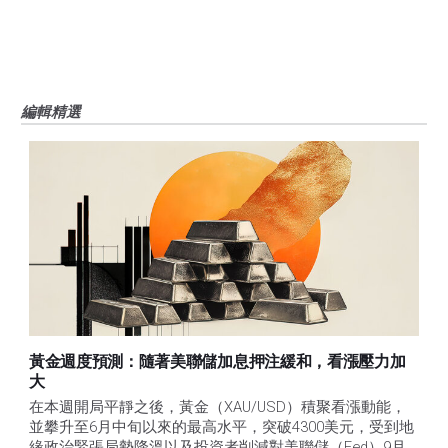
FXStreet並非註冊投資顧問，本文內容無意提供任何投資建議。
編輯精選
黃金週度預測：隨著美聯儲加息押注緩和，看漲壓力加
大
在本週開局平靜之後，黃金（XAU/USD）積聚看漲動能，
並攀升至6月中旬以來的最高水平，突破4300美元，受到地
緣政治緊張局勢降溫以及投資者削減對美聯儲（Fed）9月