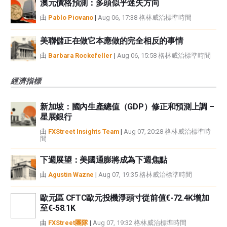
澳元價格預測：多頭似乎迷失方向
由
Pablo Piovano
|
Aug 06, 17:38 格林威治標準時間
美聯儲正在做它本應做的完全相反的事情
由
Barbara Rockefeller
|
Aug 06, 15:58 格林威治標準時間
經濟指標
新加坡：國內生產總值（GDP）修正和預測上調 –
星展銀行
由
FXStreet Insights Team
|
Aug 07, 20:28 格林威治標準時
間
下週展望：美國通膨將成為下週焦點
由
Agustin Wazne
|
Aug 07, 19:35 格林威治標準時間
歐元區 CFTC歐元投機淨頭寸從前值€-72.4K增加
至€-58.1K
由
FXStreet團隊
|
Aug 07, 19:32 格林威治標準時間