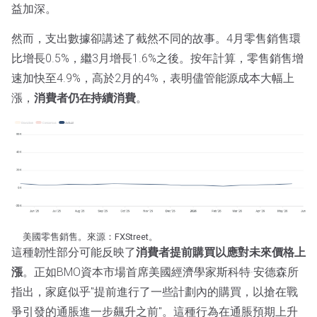
益加深。
然而，支出數據卻講述了截然不同的故事。4月零售銷售環
比增長0.5%，繼3月增長1.6%之後。按年計算，零售銷售增
速加快至4.9%，高於2月的4%，表明儘管能源成本大幅上
漲，
消費者仍在持續消費
。
美國零售銷售。來源：FXStreet。
這種韌性部分可能反映了
消費者提前購買以應對未來價格上
漲
。正如BMO資本市場首席美國經濟學家斯科特·安德森所
指出，家庭似乎"提前進行了一些計劃內的購買，以搶在戰
爭引發的通脹進一步飆升之前"。這種行為在通脹預期上升