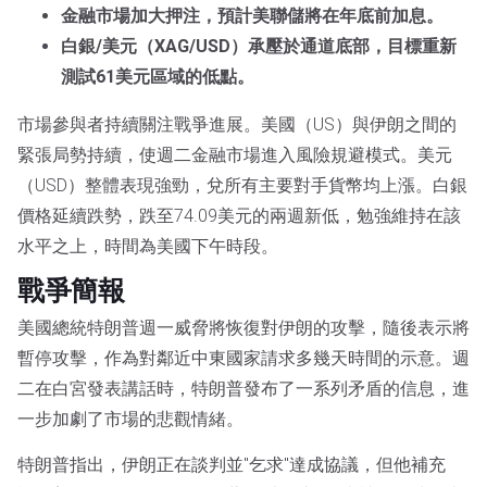
金融市場加大押注，預計美聯儲將在年底前加息。
白銀/美元（XAG/USD）承壓於通道底部，目標重新
測試61美元區域的低點。
市場參與者持續關注戰爭進展。美國（US）與伊朗之間的
緊張局勢持續，使週二金融市場進入風險規避模式。美元
（USD）整體表現強勁，兌所有主要對手貨幣均上漲。白銀
價格延續跌勢，跌至74.09美元的兩週新低，勉強維持在該
水平之上，時間為美國下午時段。
戰爭簡報
美國總統特朗普週一威脅將恢復對伊朗的攻擊，隨後表示將
暫停攻擊，作為對鄰近中東國家請求多幾天時間的示意。週
二在白宮發表講話時，特朗普發布了一系列矛盾的信息，進
一步加劇了市場的悲觀情緒。
特朗普指出，伊朗正在談判並"乞求"達成協議，但他補充