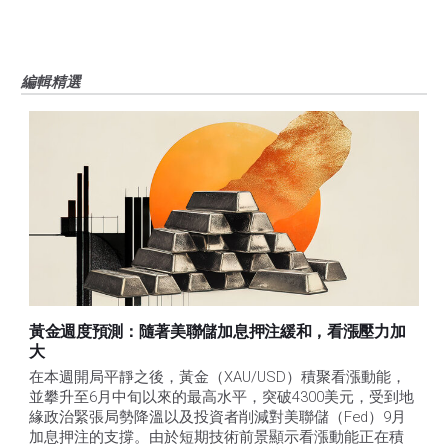
編輯精選
黃金週度預測：隨著美聯儲加息押注緩和，看漲壓力加
大
在本週開局平靜之後，黃金（XAU/USD）積聚看漲動能，
並攀升至6月中旬以來的最高水平，突破4300美元，受到地
緣政治緊張局勢降溫以及投資者削減對美聯儲（Fed）9月
加息押注的支撐。由於短期技術前景顯示看漲動能正在積