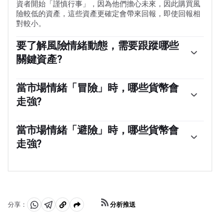
資者開始「謹慎行事」，因為他們擔心未來，因此購買風
險較低的資產，這些資產更確定會帶來回報，即使回報相
對較小。
要了解風險情緒動態，需要跟蹤哪些
關鍵資產?
通常，在「風險偏好」時期，股市會上漲，大多數大宗商
品(黃金除外)也會升值，因為它們受益於積極的增長前
當市場情緒「冒險」時，哪些貨幣會
景。大宗商品出口大國的貨幣因需求增加而走強，加密貨
走強?
幣上漲。在「規避風險」的市場中，債券——尤其是主要的
政府債券——上漲，黃金表現搶眼，日元、瑞士法郎和美元
澳元(AUD)、加元(CAD)、新西蘭元(NZD)以及盧布(RUB)和
等避險貨幣都受益。
南非蘭特(ZAR)等次要外匯，都傾向於在「風險偏好」的市
當市場情緒「避險」時，哪些貨幣會
場中上漲。這是因為這些貨幣的經濟增長嚴重依賴大宗商
走強?
品出口，而大宗商品在風險偏好時期往往會上漲。這是因
為投資者預計，由於經濟活動的增加，未來對原材料的需
在「避險」期間傾向於升值的主要貨幣是美元(USD)、日
求將會增加。
元(JPY)和瑞士法郎(CHF)。美元，因為它是世界儲備貨
幣，因為在危機時期投資者購買美國政府債券，這被視為
安全的，因為世界上最大的經濟體不太可能違約。日元受
到對日本政府債券需求增加的影響，因為日本國內投資者
分析推送
分享：
持有的國債比例很高，即使在危機時期，他們也不太可能
分
分
複
拋售這些國債。瑞士法郎，因為嚴格的瑞士銀行法為投資