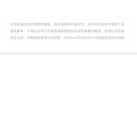
享
享
製
者提供了加強的資本保護。
至
至
到
WhatsApp
Telegram
剪
本頁面資訊包含前瞻性陳述，涉及風險和不確定性。本頁所介紹的市場和工具
貼
僅供參考，不應以任何方式被視為購買或出售這些資產的建議。在做任何投資
板
決定之前，你都應該做充分的調查。FXStreet不以任何方式保證該資訊沒有錯
誤、錯誤或重大錯報。它也不保證這些資料是及時的。在公開市場投資涉及很
大的風險，包括損失全部或部分投資，以及精神上的痛苦。所有與投資有關的
風險、損失和成本，包括本金的全部損失，均由您負責。本文僅代表作者個人
觀點，並不代表FXStreet或其廣告商的官方政策或立場。作者不對本頁連結的
資訊負責。
如果文章正文中沒有明確提到，在撰寫本文時，作者在本文中提到的任何股票
中都沒有頭寸，也沒有與文中提到的任何公司有業務關係。除了FXStreet，作
者沒有收到撰寫這篇文章的報酬。
FXStreet和作者不提供個性化的建議。作者對該資訊的準確性、完整性或適用
性不作任何陳述。FXStreet和作者將不承擔任何錯誤，遺漏或任何損失，傷害
或損害由此資訊及其顯示或使用引起的。錯誤和遺漏除外。本文作者和
FXStreet並非註冊投資顧問，本文內容無意提供任何投資建議。