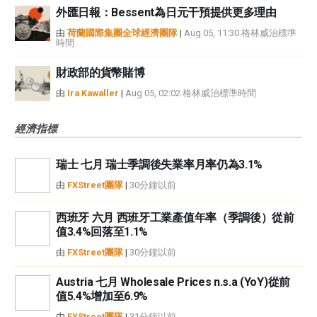
外匯日報：Bessent為日元干預提供更多理由
由
荷蘭國際集團全球經濟團隊
|
Aug 05, 11:30 格林威治標準
時間
財政部的貨幣賭博
由
Ira Kawaller
|
Aug 05, 02:02 格林威治標準時間
經濟指標
瑞士 七月 瑞士季調後失業率月率仍為3.1%
由
FXStreet團隊
|
30分鐘以前
西班牙 六月 西班牙工業產值年率（季調後）從前
值3.4%回落至1.1%
由
FXStreet團隊
|
30分鐘以前
Austria 七月 Wholesale Prices n.s.a (YoY)從前
值5.4%增加至6.9%
由
FXStreet團隊
|
31分鐘以前