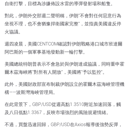
自衛打擊，目標為涉嫌佈設水雷的導彈發射場和船隻。
對此，伊朗外交部週二聲明稱，伊朗"不會對任何惡意行為
坐視不理，也不會猶豫捍衛國家完整"，並指責美國違反停
火協議。
週四凌晨，美國CENTCOM確認對伊朗戰略港口城市班達爾
阿巴斯的一個軍事基地發動新一輪打擊。
美國總統特朗普表示不會急於與伊朗達成協議，同時重申霍
爾木茲海峽將"對所有人開放"，美國將"予以監控"。
此外，美國財政部宣布制裁伊朗設立的霍爾木茲海峽管理機
構——波斯灣海峽管理局。
在此背景下，GBP/USD從週高點1.3510附近加速回落，觸
及八日低點1.3367，反映市場強烈的風險規避情緒。
不過，買盤迅速回歸，GBP/USD在Axios報導後強勢反彈，