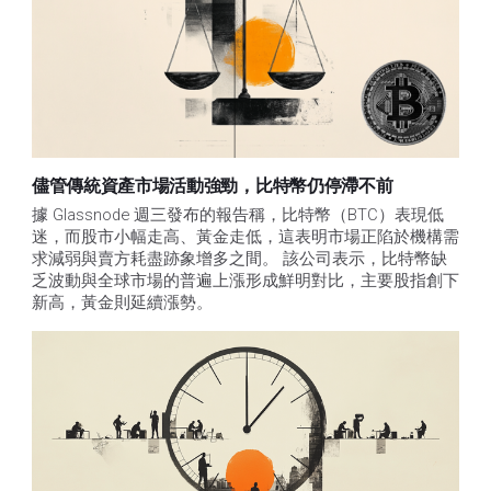
儘管傳統資產市場活動強勁，比特幣仍停滯不前
據 Glassnode 週三發布的報告稱，比特幣（BTC）表現低
迷，而股市小幅走高、黃金走低，這表明市場正陷於機構需
求減弱與賣方耗盡跡象增多之間。 該公司表示，比特幣缺
乏波動與全球市場的普遍上漲形成鮮明對比，主要股指創下
新高，黃金則延續漲勢。