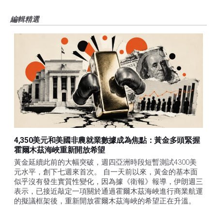
編輯精選
4,350美元和美國非農就業數據成為焦點：黃金多頭緊握
霍爾木茲海峽重新開放希望
黃金延續此前的大幅突破，週四亞洲時段短暫測試4300美
元水平，創下七週來首次。 自一天前以來，黃金的基本面
似乎沒有發生實質性變化，因為據《衛報》報導，伊朗週三
表示，已接近敲定一項關於通過霍爾木茲海峽進行商業航運
的擬議框架後，重新開放霍爾木茲海峽的希望正在升溫。