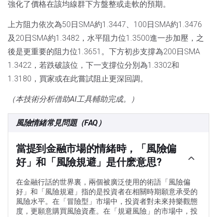
強化了價格在該均線群下方盤整或走軟的預期。
上方阻力依次為50日SMA約1.3447、100日SMA約1.3476
及20日SMA約1.3482，水平阻力位1.3500進一步加壓，之
後是更重要的阻力位1.3651。下方初步支撐為200日SMA
1.3422，若跌破該位，下一支撐位分別為1.3302和
1.3180，買家或在此嘗試阻止更深回調。
（本技術分析借助AI工具輔助完成。）
風險情緒常見問題（FAQ）
當提到金融市場的情緒時，「風險偏
好」和「風險規避」是什麽意思?
在金融行話的世界裏，兩個被廣泛使用的術語「風險偏
好」和「風險規避」指的是投資者在相關時期願意承受的
風險水平。在「冒險型」市場中，投資者對未來持樂觀態
度，更願意購買風險資產。在「規避風險」的市場中，投