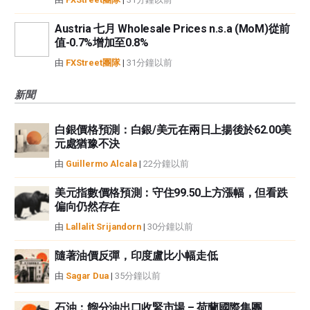
Austria 七月 Wholesale Prices n.s.a (MoM)從前
值-0.7%增加至0.8%
由
FXStreet團隊
|
31分鐘以前
新聞
白銀價格預測：白銀/美元在兩日上揚後於62.00美
元處猶豫不決
由
Guillermo Alcala
|
22分鐘以前
美元指數價格預測：守住99.50上方漲幅，但看跌
偏向仍然存在
由
Lallalit Srijandorn
|
30分鐘以前
隨著油價反彈，印度盧比小幅走低
由
Sagar Dua
|
35分鐘以前
石油：餾分油出口收緊市場 – 荷蘭國際集團