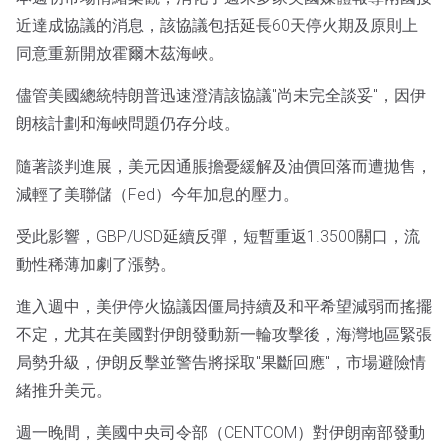
近達成協議的消息，該協議包括延長60天停火期及原則上
同意重新開放霍爾木茲海峽。
儘管美國總統特朗普迅速澄清該協議"尚未完全談妥"，因伊
朗核計劃和海峽問題仍存分歧。
隨著談判進展，美元因通脹擔憂緩解及油價回落而遭拋售，
減輕了美聯儲（Fed）今年加息的壓力。
受此影響，GBP/USD延續反彈，短暫重返1.3500關口，流
動性稀薄加劇了漲勢。
進入週中，美伊停火協議因僵局持續及和平希望減弱而搖擺
不定，尤其在美國對伊朗發動新一輪攻擊後，海灣地區緊張
局勢升級，伊朗反擊並警告將採取"果斷回應"，市場避險情
緒推升美元。
週一晚間，美國中央司令部（CENTCOM）對伊朗南部發動