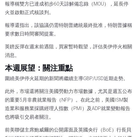
報導稱雙方已達成初步60天諒解備忘錄（MOU），延長停
火並啟動正式核談判。
報導還指出，該協議仍需特朗普總統最終批准，特朗普據稱
要求數日時間審閱提案。
英鎊反彈在週末前遇阻，買家暫時觀望，評估美伊停火相關
消息。
本週展望：關注重點
圍繞美伊停火延期的新聞將繼續主導GBP/USD近期走勢。
此外，市場還將關注美國勞動力市場數據，尤其是週五公布
的重要5月非農就業報告（NFP）。在此之前，美國ISM製
造業和服務業採購經理人指數（PMI）及ADP就業變動報告
也將吸引交易者關注。
前美聯儲主席鮑威爾的公開露面及英國央行（BoE）行長貝