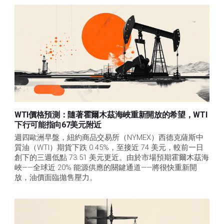
WTI價格預測：隨著霍爾木茲海峽重新開放的希望，WTI
下行可能指向67美元附近
週四歐洲早盤，紐約商品交易所（NYMEX）西德克薩斯中
質油（WTI）期貨下跌 0.45%，至接近 74 美元，較前一日
創下的三週低點 73.51 美元更近。由於市場預期霍爾木茲海
峽——全球近 20% 能源供應的關鍵通道——將很快重新開
放，油價面臨拋售壓力。 