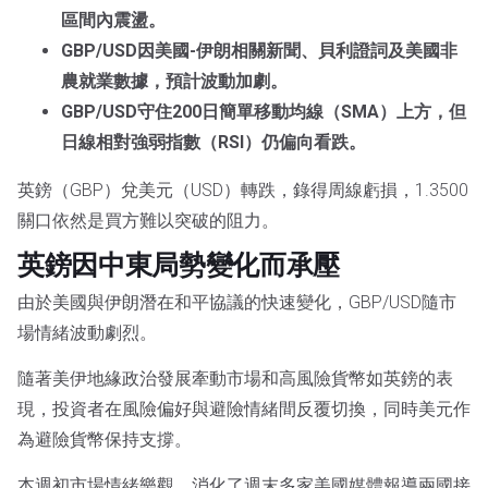
區間內震盪。
GBP/USD因美國-伊朗相關新聞、貝利證詞及美國非
農就業數據，預計波動加劇。
GBP/USD守住200日簡單移動均線（SMA）上方，但
日線相對強弱指數（RSI）仍偏向看跌。
英鎊（GBP）兌美元（USD）轉跌，錄得周線虧損，1.3500
關口依然是買方難以突破的阻力。
英鎊因中東局勢變化而承壓
由於美國與伊朗潛在和平協議的快速變化，GBP/USD隨市
場情緒波動劇烈。
隨著美伊地緣政治發展牽動市場和高風險貨幣如英鎊的表
現，投資者在風險偏好與避險情緒間反覆切換，同時美元作
為避險貨幣保持支撐。
本週初市場情緒樂觀，消化了週末多家美國媒體報導兩國接