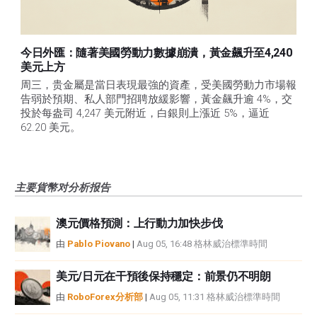
今日外匯：隨著美國勞動力數據崩潰，黃金飆升至4,240
美元上方
周三，贵金屬是當日表現最強的資產，受美國勞動力市場報
告弱於預期、私人部門招聘放緩影響，黃金飆升逾 4%，交
投於每盎司 4,247 美元附近，白銀則上漲近 5%，逼近 
62.20 美元。 
主要貨幣对分析报告
澳元價格預測：上行動力加快步伐
由
Pablo Piovano
|
Aug 05, 16:48 格林威治標準時間
美元/日元在干預後保持穩定：前景仍不明朗
由
RoboForex分析部
|
Aug 05, 11:31 格林威治標準時間