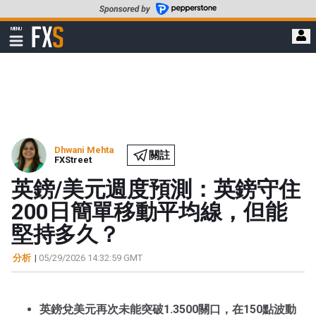
轉
至
FXStreet
MENU
主
顯
示
要
導
內
航
容
Dhwani Mehta
關註
FXStreet
英鎊/美元週度預測：英鎊守住
200日簡單移動平均線，但能
堅持多久？
分析
|
05/29/2026 14:32:59 GMT
英鎊兌美元再次未能突破1.3500關口，在150點波動