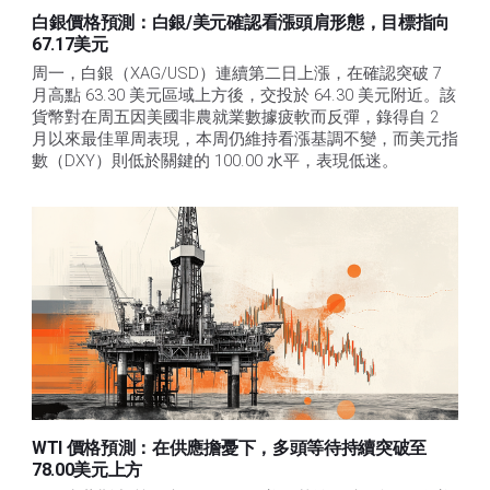
白銀價格預測：白銀/美元確認看漲頭肩形態，目標指向
67.17美元
周一，白銀（XAG/USD）連續第二日上漲，在確認突破 7 
月高點 63.30 美元區域上方後，交投於 64.30 美元附近。該
貨幣對在周五因美國非農就業數據疲軟而反彈，錄得自 2 
月以來最佳單周表現，本周仍維持看漲基調不變，而美元指
數（DXY）則低於關鍵的 100.00 水平，表現低迷。
WTI 價格預測：在供應擔憂下，多頭等待持續突破至
78.00美元上方