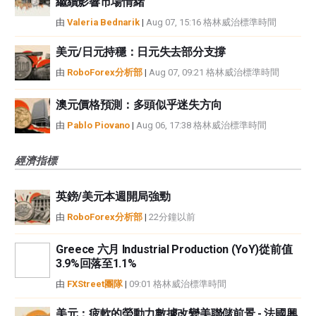
繼續影響市場情緒
由
Valeria Bednarik
|
Aug 07, 15:16 格林威治標準時間
美元/日元持穩：日元失去部分支撐
由
RoboForex分析部
|
Aug 07, 09:21 格林威治標準時間
澳元價格預測：多頭似乎迷失方向
由
Pablo Piovano
|
Aug 06, 17:38 格林威治標準時間
經濟指標
英鎊/美元本週開局強勁
由
RoboForex分析部
|
22分鐘以前
Greece 六月 Industrial Production (YoY)從前值
3.9%回落至1.1%
由
FXStreet團隊
|
09:01 格林威治標準時間
美元：疲軟的勞動力數據改變美聯儲前景 - 法國興