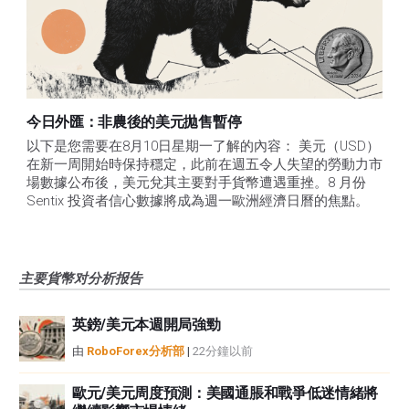
今日外匯：非農後的美元拋售暫停
以下是您需要在8月10日星期一了解的內容： 美元（USD）
在新一周開始時保持穩定，此前在週五令人失望的勞動力市
場數據公布後，美元兌其主要對手貨幣遭遇重挫。8 月份 
Sentix 投資者信心數據將成為週一歐洲經濟日曆的焦點。
主要貨幣对分析报告
英鎊/美元本週開局強勁
由
RoboForex分析部
|
22分鐘以前
歐元/美元周度預測：美國通脹和戰爭低迷情緒將