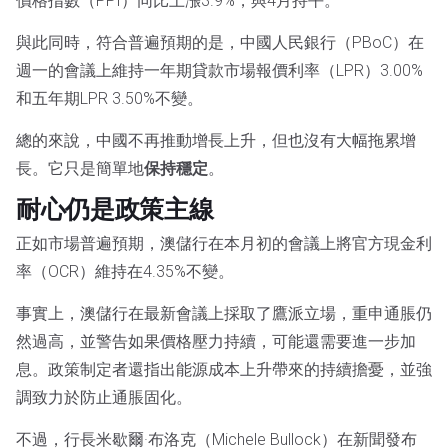
價格指數（PPI）同比上漲3.9%，與4月持平。
與此同時，符合普遍預期的是，中國人民銀行（PBoC）在
週一的會議上維持一年期貸款市場報價利率（LPR）3.00%
和五年期LPR 3.50%不變。
總的來說，中國不再推動增長上升，但也沒有大幅拖累增
長。它只是簡單地
保持穩定
。
耐心仍是政策主線
正如市場普遍預期，澳儲行在本月初的會議上將官方現金利
率（OCR）維持在4.35%不變。
事實上，澳儲行在最新會議上採取了鷹派立場，重申通脹仍
然過高，並警告如果價格壓力持續，可能還需要進一步加
息。政策制定者還指出能源成本上升帶來的持續擔憂，並強
調致力於防止通脹固化。
不過，行長米歇爾·布洛克（Michele Bullock）在新聞發布