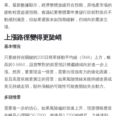
果。最新數據顯示，經濟整體放緩符合預期，房地產市場的
疲軟程度超過預期。會議紀要整體重申澳儲行目前對按兵不
動感到滿意，但如果通脹未如預期緩解，仍傾向於鷹派立
場。
上漲路徑變得更陡峭
基本情況
只要維持在關鍵的200日簡單移動平均線（SMA）上方，略
高於0.6860，該貨幣對的前景預計將繼續傾向於進一步上
漲。然而，要實現這一情景，需要出現強有力的催化因素，
並且高度依賴更廣泛的背景：如果風險情緒未能持續改善或
美元持續走弱，額外漲幅的可能性可能會開始失去動力。
多頭情景
需要進一步的信心。如果風險偏好加速上升，現貨價格應首
先觸及心理關口0.7000，然後是0.7200的標尺，之後達到