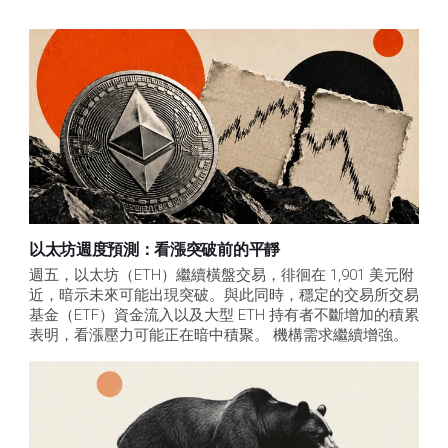
以太坊週度預測：看漲突破前的平靜
週五，以太坊（ETH）繼續橫盤交易，徘徊在 1,901 美元附
近，暗示未來可能出現突破。與此同時，穩定的交易所交易
基金（ETF）資金流入以及大型 ETH 持有者不斷增加的積累
表明，看漲壓力可能正在暗中積聚。 機構需求繼續增強。