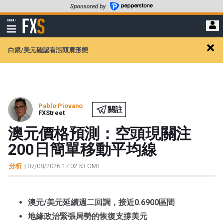
轉
至
FXStreet
MENU
主
顯
示
要
導
內
白銀/美元確認看漲頭肩形態
航
Clos
容
alert
Pablo Piovano
關註
FXStreet
澳元價格預測：空頭現關注
200日簡單移動平均線
分析
|
07/08/2026 17:02:53 GMT
澳元/美元延續週二回調，接近0.6900區間
地緣政治緊張局勢的恢復支撐美元