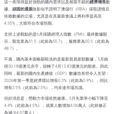
這一表現得益於強勁的國內需求以及相當不錯的
經濟增長
數
據。
頑固的通脹
陰影似乎證明了澳儲行（RBA）採取謹慎且
依賴數據的立場，尤其是在其最新會議上將利率提高至
4.35%，大致符合市場預期。
支持上述觀點的是6月採購經理人指數（PMI）最終數據顯
示，製造業為51.5（此前為50.7），服務業為50.5（此前為
48.7）。
不過，國內基本面略顯暗淡的是最新貿易差額數據，5月錄
得30.18億澳元赤字，扭轉了4月13.83億澳元的順差。與此
同時，最新的國內生產總值（GDP）數據也有些令人失望：
2026年第一季度經濟環比增長0.3%（此前為0.9%），同比
增長2.5%（此前為2.5%），均未達市場共識。
但好消息是，勞動力市場依然健康。5月失業率小幅下降至
4.4%（此前為4.5%），就業人數增加4.06萬人（此前修正
為減少4.07萬人）。