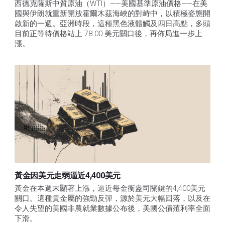
西德克薩斯中質原油（WTI）——美國基準原油價格——在美
國與伊朗就重新開放霍爾木茲海峽的對峙中，以積極姿態開
啟新的一週。亞洲時段，這種黑色液體觸及四日高點，多頭
目前正等待價格站上 78.00 美元關口後，再佈局進一步上
漲。 
黃金因美元走弱逼近4,400美元
黃金在本週末顯著上漲，逼近每金衡盎司關鍵的4,400美元
關口。這種貴金屬的強勁反彈，源於美元大幅回落，以及在
令人失望的美國非農就業數據公布後，美國公債殖利率全面
下滑。