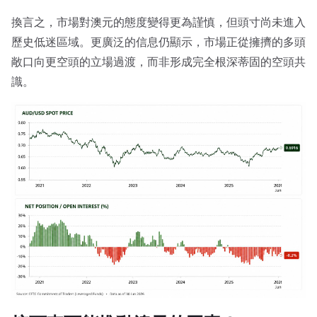
換言之，市場對澳元的態度變得更為謹慎，但頭寸尚未進入
歷史低迷區域。更廣泛的信息仍顯示，市場正從擁擠的多頭
敞口向更空頭的立場過渡，而非形成完全根深蒂固的空頭共
識。