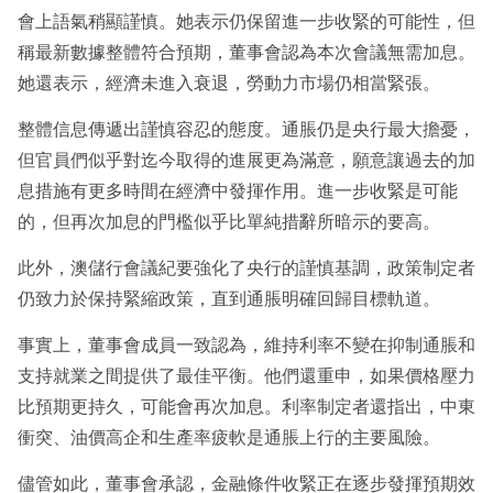
會上語氣稍顯謹慎。她表示仍保留進一步收緊的可能性，但
稱最新數據整體符合預期，董事會認為本次會議無需加息。
她還表示，經濟未進入衰退，勞動力市場仍相當緊張。
整體信息傳遞出謹慎容忍的態度。通脹仍是央行最大擔憂，
但官員們似乎對迄今取得的進展更為滿意，願意讓過去的加
息措施有更多時間在經濟中發揮作用。進一步收緊是可能
的，但再次加息的門檻似乎比單純措辭所暗示的要高。
此外，澳儲行會議紀要強化了央行的謹慎基調，政策制定者
仍致力於保持緊縮政策，直到通脹明確回歸目標軌道。
事實上，董事會成員一致認為，維持利率不變在抑制通脹和
支持就業之間提供了最佳平衡。他們還重申，如果價格壓力
比預期更持久，可能會再次加息。利率制定者還指出，中東
衝突、油價高企和生產率疲軟是通脹上行的主要風險。
儘管如此，董事會承認，金融條件收緊正在逐步發揮預期效