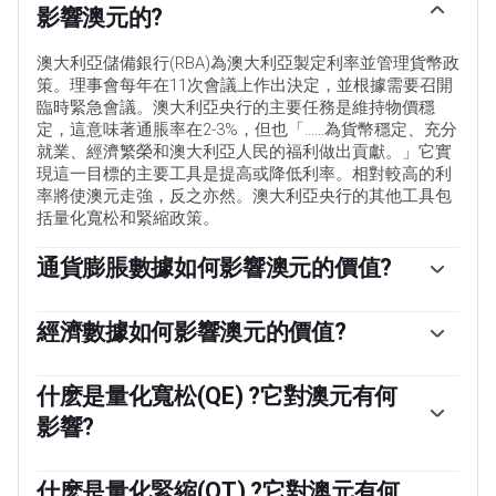
影響澳元的?
澳大利亞儲備銀行(RBA)為澳大利亞製定利率並管理貨幣政
策。理事會每年在11次會議上作出決定，並根據需要召開
臨時緊急會議。澳大利亞央行的主要任務是維持物價穩
定，這意味著通脹率在2-3%，但也「……為貨幣穩定、充分
就業、經濟繁榮和澳大利亞人民的福利做出貢獻。」它實
現這一目標的主要工具是提高或降低利率。相對較高的利
率將使澳元走強，反之亦然。澳大利亞央行的其他工具包
括量化寬松和緊縮政策。
通貨膨脹數據如何影響澳元的價值?
傳統上，通貨膨脹一直被認為是貨幣的負面因素，因為它
總體上降低了貨幣的價值，但在現代，隨著跨境資本管製
經濟數據如何影響澳元的價值?
的放松，情況實際上正好相反。現在，適度的高通脹往往
宏觀經濟數據衡量經濟的健康狀況，並可能對其貨幣的價
會導致央行提高利率，這反過來又會吸引更多的資金流
值產生影響。投資者更願意將資金投資於安全和增長的經
什麽是量化寬松(QE) ?它對澳元有何
入，這些資金來自尋求利潤豐厚的投資場所的全球投資
濟體，而不是不穩定和萎縮的經濟體。更多的資本流入增
者。這增加了對當地貨幣的需求，在澳大利亞就是澳元。
影響?
加了總需求和本國貨幣的價值。GDP、製造業和服務業
pmi、就業和消費者信心調查等經典指標都會影響澳元。
量化寬松(QE)是在降低利率不足以恢復經濟中信貸流動的
強勁的經濟可能會鼓勵澳大利亞儲備銀行提高利率，這也
極端情況下使用的工具。量化寬松是澳大利亞儲備銀行
什麽是量化緊縮(QT) ?它對澳元有何