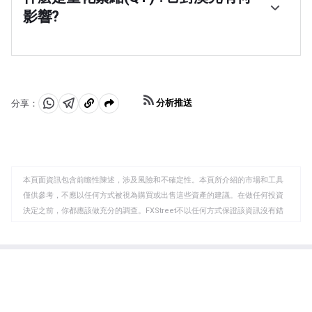
支持澳元。
(RBA)印刷澳元(AUD)以從金融機構購買資產(通常是政府或
影響?
公司債券)的過程，從而為他們提供急需的流動性。量化寬
松通常會導致澳元走弱。
量化緊縮(QT)是量化寬松的反面。它是在量化寬松之後，
當經濟正在復蘇，通脹開始上升時進行的。在量化寬松
中，澳大利亞儲備銀行(RBA)從金融機構購買政府和公司債
券，為它們提供流動性，而在QT中，澳大利亞儲備銀行停
止購買更多的資產，並停止將其持有的到期債券的本金再
分析推送
分享：
投資。這將對澳元有利(或看漲)。
分
分
複
享
享
製
至
至
到
WhatsApp
Telegram
剪
本頁面資訊包含前瞻性陳述，涉及風險和不確定性。本頁所介紹的市場和工具
貼
僅供參考，不應以任何方式被視為購買或出售這些資產的建議。在做任何投資
板
決定之前，你都應該做充分的調查。FXStreet不以任何方式保證該資訊沒有錯
誤、錯誤或重大錯報。它也不保證這些資料是及時的。在公開市場投資涉及很
大的風險，包括損失全部或部分投資，以及精神上的痛苦。所有與投資有關的
風險、損失和成本，包括本金的全部損失，均由您負責。本文僅代表作者個人
觀點，並不代表FXStreet或其廣告商的官方政策或立場。作者不對本頁連結的
資訊負責。
如果文章正文中沒有明確提到，在撰寫本文時，作者在本文中提到的任何股票