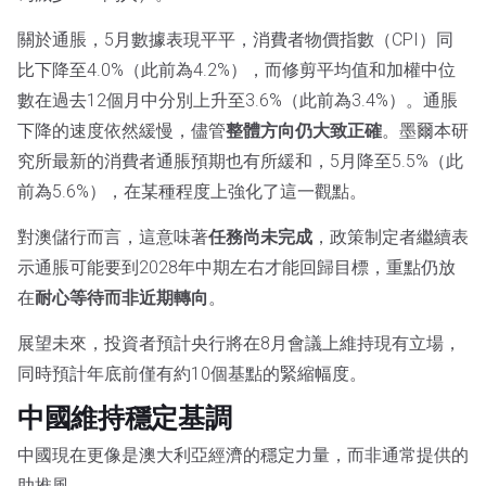
關於通脹，5月數據表現平平，消費者物價指數（CPI）同
比下降至4.0%（此前為4.2%），而修剪平均值和加權中位
數在過去12個月中分別上升至3.6%（此前為3.4%）。通脹
下降的速度依然緩慢，儘管
整體方向仍大致正確
。墨爾本研
究所最新的消費者通脹預期也有所緩和，5月降至5.5%（此
前為5.6%），在某種程度上強化了這一觀點。
對澳儲行而言，這意味著
任務尚未完成
，政策制定者繼續表
示通脹可能要到2028年中期左右才能回歸目標，重點仍放
在
耐心等待而非近期轉向
。
展望未來，投資者預計央行將在8月會議上維持現有立場，
同時預計年底前僅有約10個基點的緊縮幅度。
中國維持穩定基調
中國現在更像是澳大利亞經濟的穩定力量，而非通常提供的
助推風。