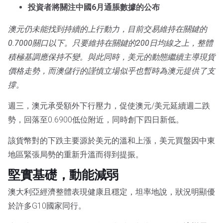
投資者將關注中國6月通脹數據的公布
澳元仍未能找到持續的上行動力，目前交易維持在關鍵的
0.7000關口以下。只要維持在關鍵的200日均線之上，整體
積極基調應保持不變。與此同時，美元的動態繼續主導現貨
價格走勢，而澳儲行的謹慎立場似乎也暫時為澳元提供了支
撐。
週三，澳元承受額外下行壓力，促使澳元/美元延續週二跌
勢，回落至0.6900低位附近，同時創下四日新低。
該貨幣對的下跌主要源於美元的溫和上漲，美元買盤因中東
地區緊張局勢的重新升溫而得到提振。
堅實基礎，動能減弱
澳大利亞經濟整體表現健康且穩定，坦率地說，狀況明顯優
於許多G10國家同行。