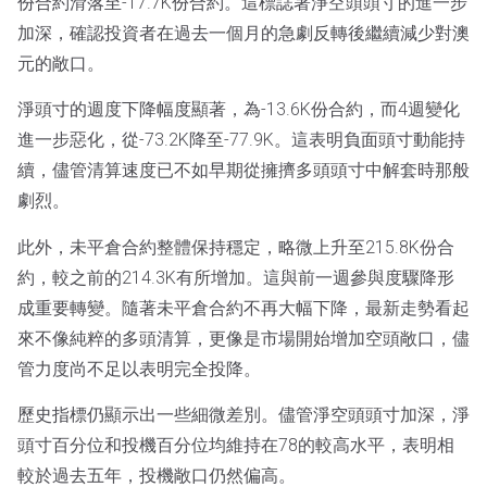
份合約滑落至-17.7K份合約。這標誌著淨空頭頭寸的進一步
加深，確認投資者在過去一個月的急劇反轉後繼續減少對澳
元的敞口。
淨頭寸的週度下降幅度顯著，為-13.6K份合約，而4週變化
進一步惡化，從-73.2K降至-77.9K。這表明負面頭寸動能持
續，儘管清算速度已不如早期從擁擠多頭頭寸中解套時那般
劇烈。
此外，未平倉合約整體保持穩定，略微上升至215.8K份合
約，較之前的214.3K有所增加。這與前一週參與度驟降形
成重要轉變。隨著未平倉合約不再大幅下降，最新走勢看起
來不像純粹的多頭清算，更像是市場開始增加空頭敞口，儘
管力度尚不足以表明完全投降。
歷史指標仍顯示出一些細微差別。儘管淨空頭頭寸加深，淨
頭寸百分位和投機百分位均維持在78的較高水平，表明相
較於過去五年，投機敞口仍然偏高。