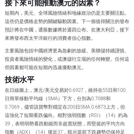
接下來可能推動澳元的因素？
短期內，美元、全球風險情緒和地緣政治仍是主要關注點。
這些仍是價格走勢的關鍵驅動因素。下一個值得關注的發布
預計將在中國，通脹數據將於週四公布。在澳大利亞，接下
來將發布西太平洋銀行的消費者信心指數。
主要風險包括中國經濟更為急劇的放緩、美聯儲持續謹慎、
投資者風險情緒的變化，或澳儲行立場的任何轉變。任何這
些因素都可能在短期內迅速擾動澳元。
技術水平
在日線圖上，澳元/美元交易於0.6927，維持在55日和100
日簡單移動平均線（SMA）下方，分別為0.7088和
0.7069，儘管該貨幣對穩定在200日SMA 0.6873上方，但
這強化了短期看跌偏向。相對強弱指數（RSI）（14）約為
39，表明弱勢看跌動能而非超賣狀態，而堅挺的平均方向
指數（ADX）（14）接近37，暗示當前下跌趨勢仍保持足