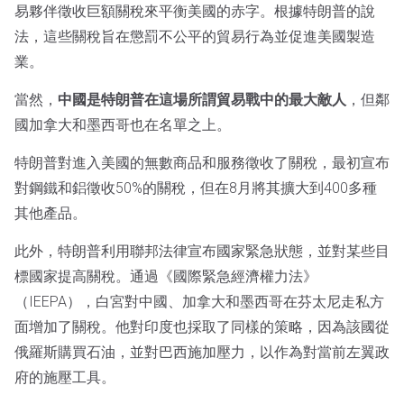
易夥伴徵收巨額關稅來平衡美國的赤字。根據特朗普的說
法，這些關稅旨在懲罰不公平的貿易行為並促進美國製造
業。
當然，
中國是特朗普在這場所謂貿易戰中的最大敵人
，但鄰
國加拿大和墨西哥也在名單之上。
特朗普對進入美國的無數商品和服務徵收了關稅，最初宣布
對鋼鐵和鋁徵收50%的關稅，但在8月將其擴大到400多種
其他產品。
此外，特朗普利用聯邦法律宣布國家緊急狀態，並對某些目
標國家提高關稅。通過《國際緊急經濟權力法》
（IEEPA），白宮對中國、加拿大和墨西哥在芬太尼走私方
面增加了關稅。他對印度也採取了同樣的策略，因為該國從
俄羅斯購買石油，並對巴西施加壓力，以作為對當前左翼政
府的施壓工具。