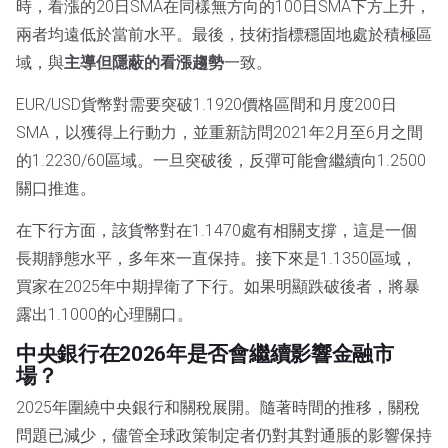
時，看漲的20日SMA在同樣無方向的100日SMA下方上升，
兩者均遠低於當前水平。最後，技術指標穩固地處於積極區
域，與
主導但隱蔽的看漲趨勢
一致。
EUR/USD貨幣對需要突破1.1920價格區間和月度200日
SMA，以獲得上行動力，並重新訪問2021年2月至6月之間
的1.2230/60區域。一旦突破後，反彈可能會繼續向1.2500
關口推進。
在下行方面，該貨幣對在1.1470處有相關支撐，這是一個
長期靜態水平，多年來一直保持。接下來是1.1350區域，
買家在2025年中期捍衛了下行。如果明顯跌破後者，將暴
露出1.1000的心理關口。
中央銀行在2026年是否會繼續影響金融市
場？
2025年圍繞中央銀行和關稅展開。隨著時間的推移，關稅
問題已減少，儘管全球政策制定者仍對其對通脹的影響保持