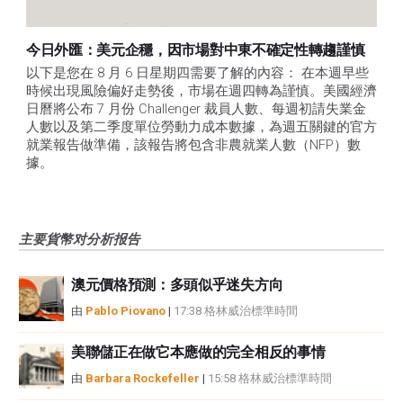
今日外匯：美元企穩，因市場對中東不確定性轉趨謹慎
以下是您在 8 月 6 日星期四需要了解的內容： 在本週早些
時候出現風險偏好走勢後，市場在週四轉為謹慎。美國經濟
日曆將公布 7 月份 Challenger 裁員人數、每週初請失業金
人數以及第二季度單位勞動力成本數據，為週五關鍵的官方
就業報告做準備，該報告將包含非農就業人數（NFP）數
據。
主要貨幣对分析报告
澳元價格預測：多頭似乎迷失方向
由
Pablo Piovano
|
17:38 格林威治標準時間
美聯儲正在做它本應做的完全相反的事情
由
Barbara Rockefeller
|
15:58 格林威治標準時間