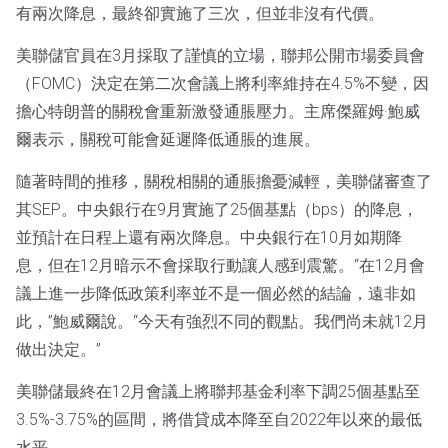
有兩次降息，最終卻實施了三次，但並非沒有代價。
美聯儲官員在3月採取了謹慎的立場，聯邦公開市場委員會
（FOMC）決定在第二次會議上將利率維持在4.5%不變，因
擔心特朗普的關稅會重新激發通脹壓力。主席傑羅姆·鮑威
爾表示，關稅可能會延遲降低通脹的進展。
隨著時間的推移，關稅相關的通脹擔憂減輕，美聯儲審查了
其SEP。中央銀行在9月實施了25個基點（bps）的降息，
並預計在日程上還有兩次降息。中央銀行在10月如期降
息，但在12月暗示不會採取行動讓人感到震驚。“在12月會
議上進一步降低政策利率並不是一個必然的結論，遠非如
此，”鮑威爾說。“今天有強烈不同的觀點。我們尚未就12月
做出決定。”
美聯儲最終在12月會議上將聯邦基金利率下調25個基點至
3.5%-3.75%的區間，將借貸成本降至自2022年以來的最低
水平。