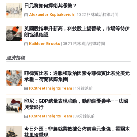
日元將如何捍衛其漲勢？
由
Alexander Kuptsikevich
|
10:22 格林威治標準時間
英國股指攀升新高，科技股上揚暫歇，市場等待伊
朗協議確認
由
Kathleen Brooks
|
08:21 格林威治標準時間
經濟指標
菲律賓比索：通脹和政治因素令菲律賓比索兌美元
承壓 – 荷蘭國際集團
由
FXStreet Insights Team
|
1分鐘以前
印尼：GDP總量表現強勁，動能喜憂參半——法國
興業銀行
由
FXStreet Insights Team
|
39分鐘以前
今日外匯：非農就業數據公佈前美元走強，霍爾木
茲風險重現