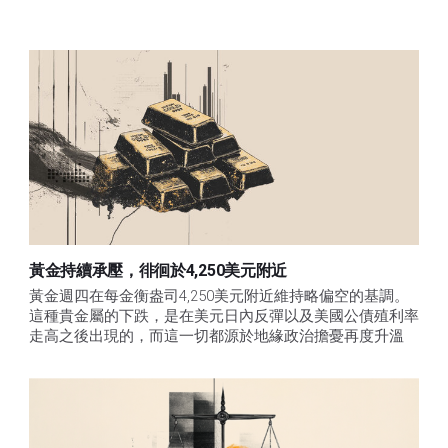
黃金持續承壓，徘徊於4,250美元附近
黃金週四在每金衡盎司4,250美元附近維持略偏空的基調。
這種貴金屬的下跌，是在美元日內反彈以及美國公債殖利率
走高之後出現的，而這一切都源於地緣政治擔憂再度升溫