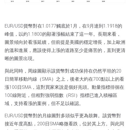
EUR/USD貨幣對在1.0177觸底於1月，在9月達到1.1918的
峰值，以約1.1800的顯著漲幅結束了這一年。長期來看，
圖景傾向於看漲延續，但前提是美國的穩定增長，加上歐洲
的溫和進展，應該使得上漲的道路至少是痛苦的，直到更清
晰的圖景出現。
與此同時，周線圖顯示該貨幣對成功保持在仍然平坦的20
日簡單移動均線（SMA）之上，後者大約在700點以上的看
漲100日SMA，這對買家來說是個好兆頭。動量指標徘徊在
100線附近，但相對強弱指數（RSI）指標已進入積極區
域，支持看漲的案例，但不足以確認。
EUR/USD貨幣對的月線圖對多頭似乎更為鼓舞。該貨幣對
接近年度高點，200日SMA略微看跌，位於其上方。與此同