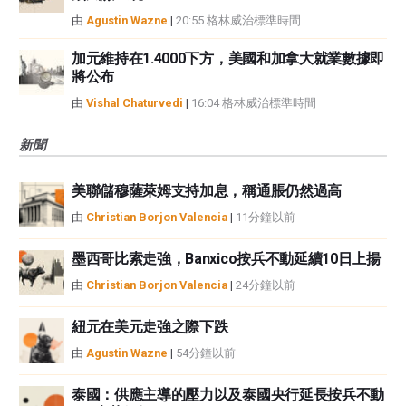
由
Agustin Wazne
|
20:55 格林威治標準時間
加元維持在1.4000下方，美國和加拿大就業數據即
將公布
由
Vishal Chaturvedi
|
16:04 格林威治標準時間
新聞
美聯儲穆薩萊姆支持加息，稱通脹仍然過高
由
Christian Borjon Valencia
|
11分鐘以前
墨西哥比索走強，Banxico按兵不動延續10日上揚
由
Christian Borjon Valencia
|
24分鐘以前
紐元在美元走強之際下跌
由
Agustin Wazne
|
54分鐘以前
泰國：供應主導的壓力以及泰國央行延長按兵不動