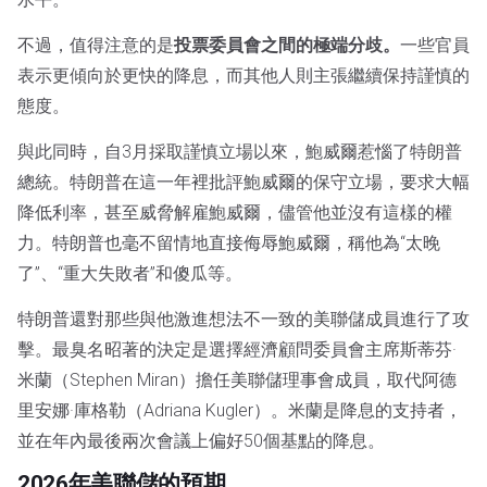
不過，值得注意的是
投票委員會之間的極端分歧。
一些官員
表示更傾向於更快的降息，而其他人則主張繼續保持謹慎的
態度。
與此同時，自3月採取謹慎立場以來，鮑威爾惹惱了特朗普
總統。特朗普在這一年裡批評鮑威爾的保守立場，要求大幅
降低利率，甚至威脅解雇鮑威爾，儘管他並沒有這樣的權
力。特朗普也毫不留情地直接侮辱鮑威爾，稱他為“太晚
了”、“重大失敗者”和傻瓜等。
特朗普還對那些與他激進想法不一致的美聯儲成員進行了攻
擊。最臭名昭著的決定是選擇經濟顧問委員會主席斯蒂芬·
米蘭（Stephen Miran）擔任美聯儲理事會成員，取代阿德
里安娜·庫格勒（Adriana Kugler）。米蘭是降息的支持者，
並在年內最後兩次會議上偏好50個基點的降息。
2026年美聯儲的預期