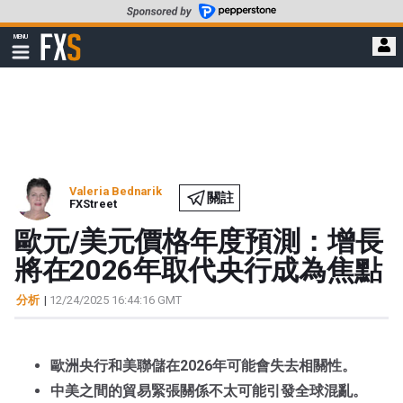
轉
至
FXStreet
MENU
主
顯
示
要
導
內
航
容
Valeria Bednarik
關註
FXStreet
歐元/美元價格年度預測：增長
將在2026年取代央行成為焦點
分析
|
12/24/2025 16:44:16 GMT
歐洲央行和美聯儲在2026年可能會失去相關性。
中美之間的貿易緊張關係不太可能引發全球混亂。