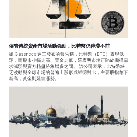
儘管傳統資產市場活動強勁，比特幣仍停滯不前
據 Glassnode 週三發布的報告稱，比特幣（BTC）表現低
迷，而股市小幅走高、黃金走低，這表明市場正陷於機構需
求減弱與賣方耗盡跡象增多之間。 該公司表示，比特幣缺
乏波動與全球市場的普遍上漲形成鮮明對比，主要股指創下
新高，黃金則延續漲勢。