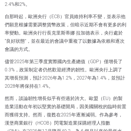
2.4%和2%。
自那時起，歐洲央行（ECB）官員維持利率不變，並表示他
們願意根據需要調整貨幣政策，但暗示近期不會有更多的利
率變動。歐洲央行行長克里斯蒂娜·拉加德表示，央行處於
“良好狀態”，並在最近的會議中重複了以數據為依賴和逐次
會議的方式。
儘管2025年第三季度實際國內生產總值（GDP）僅增長了
0.3%，政策制定者仍然歡迎經濟的韌性。歐洲央行上調了
其增長預測，預計2026年為1.2%，2027年為1.4%，並預計
2028年將保持在1.4%。
然而，談論韌性增長似乎有些過於誇大。歐盟（EU）的製
造業活動在年初以堅實的基礎開局，因美國關稅的臨時前置
而獲得支持。然而，復甦在2025年逐漸減弱。作為參考，
漢堡商業銀行（HCOB）閃電製造業採購經理人指數