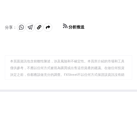
分析推送
分享：
分
分
複
享
享
製
至
至
到
WhatsApp
Telegram
剪
本頁面資訊包含前瞻性陳述，涉及風險和不確定性。本頁所介紹的市場和工具
貼
僅供參考，不應以任何方式被視為購買或出售這些資產的建議。在做任何投資
板
決定之前，你都應該做充分的調查。FXStreet不以任何方式保證該資訊沒有錯
誤、錯誤或重大錯報。它也不保證這些資料是及時的。在公開市場投資涉及很
大的風險，包括損失全部或部分投資，以及精神上的痛苦。所有與投資有關的
風險、損失和成本，包括本金的全部損失，均由您負責。本文僅代表作者個人
觀點，並不代表FXStreet或其廣告商的官方政策或立場。作者不對本頁連結的
資訊負責。
如果文章正文中沒有明確提到，在撰寫本文時，作者在本文中提到的任何股票
中都沒有頭寸，也沒有與文中提到的任何公司有業務關係。除了FXStreet，作
者沒有收到撰寫這篇文章的報酬。
FXStreet和作者不提供個性化的建議。作者對該資訊的準確性、完整性或適用