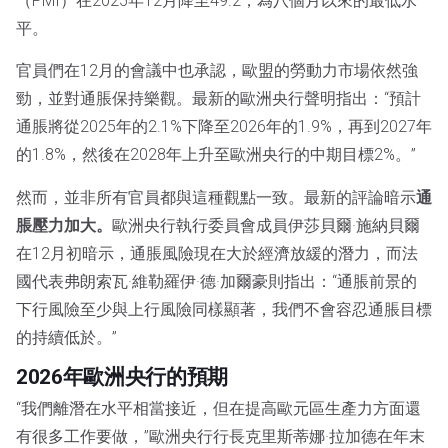
（PMI）在2025年12月降至49.2，為八個月以來的最低水
平。
官員們在12月的會議中也承認，歐盟的勞動力市場依然強
勁，並對通脹保持樂觀。最新的歐洲央行聲明指出：“預計
通脹將從2025年的2.1%下降至2026年的1.9%，再到2027年
的1.8%，然後在2028年上升至歐洲央行的中期目標2%。”
然而，並非所有官員都與這種觀點一致。最新的評論暗示
通
脹壓力加大。
歐洲央行執行委員會成員伊莎貝爾·施納貝爾
在12月初暗示，通脹風險現在大於經濟放緩的潛力，而法
國代表弗朗索瓦·維勒羅伊·德·加爾豪則指出：“通脹前景的
下行風險至少與上行風險同樣顯著，我們不會容忍通脹目標
的持續低於。”
2026年歐洲央行的預期
“我們離潛在水平相當接近，但在提高歐元區生產力方面還
有很多工作要做，”歐洲央行行長克里斯蒂娜·拉加德在年末