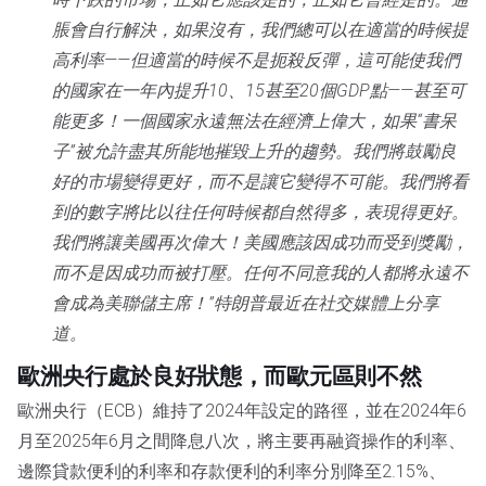
脹會自行解決，如果沒有，我們總可以在適當的時候提
高利率——但適當的時候不是扼殺反彈，這可能使我們
的國家在一年內提升10、15甚至20個GDP點——甚至可
能更多！一個國家永遠無法在經濟上偉大，如果“書呆
子”被允許盡其所能地摧毀上升的趨勢。我們將鼓勵良
好的市場變得更好，而不是讓它變得不可能。我們將看
到的數字將比以往任何時候都自然得多，表現得更好。
我們將讓美國再次偉大！美國應該因成功而受到獎勵，
而不是因成功而被打壓。任何不同意我的人都將永遠不
會成為美聯儲主席！”特朗普最近在社交媒體上分享
道。
歐洲央行處於良好狀態，而歐元區則不然
歐洲央行（ECB）維持了2024年設定的路徑，並在2024年6
月至2025年6月之間降息八次，將主要再融資操作的利率、
邊際貸款便利的利率和存款便利的利率分別降至2.15%、