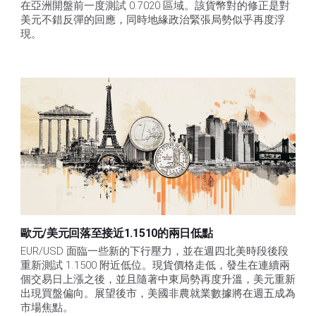
在亞洲開盤前一度測試 0.7020 區域。該貨幣對的修正是對
美元不錯反彈的回應，同時地緣政治緊張局勢似乎再度浮
現。
歐元/美元回落至接近1.1510的兩日低點
EUR/USD 面臨一些新的下行壓力，並在週四北美時段後段
重新測試 1.1500 附近低位。現貨價格走低，發生在連續兩
個交易日上漲之後，並且隨著中東局勢再度升溫，美元重新
出現買盤偏向。展望後市，美國非農就業數據將在週五成為
市場焦點。