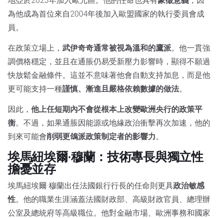
地亞於2023年加入歐元區。他的任命也具有
象徵意義
，因
為他成為首位來自2004年後加入歐盟國家的執行委員會成
員。
在政策立場上，
武伊奇奇通常被視為溫和的鷹派
。他一貫強
調價格穩定，並且在通脹仍易受新壓力影響時，顯得不願過
快放鬆金融條件。這並不意味著他會自動支持加息，而是他
更可能支持一種
謹慎、漸進且嚴格依賴數據的做法
。
因此，
他上任短期內不會從根本上改變歐洲央行的政策平
衡
。不過，如果通脹因能源或地緣政治衝擊再次加速，他的
到來可能會
削弱更鴿派政策制定者的影響力
。
埃馬紐埃爾·穆蘭：技術專長與獨立性
擔憂並存
埃馬紐埃爾·穆蘭出任法國銀行行長的任命則更具
政治敏感
性
。他的職業生涯涵蓋法國財政部、高級財政官員、總理辦
公室及總統府等高級職位。他對金融市場、歐洲事務和國家