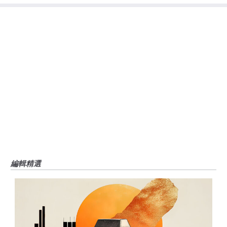
大的風險，包括損失全部或部分投資，以及精神上的痛苦。所有與投資有關的
風險、損失和成本，包括本金的全部損失，均由您負責。本文僅代表作者個人
觀點，並不代表FXStreet或其廣告商的官方政策或立場。作者不對本頁連結的
資訊負責。
如果文章正文中沒有明確提到，在撰寫本文時，作者在本文中提到的任何股票
中都沒有頭寸，也沒有與文中提到的任何公司有業務關係。除了FXStreet，作
者沒有收到撰寫這篇文章的報酬。
FXStreet和作者不提供個性化的建議。作者對該資訊的準確性、完整性或適用
性不作任何陳述。FXStreet和作者將不承擔任何錯誤，遺漏或任何損失，傷害
或損害由此資訊及其顯示或使用引起的。錯誤和遺漏除外。本文作者和
FXStreet並非註冊投資顧問，本文內容無意提供任何投資建議。
編輯精選