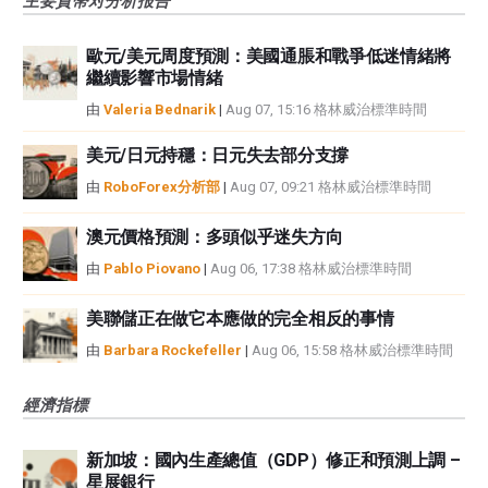
主要貨幣对分析报告
歐元/美元周度預測：美國通脹和戰爭低迷情緒將
繼續影響市場情緒
由
Valeria Bednarik
|
Aug 07, 15:16 格林威治標準時間
美元/日元持穩：日元失去部分支撐
由
RoboForex分析部
|
Aug 07, 09:21 格林威治標準時間
澳元價格預測：多頭似乎迷失方向
由
Pablo Piovano
|
Aug 06, 17:38 格林威治標準時間
美聯儲正在做它本應做的完全相反的事情
由
Barbara Rockefeller
|
Aug 06, 15:58 格林威治標準時間
經濟指標
新加坡：國內生產總值（GDP）修正和預測上調 –
星展銀行