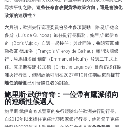
尋求平衡之際。
這些任命會改變貨幣政策方向，還是會強化
政策的連續性？
六月初，歐洲央行管理委員會發生多項變動：路易斯·德金
多斯（Luis de Guindos）卸任副行長職務，鮑里斯·武伊奇
奇（Boris Vujcic）自週一起接任；與此同時，弗朗索瓦·維
勒魯瓦·德加洛（François Villeroy de Galhau）離開法國銀
行，埃馬紐埃爾·穆蘭（Emmanuel Moulin）於週二正式上
任。克里斯蒂娜·拉加德（Christine Lagarde）目前仍擔任歐
洲央行行長，但關於她可能在2027年10月任期結束前
提前
離任的猜測
已引發繼任者的討論。
鮑里斯·武伊奇奇：一位帶有鷹派傾向
的連續性候選人
鮑里斯·武伊奇奇以豐富的央行經驗出任歐洲央行副行長。
自2012年以來擔任克羅地亞國家銀行行長，他監督了克羅