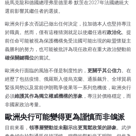
統馬克龍和德國總理弗里德里希·默茨在2027年法國總統大
選前影響其繼任者的選拔。
歐洲央行多次否認已做出任何決定，拉加德本人也堅持專注
於職責。然而，僅有這種猜測就足以使繼任過程
政治化
。提
前任命可能被視為保護機構免受法國可能出現的歐盟懷疑主
義勝利的努力，也可能被批評為現任政府在重大政治變動前
確保關鍵職位
的嘗試。
歐洲央行面臨的風險不僅是制度性的，
更關乎其公信力
。在
經歷了包括疫情、俄羅斯入侵烏克蘭、通脹飆升、全球貿易
緊張局勢以及當前伊朗戰爭後果等一系列危機後，歐洲央行
必須
維護其作為獨立權威機構的形象
，專注於價格穩定，而
非國家政治考量。
歐洲央行可能變得更為謹慎而非鴿派
目前來看，
領導層變動並未顯示出更寬鬆政策的跡象
。武伊