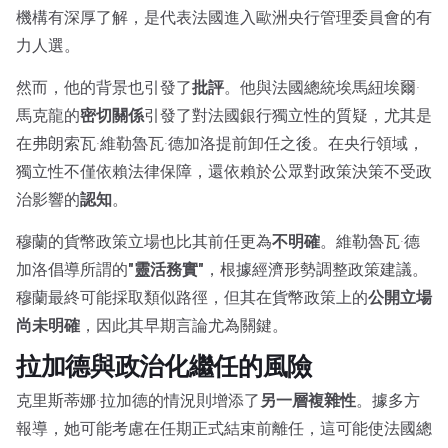
機構有深厚了解，是代表法國進入歐洲央行管理委員會的有
力人選。
然而，他的背景也引發了
批評
。他與法國總統埃馬紐埃爾·
馬克龍的
密切關係
引發了對法國銀行獨立性的質疑，尤其是
在弗朗索瓦·維勒魯瓦·德加洛提前卸任之後。在央行領域，
獨立性不僅依賴法律保障，還依賴於公眾對政策決策不受政
治影響的
認知
。
穆蘭的貨幣政策立場也比其前任更為
不明確
。維勒魯瓦·德
加洛倡導所謂的
"靈活務實"
，根據經濟形勢調整政策建議。
穆蘭最終可能採取類似路徑，但其在貨幣政策上的
公開立場
尚未明確
，因此其早期言論尤為關鍵。
拉加德與政治化繼任的風險
克里斯蒂娜·拉加德的情況則增添了
另一層複雜性
。據多方
報導，她可能考慮在任期正式結束前離任，這可能使法國總