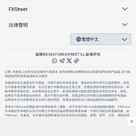
FXStreet
法律聲明
繁體中文
版權©2026 FOREXSTREET S.L.版權所有
註釋: 本網頁上的所有信息隨時可能更改. 使用本網站的瀏覽者必須接受我們的用戶協議. 請仔細
閱讀我們的保密協議和合法聲明。
外匯保證金交易隱含巨大風險，可能不適合所有投資者。過高的杠桿作用可以使您獲利，當然
也可能會使您蒙受虧損。在決定進行外匯保證金交易之前，您應該謹慎考慮您的投資目的，經
驗等級和冒險欲望。在外匯保證金交易中，虧損的風險可能超過您最初的保證金資金，因此，
如果您不能承擔資金的損失，最好不要投資外匯。您應該明白與外匯交易相關聯的所有風險，
如果您有任何外匯保證金交易方面的問題，您應該咨詢與自己無利益關系的金融顧問。
發表在FXStreet的觀點僅代表撰稿者本人觀點，並不代表FXStreet或他組織的觀點。FXStreet
尚未驗證其準確性以及任何獨立作者的評論或聲明的事實依據：可能出現錯誤和遺漏現象。由
FXStreet、其雇員、合作夥伴或撰稿者提供給本站的任何觀點、新聞、研究、分析、價格或其
他信息，僅作為壹般的市場評論，並不構成投資建議。FXStreet將不會承擔任何損失或損害的
賠償責任，包括但不限於因直接或間接使用或依賴這些信息而可能產生的任何利潤損失。