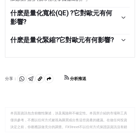
什麽是量化寬松(QE) ?它對歐元有何
影響?
「在極端情況下，歐洲央行可以實施一種叫做量化寬松的
政策工具。量化寬松是指歐洲央行印製歐元，然後用這些
什麽是量化緊縮?它對歐元有何影響?
歐元從銀行和其他金融機構購買資產——通常是政府債券或
量化緊縮(QT)是量化寬松的反面。它是在量化寬松之後，
公司債券。量化寬松通常會導致歐元走弱。當僅僅降低利
當經濟正在復蘇，通脹開始上升時進行的。在量化寬松
率不太可能實現價格穩定的目標時，量化寬松是最後的手
中，歐洲央行(ECB)從金融機構購買政府和公司債券，為它
段。歐洲央行在2009年至2011年的金融危機期間、2015年
們提供流動性，而在QT中，歐洲央行停止購買更多債券，
通脹持續低迷期間以及新冠肺炎大流行期間都使用了這種
並停止將其持有的到期債券本金進行再投資。這通常對歐
方法。」
分析推送
分享：
元有利(或看漲)。
分
分
複
享
享
製
至
至
到
WhatsApp
Telegram
剪
本頁面資訊包含前瞻性陳述，涉及風險和不確定性。本頁所介紹的市場和工具
貼
僅供參考，不應以任何方式被視為購買或出售這些資產的建議。在做任何投資
板
決定之前，你都應該做充分的調查。FXStreet不以任何方式保證該資訊沒有錯
誤、錯誤或重大錯報。它也不保證這些資料是及時的。在公開市場投資涉及很