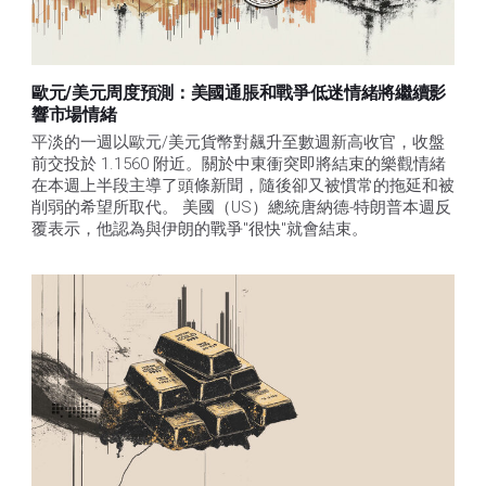
歐元/美元周度預測：美國通脹和戰爭低迷情緒將繼續影
響市場情緒
平淡的一週以歐元/美元貨幣對飆升至數週新高收官，收盤
前交投於 1.1560 附近。關於中東衝突即將結束的樂觀情緒
在本週上半段主導了頭條新聞，隨後卻又被慣常的拖延和被
削弱的希望所取代。 美國（US）總統唐納德-特朗普本週反
覆表示，他認為與伊朗的戰爭"很快"就會結束。