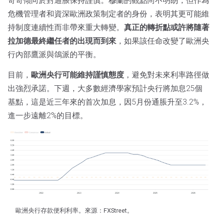
奇奇傾向於對通脹保持謹慎。穆蘭的觀點尚不明朗，但作為
危機管理者和資深歐洲政策制定者的身份，表明其更可能維
持制度連續性而非帶來重大轉變。
真正的轉折點或許將隨著
拉加德最終繼任者的出現而到來
，如果該任命改變了歐洲央
行內部鷹派與鴿派的平衡。
目前，
歐洲央行可能維持謹慎態度
，避免對未來利率路徑做
出強烈承諾。下週，大多數經濟學家預計央行將加息25個
基點，這是近三年來的首次加息，因5月份通脹升至3.2%，
進一步遠離2%的目標。
歐洲央行存款便利利率。來源：FXStreet。