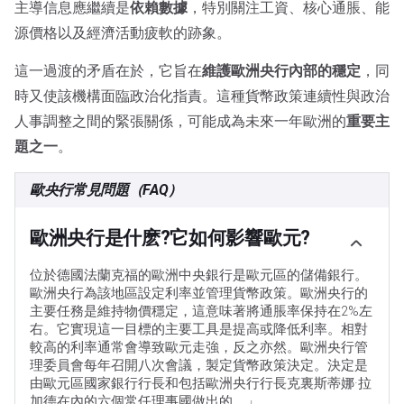
主導信息應繼續是
依賴數據
，特別關注工資、核心通脹、能
源價格以及經濟活動疲軟的跡象。
這一過渡的矛盾在於，它旨在
維護歐洲央行內部的穩定
，同
時又使該機構面臨政治化指責。這種貨幣政策連續性與政治
人事調整之間的緊張關係，可能成為未來一年歐洲的
重要主
題之一
。
歐央行常見問題（FAQ）
歐洲央行是什麽?它如何影響歐元?
位於德國法蘭克福的歐洲中央銀行是歐元區的儲備銀行。
歐洲央行為該地區設定利率並管理貨幣政策。歐洲央行的
主要任務是維持物價穩定，這意味著將通脹率保持在2%左
右。它實現這一目標的主要工具是提高或降低利率。相對
較高的利率通常會導致歐元走強，反之亦然。歐洲央行管
理委員會每年召開八次會議，製定貨幣政策決定。決定是
由歐元區國家銀行行長和包括歐洲央行行長克裏斯蒂娜·拉
加德在內的六個常任理事國做出的。」