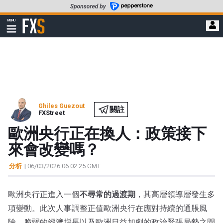
轉
至
FXStreet
MENU
主
顯
示
要
導
內
航
容
Ghiles Guezout
關註
FXStreet
歐洲央行正在換人：政策接下
來會改變嗎？
分析
|
06/03/2026 06:02:25 GMT
歐洲央行正進入一個
不尋常的過渡期
，其高層領導層發生多
項變動。此次人事調整正值歐洲央行在應對持續的通脹風
險、脆弱的經濟增長以及歐洲日益加劇的政治緊張局勢之間