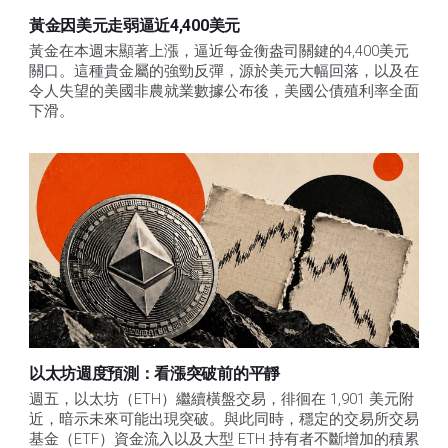
黃金因美元走弱逼近4,400美元
黃金在本週末顯著上漲，逼近每金衡盎司關鍵的4,400美元
關口。這種貴金屬的強勁反彈，源於美元大幅回落，以及在
令人失望的美國非農就業數據公布後，美國公債殖利率全面
下滑。
以太坊週度預測：看漲突破前的平靜
週五，以太坊（ETH）繼續橫盤交易，徘徊在 1,901 美元附
近，暗示未來可能出現突破。與此同時，穩定的交易所交易
基金（ETF）資金流入以及大型 ETH 持有者不斷增加的積累