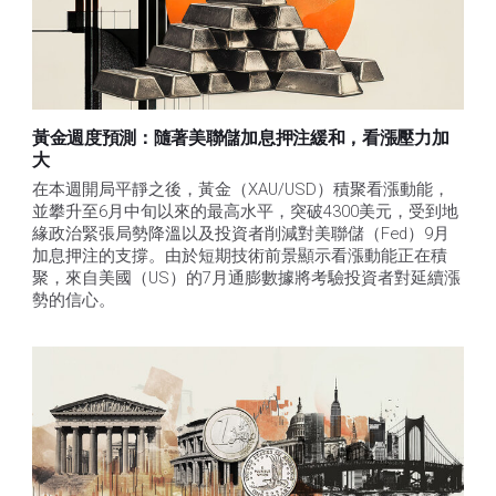
黃金週度預測：隨著美聯儲加息押注緩和，看漲壓力加
大
在本週開局平靜之後，黃金（XAU/USD）積聚看漲動能，
並攀升至6月中旬以來的最高水平，突破4300美元，受到地
緣政治緊張局勢降溫以及投資者削減對美聯儲（Fed）9月
加息押注的支撐。由於短期技術前景顯示看漲動能正在積
聚，來自美國（US）的7月通膨數據將考驗投資者對延續漲
勢的信心。 